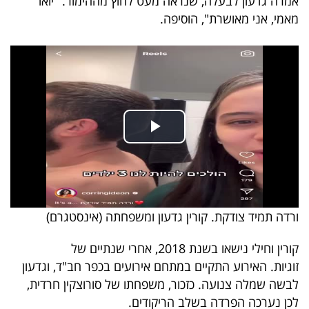
אמרה גדעון לבעלה, שנראה מעט לחוץ מההימור. "יואו
40
מאמי, אני מאושרת", הוסיפה.
שיתופי
פעולה
דרושים
ניוזלטרים
ורדה תמיד צודקת. קורין גדעון ומשפחתה (אינסטגרם)
מייל
קורין וחילי נישאו בשנת 2018, אחרי שנתיים של
אדום
זוגיות. האירוע התקיים במתחם אירועים בכפר חב"ד, וגדעון
לבשה שמלה צנועה. כזכור, משפחתו של סורוצקין חרדית,
לכן נערכה הפרדה בשלב הריקודים.