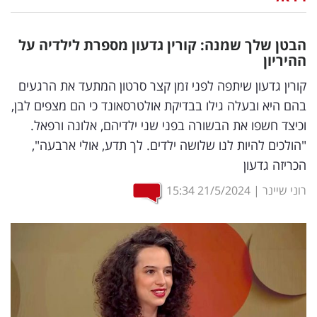
נדל"ן
הבטן שלך שמנה: קורין גדעון מספרת לילדיה על
דיגיטל
ההיריון
וטק
קורין גדעון
שיתפה לפני זמן קצר סרטון המתעד את הרגעים
בהם היא ובעלה גילו בבדיקת אולטרסאונד כי הם מצפים לבן,
שיווק
וכיצד חשפו את הבשורה בפני שני ילדיהם, אלונה ורפאל.
ופרסום
"הולכים להיות לנו שלושה ילדים. לך תדע, אולי ארבעה",
הכריזה גדעון
משפט
רוני שיינר
|
21/5/2024
15:34
מדדים
ומחקרים
דעות
רכילות
עסקית