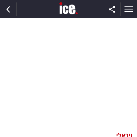
ראשי
הנבחרת
השוק
תקשורת
ומדיה
כסף
וצרכנות
ויראלי