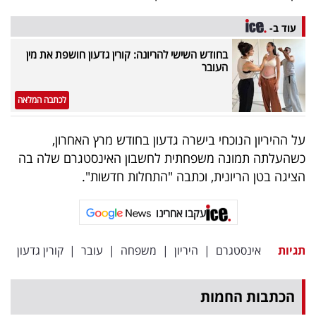
פרסמו
באייס
עוד ב-
בחודש השישי להריונה: קורין גדעון חושפת את מין
עקבו
העובר
אחרינו:
לכתבה המלאה
על ההיריון הנוכחי בישרה גדעון בחודש מרץ האחרון,
כשהעלתה תמונה משפחתית לחשבון האינסטגרם שלה בה
הציגה בטן הריונית, וכתבה "התחלות חדשות".
עקבו אחרינו
תגיות
אינסטגרם
|
היריון
|
משפחה
|
עובר
|
קורין גדעון
הכתבות החמות