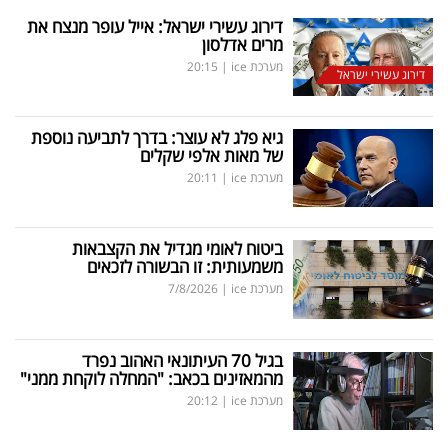
דירוג עשירי ישראל: אייל עופר מנצח את
מרים אדלסון
מערכת ice
|
20:15
דירוג עשירי ישראל
גיא פלג לא עוצר: בדרך לתביעה נוספת
של מאות אלפי שקלים
מערכת ice
|
20:11
ביטוח לאומי מגדיל את הקצבאות
משמעותית: זו הבשורה לזכאים
מערכת ice
|
7/8/2026
בגיל 70 העיתונאי האהוב נפרד
מהמאזינים בכאב: "המחלה לוקחת ממני"
מערכת ice
|
20:12