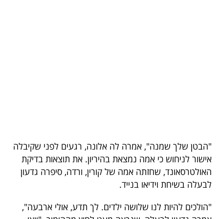
בריאות
תרבות
ופנאי
תיירות
TOP-
5
המילון
"הבטן שלך שמנה", אמרה לה אלונה, רגעים לפני שקיבלה
הכלכלי
אישור לניחוש כי אמה נמצאת בהיריון. את תוצאות בדיקת
האולטרסאונד, שחזתה אמה של קורין, ורדה, סיפרה גדעון
פודקאסט
לבעלה בשיחת וידיאו בנייד.
40
"הולכים להיות לנו שלושה ילדים. לך תדע, אולי ארבעה",
UNDER