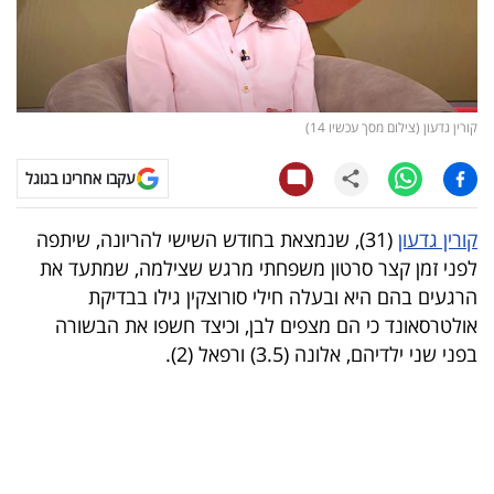
קריפטו
ויראלי
קורין גדעון (צילום מסך עכשיו 14)
טלוויזיה
עקבו אחרינו בגוגל
עסקי
ספורט
קורין גדעון
(31), שנמצאת בחודש השישי להריונה, שיתפה
לפני זמן קצר סרטון משפחתי מרגש שצילמה, שמתעד את
קריירה
הרגעים בהם היא ובעלה חילי סורוצקין גילו בבדיקת
ולימודים
אולטרסאונד כי הם מצפים לבן, וכיצד חשפו את הבשורה
בפני שני ילדיהם, אלונה (3.5) ורפאל (2).
מינויים
רייטינג
רכב