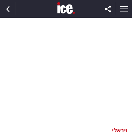
ראשי
הנבחרת
השוק
תקשורת
ומדיה
כסף
וצרכנות
ויראלי