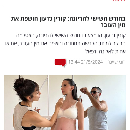
נדל"ן
בחודש השישי להריונה: קורין גדעון חושפת את
דיגיטל
מין העובר
וטק
קורין גדעון, הנמצאת בחודש השישי להריונה, הצטלמה
הבוקר למותג הלבשה תחתונה וחשפה את מין העובר, אח או
שיווק
אחות לאלונה ורפאל
ופרסום
רוני שיינר
|
21/5/2024
13:44
משפט
מדדים
ומחקרים
דעות
רכילות
עסקית