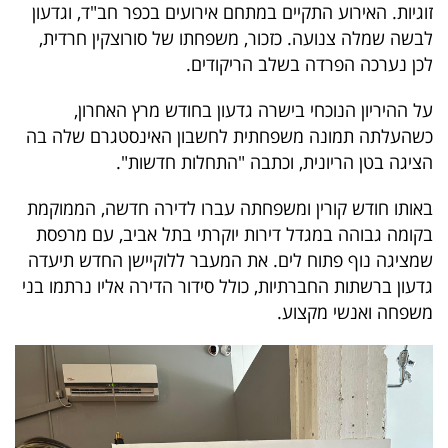
פרסמו
זוגיות. האירוע התקיים במתחם אירועים בכפר חב"ד, וגדעון
לבשה שמלה צנועה. כזכור, משפחתו של סורוצקין חרדית,
באייס
לכן נערכה הפרדה בשלב הריקודים.
עקבו
על ההיריון הנוכחי בישרה גדעון בחודש מרץ האחרון,
אחרינו:
כשהעלתה תמונה משפחתית לחשבון האינסטגרם שלה בה
הציגה בטן הריונית, וכתבה "התחלות חדשות".
באותו חודש קורין ומשפחתה עברו לדירה חדשה, הממוקמת
בקומה גבוהה במגדל דירות יוקרתי בתל אביב, עם מרפסת
שמציגה נוף פתוח לים. את המעבר ללוקיישן החדש תיעדה
גדעון ברשתות החברתיות, כולל סידור הדירה אליו נרתמו בני
משפחה ואנשי מקצוע.