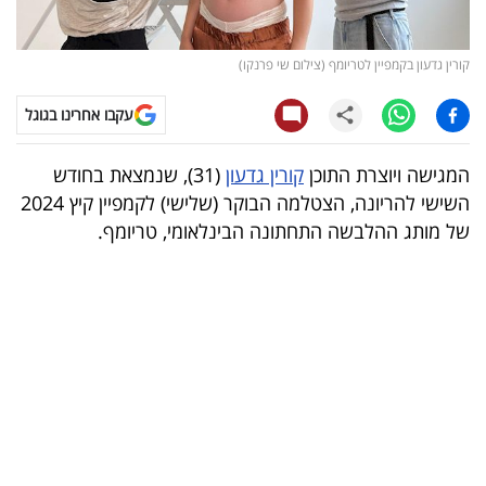
קריפטו
קורין גדעון בקמפיין לטריומף (צילום שי פרנקו)
ויראלי
עקבו אחרינו בגוגל
טלוויזיה
המגישה ויוצרת התוכן
קורין גדעון
(31), שנמצאת בחודש
עסקי
השישי להריונה, הצטלמה הבוקר (שלישי) לקמפיין קיץ 2024
ספורט
של מותג ההלבשה התחתונה הבינלאומי, טריומף.
קריירה
ולימודים
מינויים
רייטינג
רכב