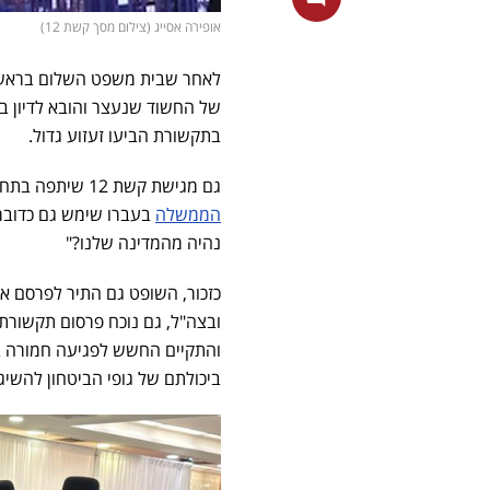
אופירה אסייג (צילום מסך קשת 12)
לאחר שבית משפט השלום בראשון ל
של החשוד שנעצר והובא לדיון בב
בתקשורת הביעו זעזוע גדול.
גם מגישת קשת 12 שיתפה בתחושה שלה לאחר שנחשף כי מדובר באלי פלדשטיין,
הממשלה
בעברו שימש גם כדובר
נהיה מהמדינה שלנו?"
כזכור, השופט גם התיר לפרסם 
ובצה"ל, גם נוכח פרסום תקשורתי 
והתקיים החשש לפגיעה חמורה בבי
ביכולתם של גופי הביטחון להשי