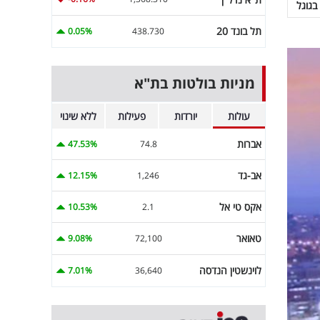
בגוגל
תל בונד 20
0.05%
438.730
מניות בולטות בת"א
עולות
יורדות
פעילות
ללא שינוי
אברות
47.53%
74.8
אב-גד
12.15%
1,246
אקס טי אל
10.53%
2.1
טאואר
9.08%
72,100
לוינשטין הנדסה
7.01%
36,640