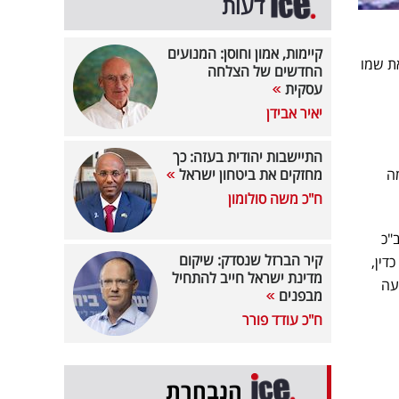
דעות
קיימות, אמון וחוסן: המנועים
את שמו
החדשים של הצלחה
עסקית
יאיר אבידן
התיישבות יהודית בעזה: כך
מה
מחזקים את ביטחון ישראל
ח"כ משה סולומון
"כ
קיר הברזל שנסדק: שיקום
דין,
מדינת ישראל חייב להתחיל
עה
מבפנים
ח"כ עודד פורר
הנבחרת