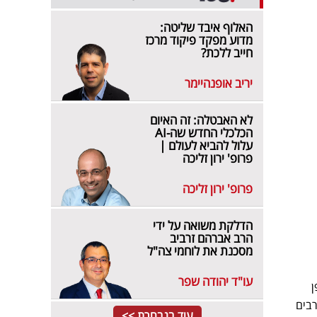
האלוף איבד שליטה:
מדוע מפקד פיקוד מרכז
חייב ללכת?
יריב אופנהיימר
לא האבטלה: זה האיום
הכלכלי החדש שה-AI
עלול להביא לעולם |
פרופ' ירון זליכה
פרופ' ירון זליכה
הדלקת משואה על ידי
הרב אברהם זרביב
מסכנת את לוחמי צה"ל
עו"ד יהודה שפר
ן
בים
עוד בנבחרת >>