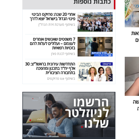
כתבות נוספות
אחרי 20 שנה: פרויקט הבינוי
פינוי הגדול בישראל יוצא לדרך
בשיתוף מערכת זירת הנדל"ן
אות
7 משפטים שאנשים אומרים
ם
לעצמם – ועלולים לעלות להם
בזכויות רפואיות
בשיתוף לבנת פורן
התחדשות עירונית בראשל"צ: 30
אלף יח"ד בתכנון ומהפכה
בתחבורה הציבורית
בשיתוף ice פרויקטים
שה