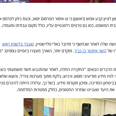
ציון קבע אמש (ראשון) כי צו איסור הפרסום יסווג, וכעת ניתן לפרסם 
ית המשפט, כמו גם פרטים רלוונטיים עליו, כולל מקום עבודתו ומעמדו,
שעבד בלשכת ראש
ו של
השר איתמר בן גביר
. מוקדם יותר, הוארך מעצרו ביומיים נוספים: "
את הדברים הבאים: "החקירה החלה, לאחר שהתגבש חשד משמעותי בשב
לפיו מידע מודיעיני מסווג ורגיש, נלקח מתוך מערכות צה"ל, והוצא שלא כ
טחון המדינה, וסיכון מקורות מידע. בשל כך, עלולה הייתה להיגרם פגי
ג את היעד שעניינו שחרור החטופים, כחלק ממטרות המלחמה.