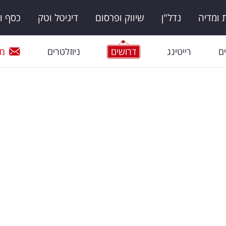
ומדיה
נדל"ן
שיווק ופרסום
דיגיטל וטק
כסף ו
ם
רייטינג
דרושים
ניוזלטרים
מי