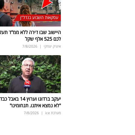
עסקאות השבוע בנדל"ן
היישוב שבו דירה ללא ממ"ד תעל
לכם 525 אלף שקל
איציק יצחקי
|
7/8/2026
יעקב ברדוגו וערוץ 14 באבל כב
"לא נמצא איתנו. תנחומינו"
מערכת ice
|
7/8/2026