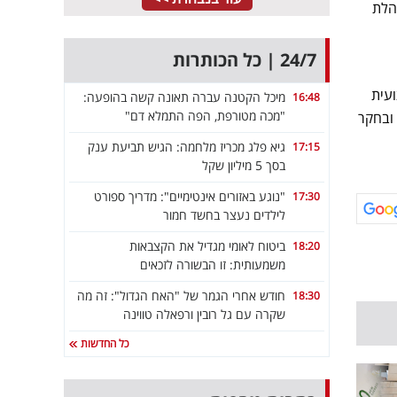
הלת
24/7 | כל הכותרות
ועית
מיכל הקטנה עברה תאונה קשה בהופעה:
16:48
"מכה מטורפת, הפה התמלא דם"
 ובחקר
גיא פלג מכריז מלחמה: הגיש תביעת ענק
17:15
בסך 5 מיליון שקל
"נוגע באזורים אינטימיים": מדריך ספורט
17:30
לילדים נעצר בחשד חמור
ביטוח לאומי מגדיל את הקצבאות
18:20
משמעותית: זו הבשורה לזכאים
חודש אחרי הגמר של "האח הגדול": זה מה
18:30
שקרה עם גל רובין ורפאלה טווינה
כל החדשות