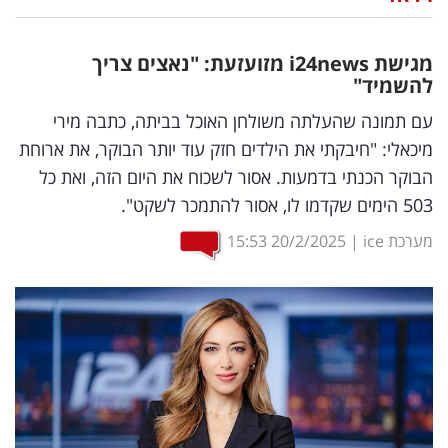
נדל"ן
מגישת
news
24
i
מזועזעת: "נאצים צריך
דיגיטל
להשמיד"
וטק
עם תמונה שהעלתה משולחן האוכל בביתה, כתבה מירי
מיכאלי: "חיבקתי את הילדים חזק עוד יותר הבוקר, את ארוחת
שיווק
הבוקר הכנתי בדמעות. אסור לשכוח את היום הזה, ואת כל
ופרסום
503 הימים שקדמו לו, אסור להתמכר לשקט".
משפט
מערכת ice
|
20/2/2025
15:53
מדדים
ומחקרים
דעות
רכילות
עסקית