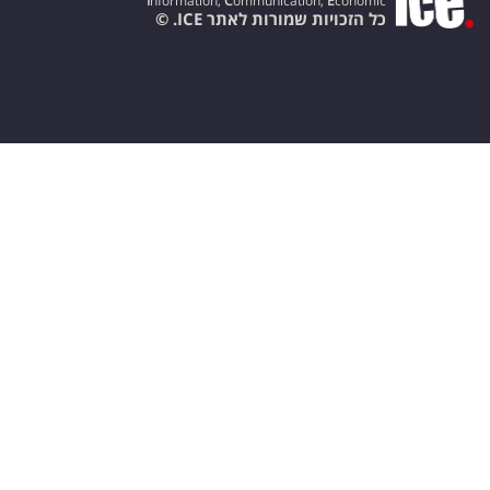
I
nformation,
C
ommunication,
E
conomic
כל הזכויות שמורות לאתר ICE. ©