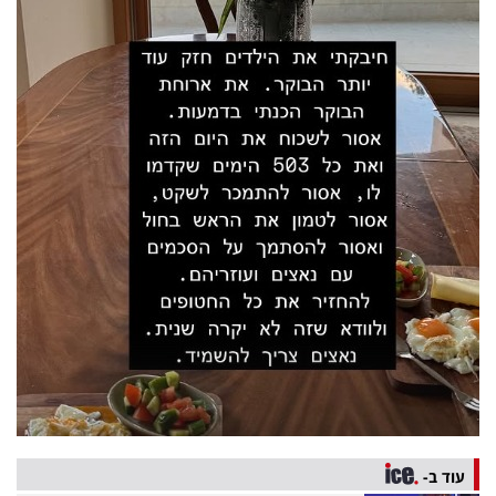
פרסמו
באייס
עקבו
אחרינו:
עוד ב-