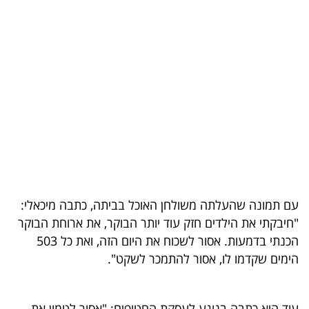
בריאות
תרבות
ופנאי
תיירות
TOP-
5
המילון
עם תמונה שהעלתה משולחן האוכל בביתה, כתבה מיכאלי:
הכלכלי
"חיבקתי את הילדים חזק עוד יותר הבוקר, את ארוחת הבוקר
הכנתי בדמעות. אסור לשכוח את היום הזה, ואת כל 503
פודקאסט
הימים שקדמו לו, אסור להתמכר לשקט".
40
UNDER
עוד היא כתבה בנוגע לעסקת החטופים: "אסור לטמון את