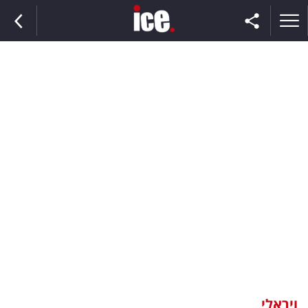
ראשי
הנבחרת
השוק
תקשורת
ומדיה
כסף
וצרכנות
ויראלי