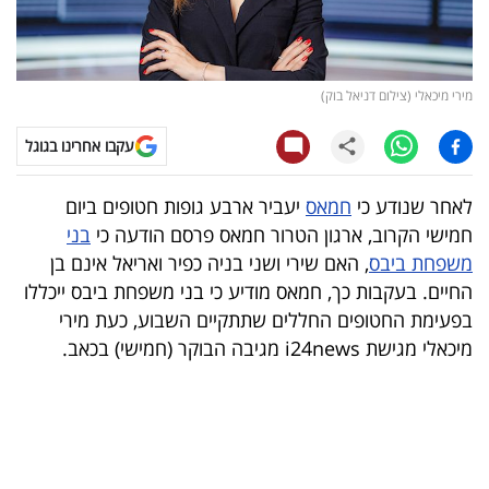
קריפטו
ויראלי
מירי מיכאלי (צילום דניאל בוק)
טלוויזיה
עקבו אחרינו בגוגל
עסקי
לאחר שנודע כי
חמאס
יעביר ארבע גופות חטופים ביום
ספורט
חמישי הקרוב, ארגון הטרור חמאס פרסם הודעה כי
בני
משפחת ביבס
, האם שירי ושני בניה כפיר ואריאל אינם בן
קריירה
החיים. בעקבות כך, חמאס מודיע כי בני משפחת ביבס ייכללו
ולימודים
בפעימת החטופים החללים שתתקיים השבוע, כעת מירי
מיכאלי מגישת i24news מגיבה הבוקר (חמישי) בכאב.
מינויים
רייטינג
רכב