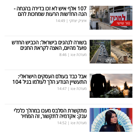
107 אלף איש לא זכו בדירה בהנחה -
הנה החדשות הרעות שמחכות להם
איציק יצחקי
|
14:49
טור שישי
בשורה לנהגים בישראל: הכביש החדש
פועל מהיום, האצה לקראת החגים
מערכת ice
|
8:46
אבל כבד בעולם העסקים הישראלי:
התעשיין הנודע הלך לעולמו בגיל 104
מערכת ice
|
14:47
מתקשרת הסלבס מעכו במהלך כלכלי
ענק: אקדמיה לתקשור, זה המחיר
מערכת ice
|
14:52