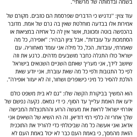
בשמה ובדמותה של מרשתי".
עוד צוין: ''נדגיש כי הדברים שפרסמת הם כוזבים. מקורם של
אמירות אלו בבדעה מוחלטת שאין בה גרם של אמת. מדובר
בהכפשה בוטה ומכוונת, אשר אין לה כל אחיזה במציאות או
הסתמכות על עובדות". אבל ציון הבהיר: ''אופירה, כל מה
שאמרתי, עובדות. הכל, כל מילה אני עומד מאחוריה. עם
ישראל כולו התגלה כחבר מושבעים מדהים. כרגע את וזה
שיושב לידך, אני מעריך שאתם השניים השנואים בישראל
לפי כל התגובות ולפי כל מה שאת עוברת. אני יודע שאת
הולכת להסיר כל מיני כישופרים ושחור, זה לא יעזור אופירה".
הוא המשיך בביקורת הקשה שלו: "גם לא בית משפט כולם
ידעו את האמת עלייך עד הסוף. כי די נמאס. נקעה נפשם של
אזרחי ישראל לראות את מעשה הרוע וההתנצלות המבישה
שלך אחרי זה כלפי רמי דודיאן. זה היו השיא של השיאים אני
אדאג ואני אעשה כל מה שביכולתי כדי להוריד את התוכנית
הזאת מהמסך, כי באמת העם כבר לא יכול באמת העם לא