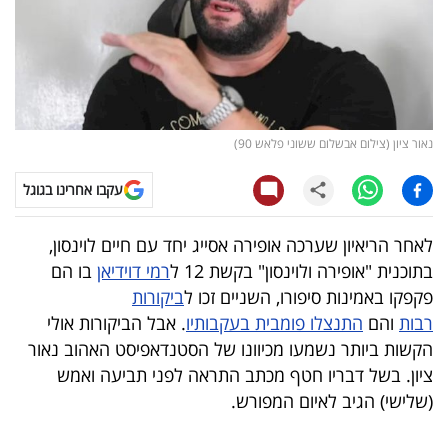
קריפטו
ויראלי
טלוויזיה
נאור ציון (צילום אבשלום ששוני פלאש 90)
עסקי
עקבו אחרינו בגוגל
ספורט
לאחר הריאיון שערכה אופירה אסייג יחד עם חיים לוינסון,
קריירה
בתוכנית "אופירה ולוינסון" בקשת 12 ל
רמי דוידיאן
בו הם
ולימודים
פקפקו באמינות סיפורו, השניים זכו ל
ביקורות
רבות
והם
התנצלו פומבית בעקבותיו
. אבל הביקורות אולי
מינויים
הקשות ביותר נשמעו מכיוונו של הסטנדאפיסט האהוב נאור
ציון. בשל דבריו חטף מכתב התראה לפני תביעה ואמש
רייטינג
(שלישי) הגיב לאיום המפורש.
רכב