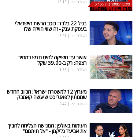
מערכת ice
|
12:19
סיכום המסחר בוול סטריט
בגיל 22 בלבד: כוכב הרשת הישראלי
בעסקת ענק - זה שווי הוילה שלו
מערכת ice
|
3:21
אושר עד משיקה להיט חדש במחיר
רצפה: רק ב-39.90 שקל
מערכת ice
|
1:55
מערוץ 12 למשטרת ישראל: הג'וב החדש
שממתין לפאנליסט שיעשה קאמבק
מערכת ice
|
2:47
העימות באולפן: המגישה הצליחה להביך
את אביעד גליקמן - "אל תיתמם"