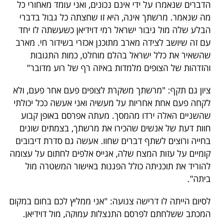
הדברים שנאמרו על ידי אינם נכונים, ואני עומד מאחורי כל
40
מה שנאמר. מרשתך אינה, היא זו שחצתה כל גבול בדברי
הבלע שלה מול גיבור ישראל רמי דוידיאן כשעשתה לו יחד
עם זה שיושב לצידה מארב מתוכנן אכזרי בשידור חי. מארב
שיתופי
שהשאיר את כלל ישראל בהלם מוחלט, כמות התגובות
פעולה
והזדהות של הצופים מלמדות באיזה רף של רוע מדובר"
ציון גם תקף: "מרשתך משקרת לצופים פעם אחר פעם, ולא
לקחה פעם אחת אחריות על מעשיה ואני אעשה ככל יכולתי
דרושים
שהשניים האלה ירדו מהמסך. מעתה אפרסם באופן קבוע
חוות דעת של אנשים שהכירו את מרשתך, בצמתים שונים
ניוזלטרים
בחייה ורוצים לשתף דברים שחוו. אעשה גם סדרת דיבובים
קומיים על עזות המצח שלה, אגייס אלפים לחתום על עצומה
להוריד את תוכניתה כולל הפגנות באישור המשטרה מול
מייל
ביתה".
אדום
לסיום הייתה לו דרישה צנועה: "אני ממליץ לכם בחום במקום
המכתב ששלחתם לפרסם התנצלות עמוקה, מול דוידיאן.