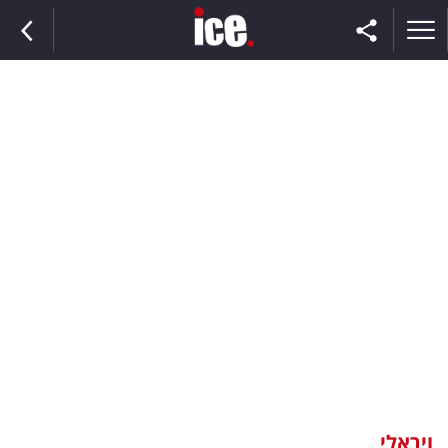
ראשי
הנבחרת
השוק
תקשורת
ומדיה
כסף
וצרכנות
ויראלי