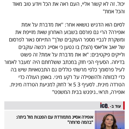
יכול. זה לא קשור אליי, העם ראה את הכל ויודע טוב מאוד
והכל אמת"
לסיום הוא הדגיש נושאא אחר: ''את מדברת על אמת
אופירה? הרי גם פורסם בשבוע האחרון שאת מזייפת את
ומשקרת לגביי מספר העוקבים שלך" התייחס נאור לפרסום
של יואב אליאסי (הצל) בו נטען כי אסייג רכשה עוקבים
ולייקים פיקטיבים: "אז את מדברת על אמת? זה פשוט
בדיחה. הסעיף הכי חזק במכתב ששלחתם היה 'מעבר לאמור
לעיל פרסומך כלפי מרשתי כוללים גם התבטאויות שיש בה
כדי לבזותה ולהשפילה על רקע מיני. באופן העולה כדי
הטרדה מינית. לסעיף 3 5 א' לחוק למניעת הטרדה מינית.
אופירה, תראי..ניפגש בבית המשפט"
עוד ב-
אופירה אסייג מתמודדת עם הפגנות מול ביתה:
''בהמה סרוחה''