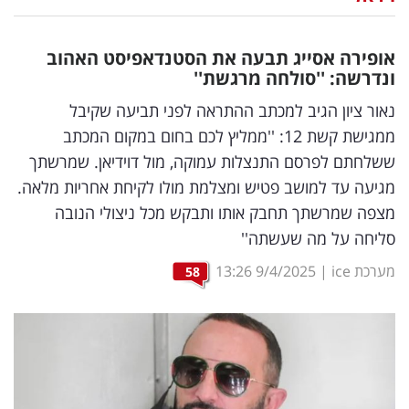
נדל"ן
אופירה אסייג תבעה את הסטנדאפיסט האהוב
דיגיטל
ונדרשה: ''סולחה מרגשת''
וטק
נאור ציון הגיב למכתב ההתראה לפני תביעה שקיבל
ממגישת קשת 12: ''ממליץ לכם בחום במקום המכתב
שיווק
ששלחתם לפרסם התנצלות עמוקה, מול דוידיאן. שמרשתך
ופרסום
מגיעה עד למושב פטיש ומצלמת מולו לקיחת אחריות מלאה.
מצפה שמרשתך תחבק אותו ותבקש מכל ניצולי הנובה
משפט
סליחה על מה שעשתה''
מדדים
מערכת ice
|
9/4/2025
13:26
58
ומחקרים
דעות
רכילות
עסקית