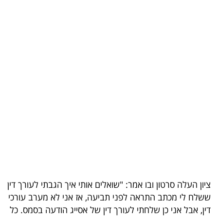
בריאות
תרבות
ופנאי
תיירות
TOP-
5
המילון
הכלכלי
פודקאסט
ציון העלה סרטון ובו אמר: "שואלים אותי איך הגבתי לעורך דין
40
ששלח לי מכתב התראה לפני תביעה, אז אני לא מערב עורכי
דין, אבל אני כן שלחתי לעורך דין של אסייג הודעה בסמס. כל
UNDER