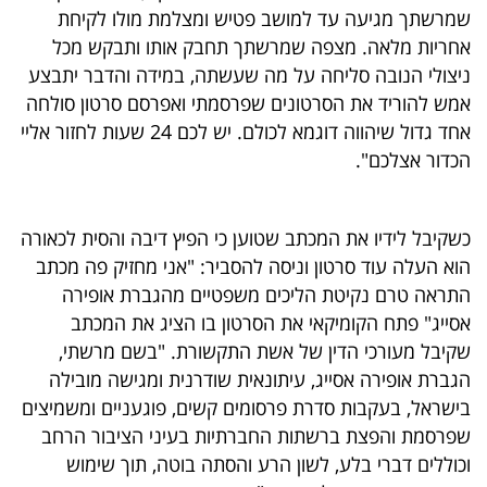
פרסמו
שמרשתך מגיעה עד למושב פטיש ומצלמת מולו לקיחת
באייס
אחריות מלאה. מצפה שמרשתך תחבק אותו ותבקש מכל
ניצולי הנובה סליחה על מה שעשתה, במידה והדבר יתבצע
עקבו
אמש להוריד את הסרטונים שפרסמתי ואפרסם סרטון סולחה
אחד גדול שיהווה דוגמא לכולם. יש לכם 24 שעות לחזור אליי
אחרינו:
הכדור אצלכם".
כשקיבל לידיו את המכתב שטוען כי הפיץ דיבה והסית לכאורה
הוא העלה עוד סרטון וניסה להסביר: "אני מחזיק פה מכתב
התראה טרם נקיטת הליכים משפטיים מהגברת אופירה
אסייג" פתח הקומיקאי את הסרטון בו הציג את המכתב
שקיבל מעורכי הדין של אשת התקשורת. "בשם מרשתי,
הגברת אופירה אסייג, עיתונאית שודרנית ומגישה מובילה
בישראל, בעקבות סדרת פרסומים קשים, פוגעניים ומשמיצים
שפרסמת והפצת ברשתות החברתיות בעיני הציבור הרחב
וכוללים דברי בלע, לשון הרע והסתה בוטה, תוך שימוש