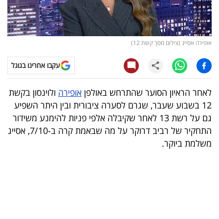
קריפטו
ויראלי
אופירה אסייג (צילום מסך קשת 12)
טלוויזיה
עקבו אחרינו בגוגל
עסקי
לאחר הראיון הסוער שהתרחש באולפן
אופירה
ולוינסון בקשת
ספורט
12 בשבוע שעבר, שגרם לסערה ציבורית ובין היתר השפיע
גם על רשת 13 לאחר שקיבלה אלפי פניות להימנע משידור
קריירה
התחקיר של רביב דרוקר על מה שבאמת קרה ב-7/10, אסייג
ולימודים
משלמת ביוקר.
מינויים
רייטינג
רכב