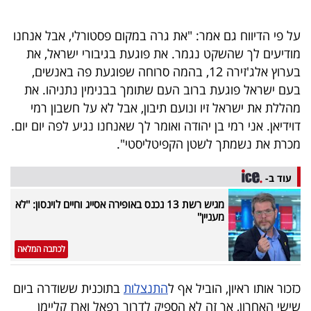
40
על פי הדיווח גם אמר: "את גרה במקום פסטורלי, אבל אנחנו
מודיעים לך שהשקט נגמר. את פוגעת בגיבורי ישראל, את
שיתופי
בערוץ אלג'זירה 12, בהמה סרוחה שפוגעת פה באנשים,
פעולה
בעם ישראל פוגעת ברוב העם שתומך בבנימין נתניהו. את
מהללת את ישראל זיו ונועם תיבון, אבל לא על חשבון רמי
דוידיאן. אני רמי בן יהודה ואומר לך שאנחנו נגיע לפה יום יום.
מכרת את נשמתך לשטן הקפיטליסטי".
דרושים
עוד ב-
ניוזלטרים
מגיש רשת 13 נכנס באופירה אסייג וחיים לוינסון: ''לא
מעניין''
מייל
לכתבה המלאה
אדום
כזכור אותו ראיון, הוביל אף ל
התנצלות
בתוכנית ששודרה ביום
שישי האחרון, אך זה לא הספיק לדרור רפאל וארז קליימן