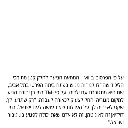
בריאות
תרבות
ופנאי
תיירות
TOP-
5
על פי הפרסום ב-TMI המחאה הגיעה לחלק קטן מתומכי
המילון
הליכוד שהחלו למחות ממש בפתח ביתה הפרטי בתל אביב,
הכלכלי
שם היא מתגוררת עם ילדיה. על פי TMI רמי בן יהודה הגיע
למקום מגוריה והחל לצעוק לכאורה לעברה: "רק שתדעי לך,
פודקאסט
שקט לא יהיה לך על העוולות שאת עושה לעם ישראל. רמי
דוידיאן זה לא גוטמן, זה לא אדם שאת יכולה לפגוע בו, גיבור
40
ישראל,"
UNDER