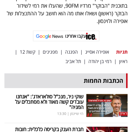
פרסמו
בתוכנית "הבוקר" מרדיו 90FM, שהעלו את רמי לשידור
באייס
הבוקר (ראשון) ושאלו אותו מה הוא חושב על ההתנצלות של
אופירה ולוינסון.
עקבו
אחרינו:
עקבו אחרינו
תגיות
אופירה אסייג
|
הפגנה
|
מפגינים
|
קשת 12
|
ראיון
|
רמי בן יהודה
|
תל אביב
הכתבות החמות
שוקי ניר, מנכ"ל סולאראדג': "אנחנו
עובדים קשה מאוד ולא מסתכלים על
המניה"
רוי שיינמן
|
13:30
חברת הענק בקריסה כלכלית: חובות