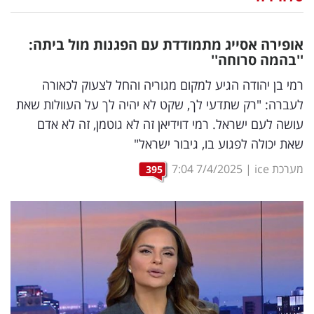
נדל"ן
אופירה אסייג מתמודדת עם הפגנות מול ביתה:
דיגיטל
''בהמה סרוחה''
וטק
רמי בן יהודה הגיע למקום מגוריה והחל לצעוק לכאורה
לעברה: "רק שתדעי לך, שקט לא יהיה לך על העוולות שאת
שיווק
עושה לעם ישראל. רמי דוידיאן זה לא גוטמן, זה לא אדם
ופרסום
שאת יכולה לפגוע בו, גיבור ישראל"
משפט
מערכת ice
|
7/4/2025
7:04
395
מדדים
ומחקרים
דעות
רכילות
עסקית