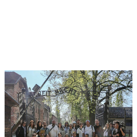
בריאות
תרבות
ופנאי
תיירות
TOP-
5
המילון
הכלכלי
פודקאסט
40
UNDER