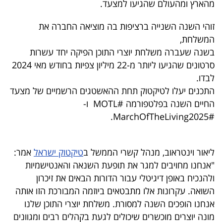
מהארץ ומהעולם שהגיעו למצעד.
פרסמו
באייס
זוהי השנה השנייה ברציפות בה מוציאה החברה את
המשלחת,
עקבו
בשנה שעברה משלחת יוצרי התוכן הפיקה יחד עשרות
אחרינו:
סרטונים שהגיעו ליותר מ-22 מיליון צפיות בחודש מאי 2024
לבדו.
התכנים יעלו לטיקטוק תחת ההאשטגים הרשמיים של מצעד
החיים השנה בפלטפורמה #MOTL ו-
#MarchOfTheLiving2025.
ליאור וינטראוב, מנהל קשרי הממשל ב
טיקטוק ישראל
אמר:
"אנחנו מחויבים למגר את תופעת השנאה והאנטישמיות
ולהנכיח באופן דיגיטלי עבור הדורות הבאים את זיכרון
השואה. עקרונות אלו מתבטאים ביוזמה המבורכת הזו אותה
אנחנו הופכים השנה למסורת. משלחת יוצרי התוכן שלנו
מונה יוצרים מוכשרים שיכולים לגעת בקהלים רבים ומגוונים