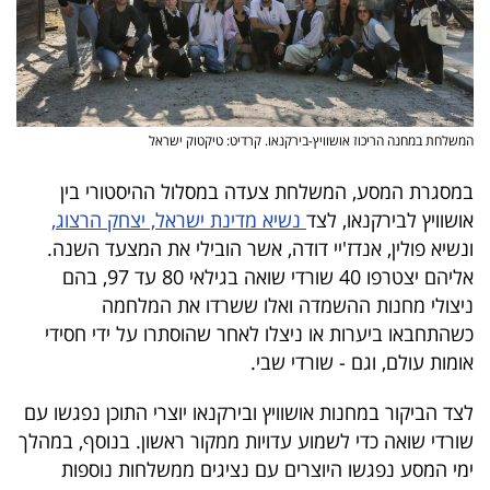
40
שיתופי
פעולה
המשלחת במחנה הריכוז אושוויץ-בירקנאו. קרדיט: טיקטוק ישראל
במסגרת המסע, המשלחת צעדה במסלול ההיסטורי בין
אושוויץ לבירקנאו, לצד
נשיא מדינת ישראל, יצחק הרצוג,
דרושים
ונשיא פולין, אנדז'יי דודה, אשר הובילי את המצעד השנה.
אליהם יצטרפו 40 שורדי שואה בגילאי 80 עד 97, בהם
ניוזלטרים
ניצולי מחנות ההשמדה ואלו ששרדו את המלחמה
כשהתחבאו ביערות או ניצלו לאחר שהוסתרו על ידי חסידי
אומות עולם, וגם - שורדי שבי.
מייל
לצד הביקור במחנות אושוויץ ובירקנאו יוצרי התוכן נפגשו עם
אדום
שורדי שואה כדי לשמוע עדויות ממקור ראשון. בנוסף, במהלך
ימי המסע נפגשו היוצרים עם נציגים ממשלחות נוספות