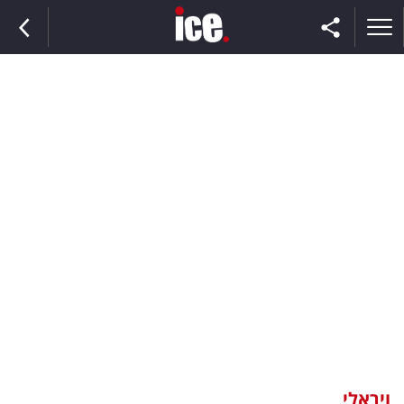
ראשי
הנבחרת
השוק
תקשורת
ומדיה
כסף
וצרכנות
ויראלי