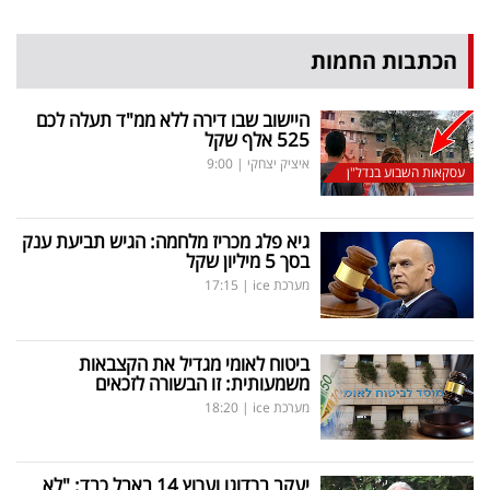
הכתבות החמות
היישוב שבו דירה ללא ממ"ד תעלה לכם
525 אלף שקל
איציק יצחקי
|
9:00
עסקאות השבוע בנדל"ן
גיא פלג מכריז מלחמה: הגיש תביעת ענק
בסך 5 מיליון שקל
מערכת ice
|
17:15
ביטוח לאומי מגדיל את הקצבאות
משמעותית: זו הבשורה לזכאים
מערכת ice
|
18:20
יעקב ברדוגו וערוץ 14 באבל כבד: "לא