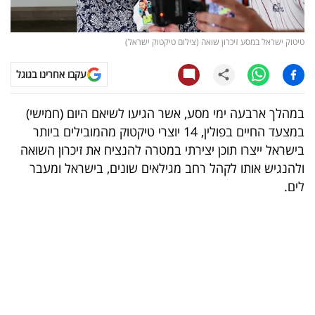
קריפטו
טיטוק ישראל במסע זיכרון שואה (צילום טיקטוק ישראל)
ויראלי
עקבו אחרינו בגוגל
טלוויזיה
במהלך ארבעה ימי מסע, אשר הגיעו לשיאם היום (חמישי)
עסקי
במצעד החיים בפולין, 14 יוצרי טיקטוק מהמובילים ביותר
ספורט
בישראל ייצרו תוכן יצירתי במטרה להנציח את זיכרון השואה
ולהנגיש אותו לקהל רחב מגילאים שונים, בישראל ומעבר
קריירה
לים.
ולימודים
מינויים
רייטינג
רכב