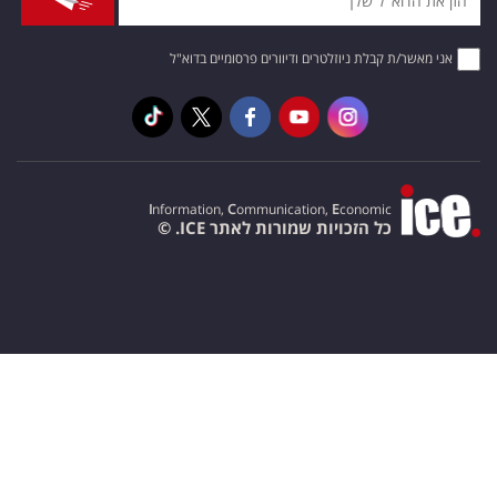
אני מאשר/ת קבלת ניוזלטרים ודיוורים פרסומיים בדוא"ל
I
nformation,
C
ommunication,
E
conomic
כל הזכויות שמורות לאתר ICE. ©