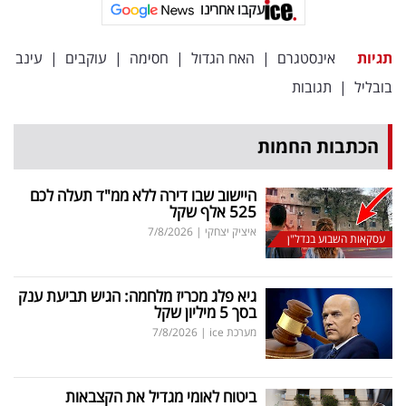
פרסמו
עקבו אחרינו
באייס
תגיות
אינסטגרם
|
האח הגדול
|
חסימה
|
עוקבים
|
עינב
עקבו
בובליל
|
תגובות
אחרינו:
הכתבות החמות
היישוב שבו דירה ללא ממ"ד תעלה לכם
525 אלף שקל
איציק יצחקי
|
7/8/2026
עסקאות השבוע בנדל"ן
גיא פלג מכריז מלחמה: הגיש תביעת ענק
בסך 5 מיליון שקל
מערכת ice
|
7/8/2026
ביטוח לאומי מגדיל את הקצבאות