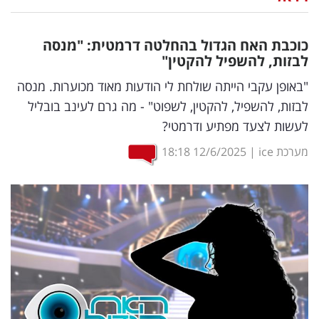
נדל"ן
כוכבת האח הגדול בהחלטה דרמטית: "מנסה
דיגיטל
לבזות, להשפיל להקטין"
וטק
"באופן עקבי הייתה שולחת לי הודעות מאוד מכוערות. מנסה
לבזות, להשפיל, להקטין, לשפוט" - מה גרם לעינב בובליל
שיווק
לעשות לצעד מפתיע ודרמטי?
ופרסום
מערכת ice
|
12/6/2025
18:18
משפט
מדדים
ומחקרים
דעות
רכילות
עסקית