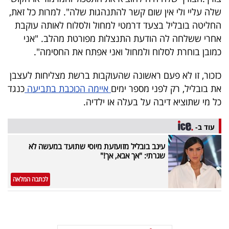
40
שלה עליי ולי אין שום קשר להתנהגות שלה". למרות כל זאת,
החליטה בובליל בצעד דרמטי למחול ולסלוח לאותה עוקבת
אחרי ששלחה לה הודעת התנצלות מפורטת מהלב. "אני
שיתופי
כמובן בוחרת לסלוח ולמחול ואני אפתח את החסימה".
פעולה
כזכור, זו לא פעם ראשונה שהעוקבות ברשת מצליחות לעצבן
את בובליל, רק לפני מספר ימים
איימה הכוכבת בתביעה
כנגד
כל מי שתוציא דיבה על בעלה או ילדיה.
דרושים
עוד ב-
ניוזלטרים
עינב בובליל מזועזעת מיוסי שתועד במעשה לא
שגרתי: "אך אבא, אך!"
מייל
לכתבה המלאה
אדום