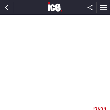
ראשי
הנבחרת
השוק
תקשורת
ומדיה
כסף
וצרכנות
ויראלי