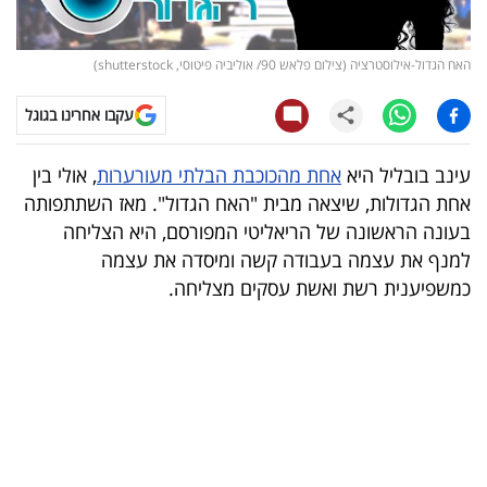
קריפטו
האח הגדול-אילוסטרציה (צילום פלאש 90/ אוליביה פיטוסי, shutterstock)
ויראלי
עקבו אחרינו בגוגל
טלוויזיה
עינב בובליל היא
אחת מהכוכבת הבלתי מעורערות
, אולי בין
עסקי
אחת הגדולות, שיצאה מבית "האח הגדול". מאז השתתפותה
ספורט
בעונה הראשונה של הריאליטי המפורסם, היא הצליחה
למנף את עצמה בעבודה קשה ומיסדה את עצמה
קריירה
כמשפיענית רשת ואשת עסקים מצליחה.
ולימודים
מינויים
רייטינג
רכב