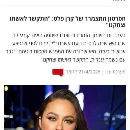
נדל"ן
הסרטון המצמרר של קרן פלס: "התקשר לאשתו
דיגיטל
וצחקנו"
וטק
בערב יום הזיכרון, הזמרת והיוצרת שיתפה תיעוד קורע לב
שבו היא שרה לרס"ם נועם אשרם ז"ל, ימים לפני שנפצע
שיווק
אנושות בעזה. היא שחזרה את המפגש הקסום ביניהם: "גבר
ופרסום
עם נשמה ענקית, התקשר לאשתו וצחקנו"
משפט
מערכת ice
|
21/4/2026
13:17
מדדים
ומחקרים
דעות
רכילות
עסקית