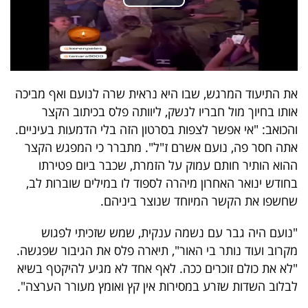
40
שיתופי
פעולה
את התיעוד המרגש, שבו היא נראית שרה לנועם ואף מביכה
אותו בחיוך מול חבריו לנשק, ליוותה פלס בכיתוב הקצר
והכואב: "אי אפשר לצפות בסרטון הזה בלי הדמעות בעיניים.
אתה חסר פה, נועם אשרם ז"ל". מתברר כי המפגש הקצר
דרושים
ההוא הותיר חותם עמוק על הזמרת, שכבר ביום פטירתו
בחודש ינואר האחרון מיהרה לספוד לו במילים שוברות לב,
ניוזלטרים
שחשפו את הקשר המיוחד שנוצר ביניהם.
"נועם היה גבר עם נשמה ענקית, שמש שזכיתי לפגוש
מייל
מקרוב ועוד נותר בי האור", תיארה פלס את הגיבור שפגשה.
אדום
"לא את כולם זוכרים ככה. לאף אחד לא מגיע להיקטף בשיא
לבלוב השדות שזרע במסירות אין קץ ואומץ מעורר הערצה".