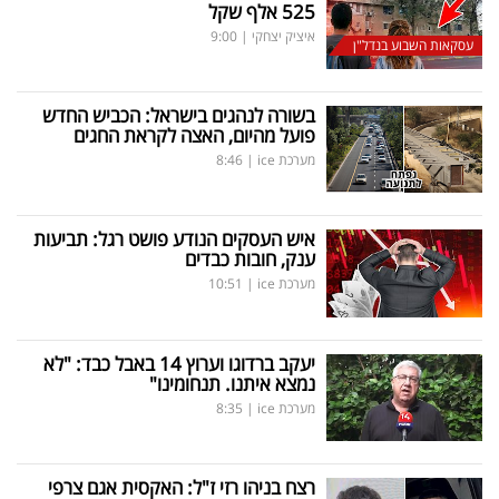
525 אלף שקל
איציק יצחקי
|
9:00
עסקאות השבוע בנדל"ן
בשורה לנהגים בישראל: הכביש החדש
פועל מהיום, האצה לקראת החגים
מערכת ice
|
8:46
איש העסקים הנודע פושט רגל: תביעות
ענק, חובות כבדים
מערכת ice
|
10:51
יעקב ברדוגו וערוץ 14 באבל כבד: "לא
נמצא איתנו. תנחומינו"
מערכת ice
|
8:35
רצח בניהו רזי ז"ל: האקסית אגם צרפי