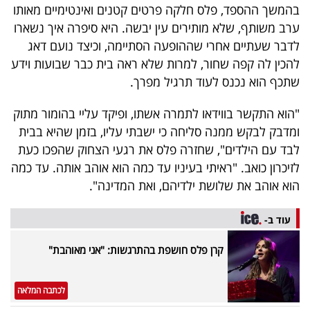
פרסמו
בהמשך ההספד, פלס חלקה פרטים קטנים ואינטימיים מאותו
באייס
ערב משותף, שלא מותירים עין יבשה. היא סיפרה איך נשארו
לדבר שעתיים אחרי שההופעה הסתיימה, וכיצד נועם דאג
עקבו
להכין לה קפה שחור, למרות שלא ראה בית כבר שבועות וידע
שתכף הוא נכנס לעוד תרגיל מפרך.
אחרינו:
"הוא התקשר בווידאו לתמרה אשתו, ופיקד עליי בהומור מתוק
ומדבק לבקש ממנה סליחה כי ישבתי עליו, בזמן שהיא בבית
לבד עם הילדים", שחזרה פלס את רגעי הצחוק שהפכו כעת
לזיכרון כואב. "ראיתי בעיניו עד כמה הוא אוהב אותה. עד כמה
הוא אוהב את שלושת ילדיהם, ואת המדינה".
עוד ב-
קרן פלס חושפת בהתרגשות: "אני מאוהבת"
לכתבה המלאה