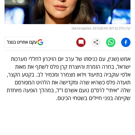
קריפטו
ויראלי
קרן פלס (צילום אינסטגרם/ kerenpeles)
טלוויזיה
עקבו אחרינו בגוגל
עסקי
אמש (שני), עם כניסתו של ערב יום הזיכרון לחללי מערכות
ספורט
ישראל, בחרה הזמרת והיוצרת קרן פלס לשתף את מאות
אלפי עוקביה בתיעוד וידאו מצמרר ומכמיר לב. בקטע הקצר,
קריירה
תועדה פלס כשהיא שרה ומקדישה את הלהיט המפורסם
ולימודים
שלה "איתי" לרס"ם נועם אשרם ז"ל, במהלך הופעה מיוחדת
שקיימה בפני חיילים בשטחי הכינוס.
מינויים
רייטינג
רכב