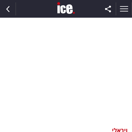
ראשי
הנבחרת
השוק
תקשורת
ומדיה
כסף
וצרכנות
ויראלי