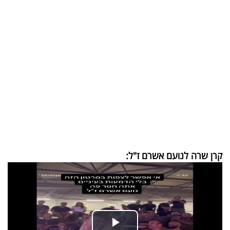
בריאות
תרבות
ופנאי
תיירות
TOP-
5
המילון
קרן שרה לנועם אשרם ז"ל:
הכלכלי
פודקאסט
40
UNDER