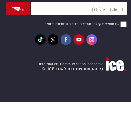
אני מאשר/ת קבלת ניוזלטרים ודיוורים פרסומיים בדוא"ל
I
nformation,
C
ommunication,
E
conomic
כל הזכויות שמורות לאתר ICE. ©