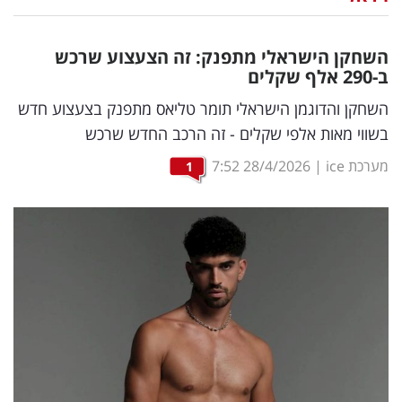
נדל"ן
השחקן הישראלי מתפנק: זה הצעצוע שרכש
דיגיטל
ב-290 אלף שקלים
וטק
השחקן והדוגמן הישראלי תומר טליאס מתפנק בצעצוע חדש
בשווי מאות אלפי שקלים - זה הרכב החדש שרכש
שיווק
מערכת ice
|
28/4/2026
7:52
1
ופרסום
משפט
מדדים
ומחקרים
דעות
רכילות
עסקית