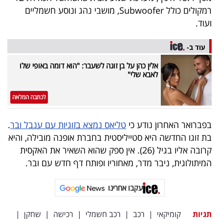
40
רמקולים כולל Subwoofer, מושבי נהג ונוסע חשמליים
ועוד.
שיתופי
עוד ב-
פעולה
אלין כהן על בן זוגה לשעבר: "הוא דומה באופי שלו
לאבא שלי"
לכתבה המלאה
דרושים
בפברואר האחרון נודע כי
טליאס נמצא בזוגיות עם ענבל ובר
.
ניוזלטרים
בת זוגו החדשה היא סטייליסטית בחברת אופנה מובילה, והיא
קרובה אליו בגיל (26). אין ספק שהוא השאיר את האקסית
המיתולוגית, ניבר מדר, מאחוריו ופותח דף חדש עם ובר.
מייל
אדום
עקבו אחרינו
תגיות
קומיקאי
|
רכב
|
רכב חשמלי
|
רכישה
|
שחקן
|