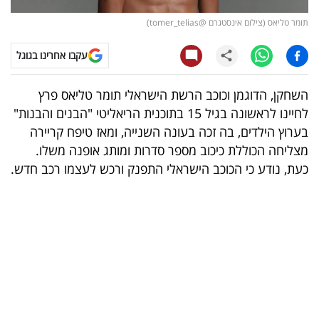
תומר טליאס (צילום אינסטגרם @tomer_telias)
קריפטו
עקבו אחרינו בגוגל
ויראלי
השחקן, הדוגמן וכוכב הרשת הישראלי תומר טליאס פרץ
טלוויזיה
לחיינו לראשונה בגיל 15 בתוכנית הריאליטי "הבנים והבנות"
עסקי
בערוץ הילדים, בה זכה בעונה השנייה, ומאז טיפח קריירה
מצליחה הכוללת כיכוב מספר סדרות ומותג אופנה משלו.
ספורט
כעת, נודע כי הכוכב הישראלי התפנק ורכש לעצמו רכב חדש.
קריירה
ולימודים
מינויים
רייטינג
רכב