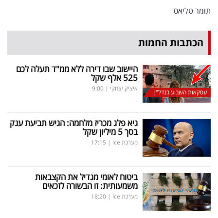
פרסמו
תומר טליאס
באייס
הכתבות החמות
עקבו
אחרינו:
היישוב שבו דירה ללא ממ"ד תעלה לכם
525 אלף שקל
איציק יצחקי
|
9:00
עסקאות השבוע בנדל"ן
גיא פלג מכריז מלחמה: הגיש תביעת ענק
בסך 5 מיליון שקל
מערכת ice
|
17:15
ביטוח לאומי מגדיל את הקצבאות
משמעותית: זו הבשורה לזכאים
מערכת ice
|
18:20