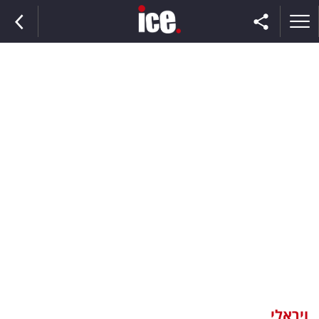
ראשי
הנבחרת
השוק
תקשורת
ומדיה
כסף
וצרכנות
ויראלי