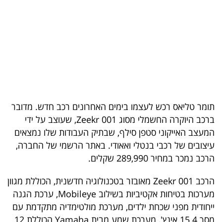
בריאות
תרבות
ופנאי
תיירות
TOP-
תומר טליאס רכש לעצמו בימים האחרונים רכב חדש. מדובר
5
ברכב היוקרה החשמלי מסוג Zeekr 001, שעוצב על ידי
המעצב האייקוני סטפן סילף, שבתיק העבודות שלו נמצאים
המילון
עיצובים של רכבי בנטלי ואאודי. באתר הרשמי של החברה,
הכלכלי
הרכב נמכר במחיר 289,990 שקלים.
פודקאסט
הרכב Zeekr 001 מאובזר בטכנולוגיה חדשנית, הכוללת מגוון
מערכות בטיחות אקטיביות בשילוב Mobileye, ערכת הגנה
40
ייחודית מפני שכחת ילדים, מערכת מולטימדיה מתקדמת עם
UNDER
מסך 15.4 אינץ', מערכת שמע מבית Yamaha הכוללת 12