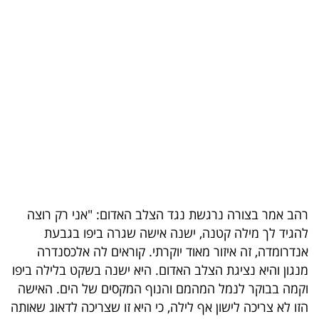
בריאות
תרבות
ופנאי
תיירות
TOP-
5
המילון
רהב אמר בצורה נרגשת נגד הצלב האדום: "אני רק רוצה
הכלכלי
להגיד לך מילה קטנה, ישנה אישה שגרה ביפו בגבעת
אנדרומדה, זה איזור מאוד יוקרתי. קוראים לה אלכסנדרה
פודקאסט
מנגון והיא נציגת הצלב האדום. היא ישנה בשקט בלילה ביפו
40
וקמה בבוקר לנמל המהמם והנוף המקסים של הים. האישה
הזו לא צריכה לישון אף לילה, כי היא זו שצריכה לדאוג שאותה
UNDER