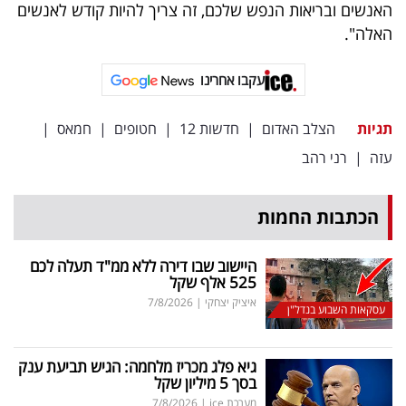
האנשים ובריאות הנפש שלכם, זה צריך להיות קודש לאנשים
האלה".
עקבו אחרינו
תגיות
הצלב האדום
|
חדשות 12
|
חטופים
|
חמאס
|
עזה
|
רני רהב
הכתבות החמות
היישוב שבו דירה ללא ממ"ד תעלה לכם
525 אלף שקל
איציק יצחקי
|
7/8/2026
עסקאות השבוע בנדל"ן
גיא פלג מכריז מלחמה: הגיש תביעת ענק
בסך 5 מיליון שקל
מערכת ice
|
7/8/2026