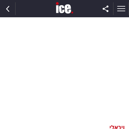
ראשי
הנבחרת
השוק
תקשורת
ומדיה
כסף
וצרכנות
ויראלי