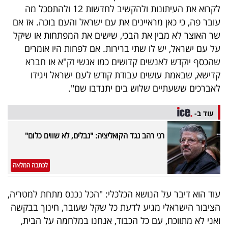
פרסמו
לקרוא את העיתונות ולהקשיב לחדשות 12 ולהתסכל מה
באייס
עובר פה, כי כאן מראיינים את עם ישראל והעם בוכה. אז אם
שר האוצר לא מבין את הבכי, שישים את המפתחות או שיקל
עקבו
על עם ישראל, יש לו שתי ברירות. אם לפחות היו אומרים
שהכסף יוקדש לאנשים קדושים כמו אנשי זק"א או חברא
אחרינו:
קדישא, שבאמת עושים עבודת קודש לעם ישראל ויגידו
לאברכים ששעתיים שלוש בים יתנדבו שם".
עוד ב-
רני רהב נגד הקואליציה: "נבלים, לא שווים כלום"
לכתבה המלאה
עוד הוא דיבר על הנושא הכלכלי: "הכל נכנס מתחת למטריה,
הציבור הישראלי מגיע לדעת כל שקל שעובר, חינוך בבקשה
ואני לא מתווכח, עם כל הכבוד, אנחנו במלחמה על הבית,