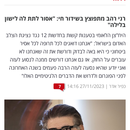
נדל"ן
רני רהב מתפוצץ בשידור חי: "אסור לתת לה לישון
דיגיטל
בלילה"
וטק
היח"צן הלאומי בטענות קשות בחדשות 12 נגד נציגת הצלב
האדום בישראל: "אנחנו דואגים לכל תרופה לכל אסיר
שיווק
ביטחוני כי היא באה לבדוק ודורשת את זה שאנחנו לא
ופרסום
עוברים על החוק. אז גם אנחנו דורשים ממנה לנסוע לעזה
ואני יודע שהיא נסעה לעזה הרבה פעמים בשנה האחרונה
משפט
לפני הפוגרום ולדרוש את הדברים הלגיטימיים האלו"
מדדים
כפיר אדר
|
27/11/2023
14:16
7
ומחקרים
דעות
רכילות
עסקית