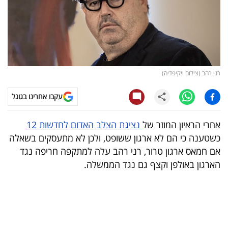
קריפטו
ויראלי
טלוויזיה
רני רהב (צילום ויקיפדיה)
עסקי
עקבו אחרינו בגוגל
ספורט
אחרי הראיון המוזר של
נציגת הצלב האדום
לחדשות 12
קריירה
כשטענה כי הם לא ארגון ששופט, ולכן לא מתעסקים בשאלה
ולימודים
אם חמאס ארגון טרור, רני רהב עלה למתקפה חריפה נגד
הארגון באולפן וקצף גם נגד הממשלה.
מינויים
רייטינג
רכב