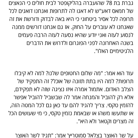
גברת בת 78 שהועברה בהליקופטר לבית חולים כי הנאצים
40
של חמאס דאע"ש לא דאגו לה לתרופות ואנחנו דואגים לכל
תרופה לכל אסיר ביטחוני כי היא באה לבדוק ודורשת את זה
שאנחנו לא עוברים על החוק. אז גם אנחנו דורשים ממנה
שיתופי
לנסוע לעזה ואני יודע שהיא נסעה לעזה הרבה פעמים
פעולה
בשנה האחרונה לפני הפוגרום ולדרוש את הדברים
הלגיטימיים האלו".
דרושים
עוד הוא אמר: "מה שלום החטופים שלנו? למה לא קיבלו
תרופות? למה היו בתת תזונה של אוכל? זה התפקיד של
ניוזלטרים
הצלב האדום. אתמול אמרה איזו נציגה שזה לא תפקידם,
אלא רק להוביל והמנחה אמר לה שבשביל להוביל אפשר
להזמין טקסי. צריך להגיד להם עד כאן גם לכל המטה הזה,
מייל
או שתעשו משהו או שבאמת נזמין טקסי, כי מי שעושים הכל
אדום
זה מצרים וקטאר ולא היא".
על שר האוצר בצלאל סמוטריץ' אמר: "תגיד לשר האוצר