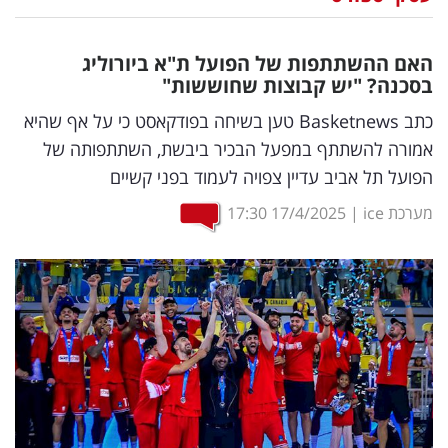
נדל"ן
האם ההשתתפות של הפועל ת"א ביורוליג
דיגיטל
בסכנה? "יש קבוצות שחוששות"
וטק
כתב Basketnews טען בשיחה בפודקאסט כי על אף שהיא
אמורה להשתתף במפעל הבכיר ביבשת, השתתפותה של
שיווק
הפועל תל אביב עדיין צפויה לעמוד בפני קשיים
ופרסום
מערכת ice
|
17/4/2025
17:30
משפט
מדדים
ומחקרים
דעות
רכילות
עסקית