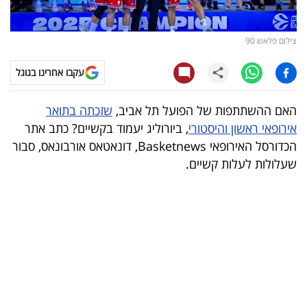
קריפטו
צילום פלאש 90
ויראלי
עקבו אחרינו בגוגל
טלוויזיה
האם ההשתתפות של הפועל תל אביב,
שזכתה בתואר
עסקי
אירופאי ראשון והיסטורי
, ביורוליג יעמוד בקשיים? כתב אתר
ספורט
הכדורסל האירופאי Basketnews, דונאטאס אורבונאס, סבור
שעלולות לעלות קשיים.
קריירה
ולימודים
מינויים
רייטינג
רכב