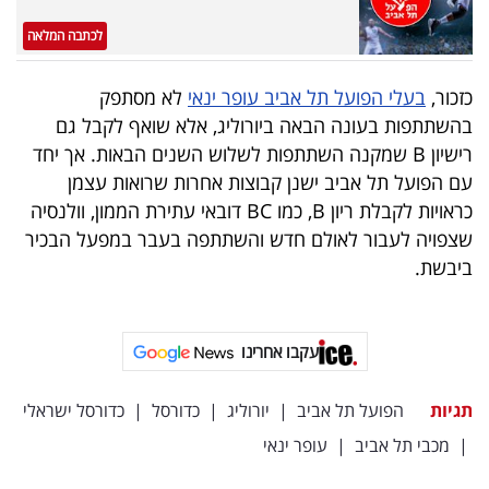
פרסמו
לכתבה המלאה
באייס
כזכור,
בעלי הפועל תל אביב עופר ינאי
לא מסתפק
עקבו
בהשתתפות בעונה הבאה ביורוליג, אלא שואף לקבל גם
אחרינו:
רישיון B שמקנה השתתפות לשלוש השנים הבאות. אך יחד
עם הפועל תל אביב ישנן קבוצות אחרות שרואות עצמן
כראויות לקבלת ריון B, כמו BC דובאי עתירת הממון, וולנסיה
שצפויה לעבור לאולם חדש והשתתפה בעבר במפעל הבכיר
ביבשת.
עקבו אחרינו
תגיות
הפועל תל אביב
|
יורוליג
|
כדורסל
|
כדורסל ישראלי
|
מכבי תל אביב
|
עופר ינאי