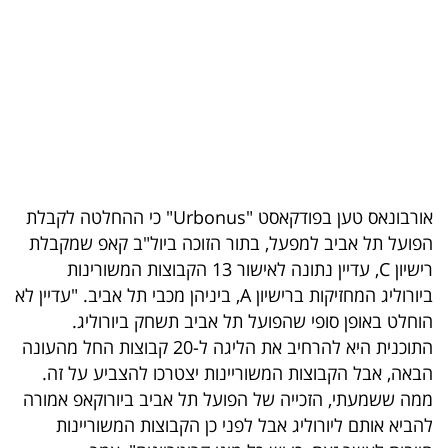
בריאות
תרבות
ופנאי
תיירות
TOP-
אורבונאס טען בפודקאסט "Urbonus" כי ההחלטה לקבלת
5
הפועל תל אביב למפעל, בתור הזוכה ביול"ב קאפ שמקבלת
רישיון C, עדיין נתונה לאישור 13 הקבוצות המשורינות
המילון
ביורוליג המחזיקות ברישיון A, ביניהן מכבי תל אביב. "עדיין לא
הכלכלי
הוחלט באופן סופי שהפועל תל אביב תשחק ביורוליג.
התוכנית היא להרחיב את הליגה ל-20 קבוצות החל מהעונה
פודקאסט
הבאה, אבל הקבוצות המשוריינות יצטרכו להצביע על זה.
ממה ששמעתי, הזכייה של הפועל תל אביב ביורוקאפ אמורה
40
להביא אותם ליורוליג אבל לפני כן הקבוצות המשוריינות
UNDER