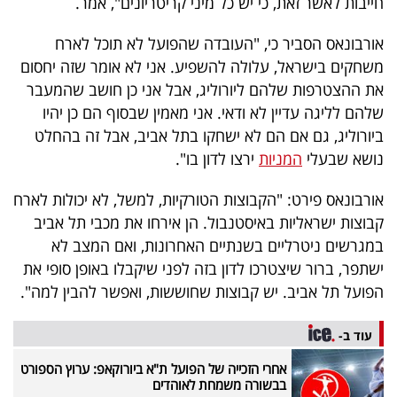
חייבות לאשר זאת, כי יש כל מיני קריטריונים", אמר.
40
אורבונאס הסביר כי, "העובדה שהפועל לא תוכל לארח
משחקים בישראל, עלולה להשפיע. אני לא אומר שזה יחסום
שיתופי
את ההצטרפות שלהם ליורוליג, אבל אני כן חושב שהמעבר
שלהם לליגה עדיין לא ודאי. אני מאמין שבסוף הם כן יהיו
פעולה
ביורוליג, גם אם הם לא ישחקו בתל אביב, אבל זה בהחלט
נושא שבעלי
המניות
ירצו לדון בו".
דרושים
אורבונאס פירט: "הקבוצות הטורקיות, למשל, לא יכולות לארח
קבוצות ישראליות באיסטנבול. הן אירחו את מכבי תל אביב
ניוזלטרים
במגרשים ניטרליים בשנתיים האחרונות, ואם המצב לא
ישתפר, ברור שיצטרכו לדון בזה לפני שיקבלו באופן סופי את
הפועל תל אביב. יש קבוצות שחוששות, ואפשר להבין למה".
מייל
אדום
עוד ב-
אחרי הזכייה של הפועל ת"א ביורוקאפ: ערוץ הספורט
בבשורה משמחת לאוהדים