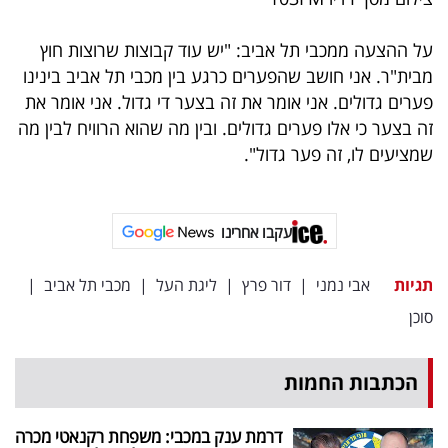
פרסמו
באייס
על ההצעה ממכבי תל אביב: "יש עוד קבוצות שרוצות חוץ
מבית"ר. אני חושב שהפערים כרגע בין מכבי תל אביב בינינו
עקבו
פערים גדולים. אני אומר את זה בצער די גדול. אני אומר את
אחרינו:
זה בצער כי אלו פערים גדולים. ובין מה שהוא הרוויח לבין מה
שמציעים לו, זה פער גדול".
עקבו אחרינו
תגיות
אבי נמני
|
דור פרץ
|
ליגת העל
|
מכבי תל אביב
|
סוכן
הכתבות החמות
דרמת ענק במכבי: משפחת רקנאטי מכרה