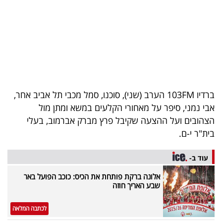
בריאות
תרבות
ופנאי
תיירות
ברדיו 103FM הערב (שני), סוכנו, סמל מכבי תל אביב אחר,
TOP-
אבי נמני, סיפר על מאחורי הקלעים במשא ומתן מול
5
הצהובים ועל ההצעה שקיבל פרץ מברק אברמוב, בעלי
בית"ר י-ם.
המילון
הכלכלי
עוד ב-
אלונה ברקת פותחת את הכיס: כוכב הפועל באר
פודקאסט
שבע האריך חוזה
40
לכתבה המלאה
UNDER