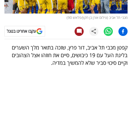
קריפטו
מכבי תל אביב (צילום אורן בן חקון/פלאש 90)
ויראלי
עקבו אחרינו בגוגל
טלוויזיה
קפטן מכבי תל אביב, דור פרץ, שזכה בתואר מלך השערים
עסקי
בליגת העל עם 19 כיבושים, סיים את חוזהו אצל הצהובים
ספורט
וקיים סיכוי סביר שלא להמשיך במדיה.
קריירה
ולימודים
מינויים
רייטינג
רכב