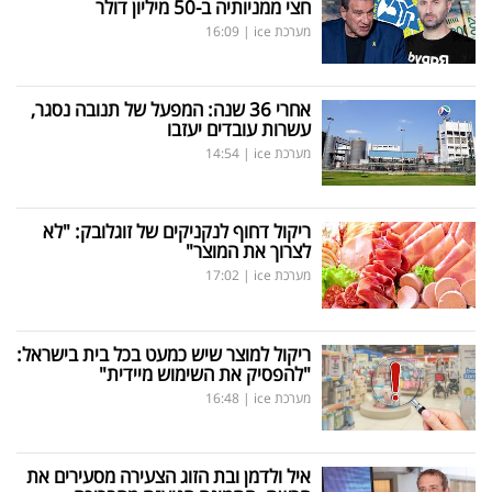
חצי ממניותיה ב-50 מיליון דולר
מערכת ice
|
16:09
אחרי 36 שנה: המפעל של תנובה נסגר,
עשרות עובדים יעזבו
מערכת ice
|
14:54
ריקול דחוף לנקניקים של זוגלובק: "לא
לצרוך את המוצר"
מערכת ice
|
17:02
ריקול למוצר שיש כמעט בכל בית בישראל:
"להפסיק את השימוש מיידית"
מערכת ice
|
16:48
איל ולדמן ובת הזוג הצעירה מסעירים את