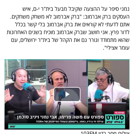
40
נמני סיפר על ההצעה שקיבל מבעל בית"ר י-ם, איש
העסקים ברק אברמוב: "ברק אברמוב לא משחק משחקים.
אתם לדעתי לא קוראים את ברק אברמוב בלי קשר בכלל
שיתופי
לדור פרץ. אני חושב שברק אברמוב מוכיח בשנים האחרונות
פעולה
שהוא מתמודד וגורר גם את הקהל של בית"ר ירושלים, עם
עומר אצילי".
דרושים
ניוזלטרים
מייל
אדום
צילום מסך רדיו 103FM