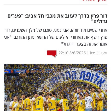
נדל"ן
דור פרץ בדרך לעזוב את מכבי תל אביב: "פערים
דיגיטל
גדולים"
וטק
אחרי שסיים את חוזהו, אבי נמני, סוכנו של מלך השערים, דור
פרץ חשף את מאחורי הקלעים של המשא ומתן המורכב: "אני
שיווק
אומר את זה בצער די גדול"
ופרסום
מערכת ice
|
8/6/2026
22:10
משפט
מדדים
ומחקרים
דעות
רכילות
עסקית