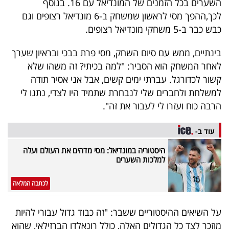
השערים בכל הזמנים של המונדיאל עם 16. בנוסף
40
לכך,ההפך מסי לראשון שמשחק ב-6 מונדיאל רצופים וגם
כבש כבר ב-5 משחקי מונדיאל רצופים.
שיתופי
בינתיים, ממש עם סיום השחק, מסי פרת בבכי ובראיון שערך
פעולה
לאחר המשחק הוא הסביר: "למה בכיתי? זה משהו שלא
קשור לכדורגל. עברתי ימים קשים, אבל אני אסיר תודה
למשלחת ולחברים שלי לנבחרת שתמיד היו לצדי, נתנו לי
הרבה כוח ועזרו לי לעבור את זה".
דרושים
עוד ב-
ניוזלטרים
היסטוריה במונדיאל: מסי מדהים את העולם ועלה
למלכות השערים
מייל
לכתבה המלאה
אדום
על השיאים ההיסטוריים ששבר: "זה כבוד גדול עבורי להיות
מוזכר לצד כל הגדולים האלה, כולל רונאלדו הברזילאי, שהוא