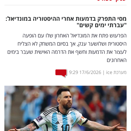
נדל"ן
מסי התפרק בדמעות אחרי ההיסטוריה במונדיאל:
דיגיטל
"עברתי ימים קשים"
וטק
הפרעוש פתח את המונדיאל האחרון שלו עם הופעה
היסטורית ושלושער ענק, אך בסיום המשחק לא הצליח
שיווק
לעצור את הדמעות וחשף את הדרמה האישית שעבר בימים
ופרסום
האחרונים
משפט
מערכת ice
|
17/6/2026
9:29
מדדים
ומחקרים
דעות
רכילות
עסקית