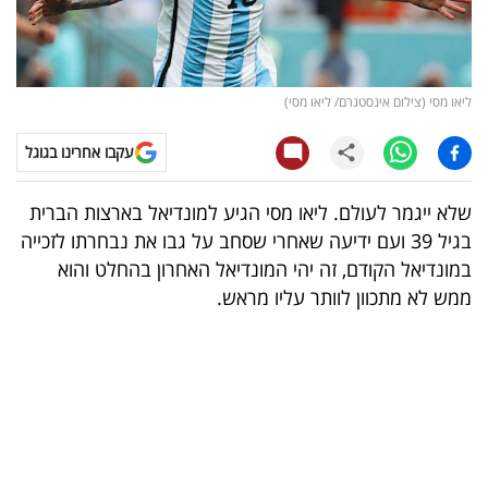
קריפטו
ויראלי
ליאו מסי (צילום אינסטגרם/ ליאו מסי)
טלוויזיה
עקבו אחרינו בגוגל
עסקי
שלא ייגמר לעולם. ליאו מסי הגיע למונדיאל בארצות הברית
ספורט
בגיל 39 ועם ידיעה שאחרי שסחב על גבו את נבחרתו לזכייה
במונדיאל הקודם, זה יהי המונדיאל האחרון בהחלט והוא
קריירה
ממש לא מתכוון לוותר עליו מראש.
ולימודים
מינויים
רייטינג
רכב