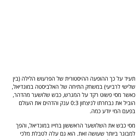
בריאות
תרבות
ופנאי
תיירות
TOP-
5
תעיד על כך ההופעה ההיסטורית של הפרעוש הלילה (בין
שלישי לרביעי) במשחק התיחה של האלביסטה במונדיאל,
המילון
כאשר מסי פשוט רקד על המגרש, כבש שלושער מהדהר,
הכלכלי
הוביל את נבחרתו לניצחון 0:3 ענק והדהים את העולם
בפעם המי יודע כמה.
פודקאסט
מסי כבש את השלושער הראששון בחייו במונדיאל, והפך
40
למבוגר ביותר שעושה זאת. הוא גם עלה לטבלת מלכי
UNDER