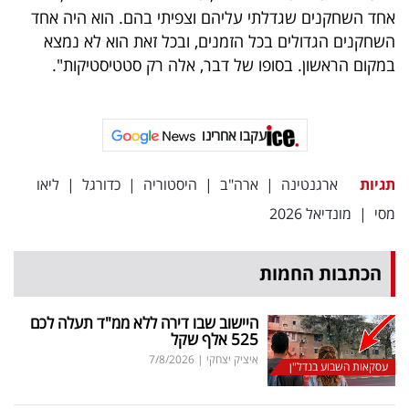
פרסמו
אחד השחקנים שגדלתי עליהם וצפיתי בהם. הוא היה אחד
באייס
השחקנים הגדולים בכל הזמנים, ובכל זאת הוא לא נמצא
במקום הראשון. בסופו של דבר, אלה רק סטטיסטיקות".
עקבו
אחרינו:
עקבו אחרינו
תגיות
ארגנטינה
|
ארה"ב
|
היסטוריה
|
כדורגל
|
ליאו
מסי
|
מונדיאל 2026
הכתבות החמות
היישוב שבו דירה ללא ממ"ד תעלה לכם
525 אלף שקל
איציק יצחקי
|
7/8/2026
עסקאות השבוע בנדל"ן