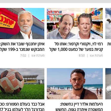
ות
רמי לוי, ויקטורי וקרפור: אותו סל
איתן יוחננוף שובר את השוק:
קניות בפער של כמעט 1,000 שקל
המבוקש שנמכר ב-199 שקל בלבד
מערכת ice
|
8:50
מערכת ice
|
7:02
היעלמות אלדר דיין נחשפת:
אבל כבד בעולם הספורט: כוכ
המשטרה איתרה גופה, החשש
הכדורגל הלך לעולמו בגיל 27 בלבד