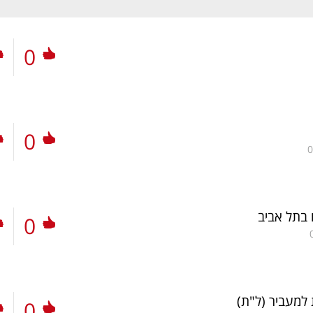
0
0
0
 בתל אביב
0
 למעביר
(ל"ת)
0