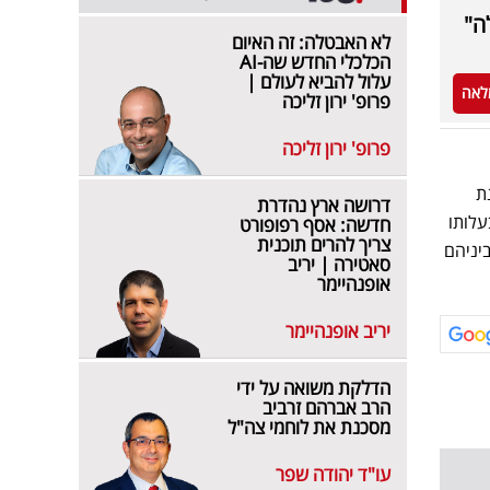
ה"
לא האבטלה: זה האיום
הכלכלי החדש שה-AI
עלול להביא לעולם |
לאה
פרופ' ירון זליכה
פרופ' ירון זליכה
סל כבר משנות ה-60'. בשנת
דרושה ארץ נהדרת
ום העצמאות וזכה בפרס ישראל בשנת 2011. משנות ה-70' בבעלותו
חדשה: אסף רפופורט
צריך להרים תוכנית
יניהם
סאטירה | יריב
אופנהיימר
יריב אופנהיימר
הדלקת משואה על ידי
הרב אברהם זרביב
מסכנת את לוחמי צה"ל
עו"ד יהודה שפר