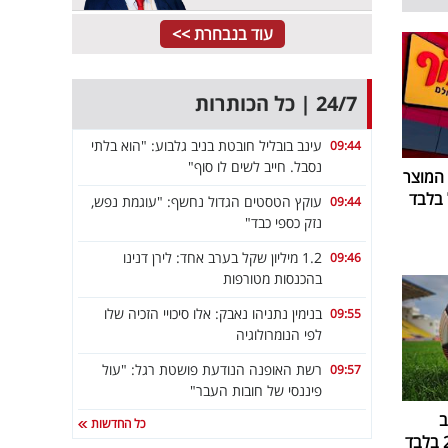
עוד בנבחרת >>
24/7 | כל הכותרות
עינב בובליל חובטת בניב גלבוע: "הוא בלתי
09:44
נסבל. חייב לשים לו סוף"
 המוצר
עוקץ הטסטים הגדול נחשף: "עוגמת נפש,
09:44
נזק כספי כבד"
1.2 מיליון שקל בערב אחד: לירן דנינו
09:46
בהכנסות מטורפות
בנימין נתניהו נאבק: אלו סיכויי הזכיה שלו
09:55
לפי הנומרולוגיה
רשת האופנה הנודעת פושטת רגל: "עול
09:57
פיננסי של חובות העבר"
ב
כל החדשות