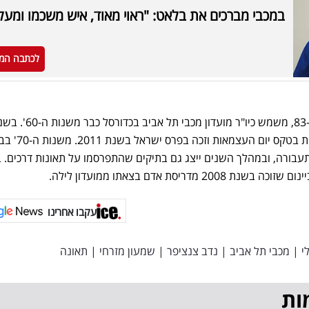
במכבי מברכים את בלאט: "ראוי מאוד, איש משכמו ומעל
לכתבה המ
איש העסקים שמעון מזרחי, בן ה-83, משמש כיו"ר מועדון מכבי תל אביב בכדור
2004 נבחר לבין מדליקי המשואות בטקס י
עבורה, ובמהלך השנים ייצג גם בתיקים שהתפרסמו על תאונות דרכים. ב
מדריסת אדם בצאתו ממועדון לילה.
עקבו אחרינו
י
|
מכבי תל אביב
|
נדב צנציפר
|
שמעון מזרחי
|
תאונה
ות