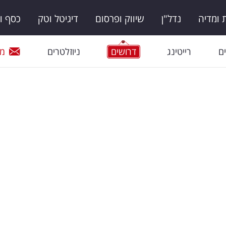
ומדיה
נדל"ן
שיווק ופרסום
דיגיטל וטק
כסף ו
ם
רייטינג
דרושים
ניוזלטרים
מי