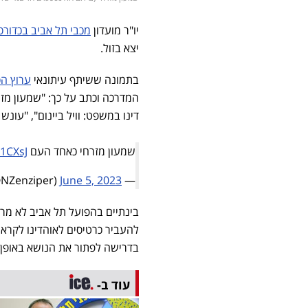
יו"ר מועדון
מכבי תל אביב בכדורס
יצא בזול.
בתמונה ששיתף עיתונאי
ערוץ ה
המדרכה וכתב על כך: "שמעון מזר
דינו במשפט: וויל ביינום", "עונש
שמעון מזרחי כאחד העם
O1CXsJ
June 5, 2023
— Nadav Zenziper (@NZenziper)
בינתיים בהפועל תל אביב לא מרח
בדרישה לפתור את הנושא באופן מ
עוד ב-