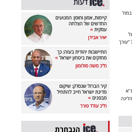
דעות
במזל
קיימות, אמון וחוסן: המנועים
החדשים של הצלחה
עסקית
ל
יאיר אבידן
 "עורך
התיישבות יהודית בעזה: כך
מחזקים את ביטחון ישראל
ח"כ משה סולומון
קיר הברזל שנסדק: שיקום
''א
מדינת ישראל חייב להתחיל
מבפנים
לת הליגה
ח"כ עודד פורר
הנבחרת