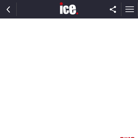
ראשי
הנבחרת
השוק
תקשורת
ומדיה
כסף
וצרכנות