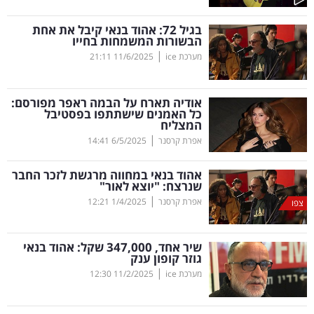
קריפטו
בגיל 72: אהוד בנאי קיבל את אחת
הבשורות המשמחות בחייו
|
מערכת ice
11/6/2025
21:11
ויראלי
טלוויזיה
אודיה תארח על הבמה ראפר מפורסם:
כל האמנים שישתתפו בפסטיבל
המצליח
עסקי
|
אפרת קרסנר
6/5/2025
14:41
ספורט
אהוד בנאי במחווה מרגשת לזכר החבר
קריירה
שנרצח: "יוצא לאור"
|
ולימודים
אפרת קרסנר
1/4/2025
12:21
צפו
מינויים
שיר אחד, 347,000 שקל: אהוד בנאי
גוזר קופון ענק
רייטינג
|
מערכת ice
11/2/2025
12:30
רכב