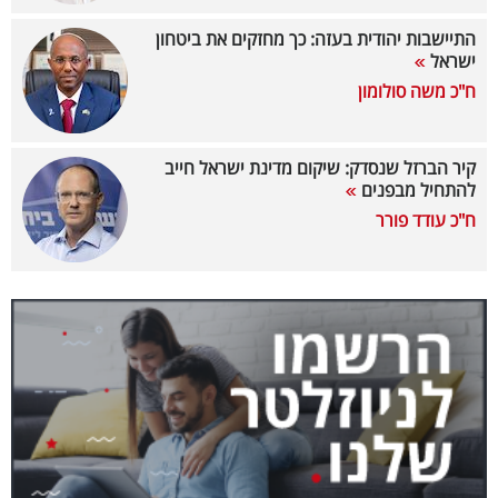
40
התיישבות יהודית בעזה: כך מחזקים את ביטחון
ישראל
ח"כ משה סולומון
שיתופי
פעולה
קיר הברזל שנסדק: שיקום מדינת ישראל חייב
להתחיל מבפנים
ח"כ עודד פורר
דרושים
ניוזלטרים
מייל
אדום