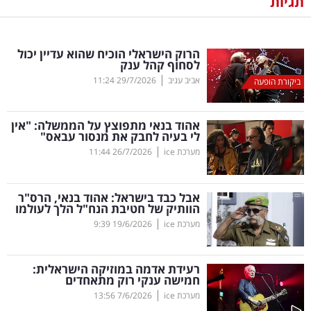
תגיות
נדל"ן
הרוק הישראלי הוכיח שהוא עדיין יכול
דיגיטל
לסחוף קהל ענק
וטק
|
אביב עגיב
29/7/2026
11:24
ביקורת הופעה
שיווק
אהוד בנאי מתפוצץ על הממשלה: "אין
ופרסום
לי בעיה לחבק את מנסור עבאס"
|
מערכת ice
26/7/2026
11:44
משפט
אבל כבד בישראל: אהוד בנאי, הרס"ר
מדדים
הוותיק של חטיבת הנח"ל הלך לעולמו
ומחקרים
|
מערכת ice
19/6/2026
9:39
דעות
רעידת אדמה במוזיקה הישראלית:
חמישה ענקי רוק מתאחדים
רכילות
|
מערכת ice
7/6/2026
13:56
עסקית