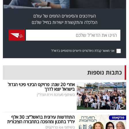
פרסמו
באייס
העידכונים והסיפורים החמים של עולם
הכלכלה והתקשורת ישירות במייל שלכם
עקבו
אחרינו:
אני מאשר קבלת ניוזלטרים ודיוורים פרסומיים בדוא"ל
כתבות נוספות
אחרי 20 שנה: פרויקט הבינוי פינוי הגדול
בישראל יוצא לדרך
בשיתוף מערכת זירת הנדל"ן
התחדשות עירונית בראשל"צ: 30 אלף
יח"ד בתכנון ומהפכה בתחבורה הציבורית
בשיתוף ice פרויקטים