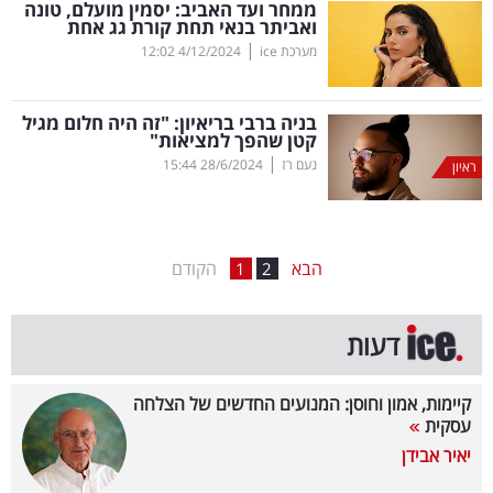
ממחר ועד האביב: יסמין מועלם, טונה
ואביתר בנאי תחת קורת גג אחת
בריאות
|
מערכת ice
4/12/2024
12:02
תרבות
ופנאי
בניה ברבי בריאיון: "זה היה חלום מגיל
קטן שהפך למציאות"
|
נעם רז
28/6/2024
15:44
תיירות
ראיון
TOP-
5
הבא
הקודם
1
2
המילון
דעות
הכלכלי
פודקאסט
קיימות, אמון וחוסן: המנועים החדשים של הצלחה
עסקית
40
יאיר אבידן
UNDER