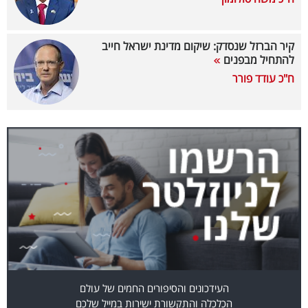
40
קיר הברזל שנסדק: שיקום מדינת ישראל חייב
להתחיל מבפנים
שיתופי
ח"כ עודד פורר
פעולה
דרושים
ניוזלטרים
מייל
אדום
העידכונים והסיפורים החמים של עולם
הכלכלה והתקשורת ישירות במייל שלכם