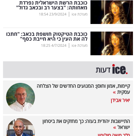
כוכבת הרשת הישראלית נפרדת
מאחותה: "בצער רב ובכאב גדול"
בריאות
|
מערכת ice
23/9/2024
18:54
תרבות
ופנאי
כוכבת הטיקטוק חושפת בכאב: "חתכו
לה את העין כי היא חייבת כסף"
|
מערכת ice
4/7/2024
18:25
תיירות
TOP-
דעות
5
המילון
קיימות, אמון וחוסן: המנועים החדשים של הצלחה
עסקית
הכלכלי
יאיר אבידן
פודקאסט
התיישבות יהודית בעזה: כך מחזקים את ביטחון
40
ישראל
UNDER
ח"כ משה סולומון