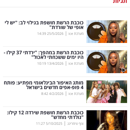
תגיות
נדל"ן
כוכבת הרשת חושפת בגילוי לב: "יש לי
דיגיטל
אופי של שורדת"
וטק
|
מערכת ice
25/5/2026
14:39
שיווק
כוכבת הרשת במהפך: "ירדתי 37 קילו -
ופרסום
היו ימים ששכחתי לאכול"
|
מערכת ice
13/4/2026
10:19
משפט
מותג האיפור הבינלאומי מפתיע: פותח
מדדים
4 פופ-אפים חדשים בישראל
ומחקרים
|
מערכת ice
4/2/2026
8:42
דעות
כוכבת הרשת חושפת שירדה 12 קילו:
"נולדתי מחדש"
רכילות
|
צוף צימרינג
5/10/2025
11:27
עסקית