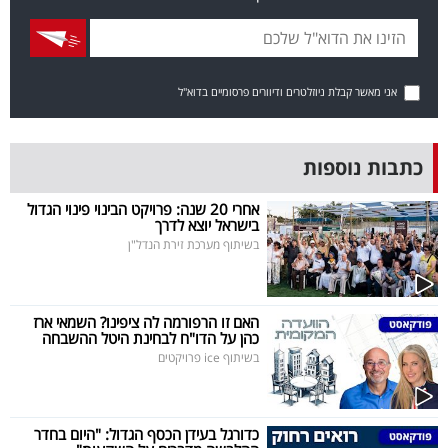
פרסמו
באייס
עקבו
אני מאשר קבלת ניוזלטרים ודיוורים פרסומיים בדוא"ל
אחרינו:
כתבות נוספות
אחרי 20 שנה: פרויקט הבינוי פינוי הגדול
בישראל יוצא לדרך
בשיתוף מערכת זירת הנדל"ן
האם זו הרפורמה לה ציפינו? השמאי ארז
כהן על הדו"ח לבחינת היטל ההשבחה
בשיתוף ice פרויקטים
כדורגל בעידן הכסף הגדול: "היום בחדר