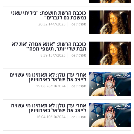
קריפטו
כוכבת הרשת חושפת: "גיליתי שאני
נמשכת גם לגברים"
|
מערכת ice
14/7/2025
20:32
ויראלי
טלוויזיה
כוכבת הרשת: "אמא אמרה 'את לא
הבת שלי יותר, תעופי מפה'"
עסקי
|
מערכת ice
13/7/2025
8:39
ספורט
אחרי עדן גולן: לא תאמינו מי עשויים
קריירה
לייצג את ישראל באירוויזיון
|
ולימודים
מערכת ice
28/10/2024
19:08
מינויים
אחרי עדן גולן: לא תאמינו מי עשויה
לייצג את ישראל באירוויזיון
רייטינג
|
מערכת ice
10/10/2024
16:04
רכב