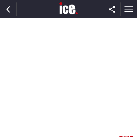
ראשי
הנבחרת
השוק
תקשורת
ומדיה
כסף
וצרכנות