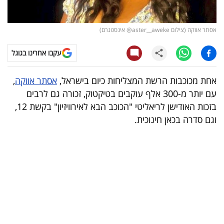
קריפטו
אסתר אווקה (צילום aster__aweke@ אינסטגרם)
ויראלי
עקבו אחרינו בגוגל
טלוויזיה
אחת מכוכבות הרשת המצליחות כיום בישראל,
אסתר אווקה
,
עסקי
עם יותר מ-300 אלף עוקבים בטיקטוק, זכורה גם לרבים
ספורט
בזכות האודישן לריאליטי "הכוכב הבא לאירוויזיון" בקשת 12,
וגם סדרה בכאן חינוכית.
קריירה
ולימודים
מינויים
רייטינג
רכב