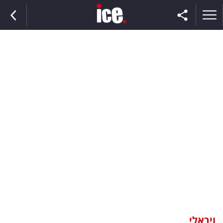
ראשי
הנבחרת
השוק
תקשורת
ומדיה
כסף
וצרכנות
ויראלי