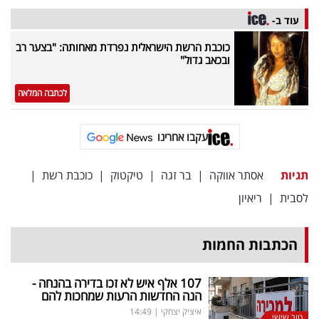
פרסמו
עוד ב-
באייס
כוכבת הרשת הישראלית נפרדת מאחותה: "בצער רב
ובכאב גדול"
עקבו
אחרינו:
לכתבה המלאה
עקבו אחרינו
תגיות
אסתר אווקה
|
בר זגה
|
טיקטוק
|
כוכבת רשת
|
לסבית
|
ריאיון
הכתבות החמות
107 אלף איש לא זכו בדירה בהנחה -
הנה החדשות הרעות שמחכות להם
איציק יצחקי
|
14:49
טור שישי