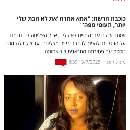
נדל"ן
כוכבת הרשת: "אמא אמרה 'את לא הבת שלי
דיגיטל
יותר, תעופי מפה'"
וטק
אסתר אווקה עברה חיים לא קלים, אבל הצליחה להתרומם
על הרגליים ולהפוך לכוכבת רשת מצליחה. עד שקיבלה מכה
שיווק
נוספת עם פטירתה הטראגית של אחותה
ופרסום
מערכת ice
|
13/7/2025
8:39
משפט
מדדים
ומחקרים
דעות
רכילות
עסקית