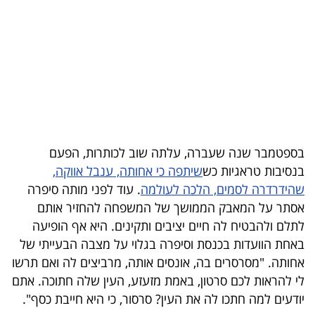
בריאות
תרבות
ופנאי
תיירות
TOP-
בספטמבר שנה שעברה, עלתה שוב לכותרות, הפעם
5
בנסיבות טראגיות כש
שיתפה כי אחותה, ענבל אווקה,
שהידרדרה לסמים, הלכה לעולמה
. עוד לפני מותה סיפרה
המילון
אסתר על המאבק הממושך של המשפחה להחזיר אותם
הכלכלי
לתלם ולהבטיח לה חיים יציבים ותקינים. היא אף הופיעה
באחת הוועדות בכנסת וסיפרה בגלוי על מצבה הבעייתי של
פודקאסט
אחותה. "מסרסרים בה, אונסים אותה, מרביצים לה ואם תרשו
לי להראות לכם סרטון, באמת מזעזע, העין שלה חתוכה. אתם
40
יודעים למה חתכו לה את העין? סרסור, כי היא חייבת כסף".
UNDER