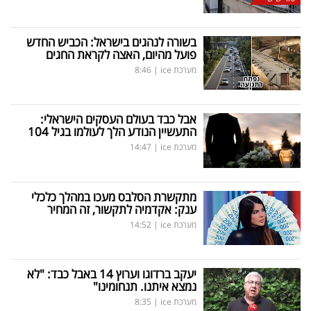
בשורה לנהגים בישראל: הכביש החדש
פועל מהיום, האצה לקראת החגים
מערכת ice
|
8:46
אבל כבד בעולם העסקים הישראלי:
התעשיין הנודע הלך לעולמו בגיל 104
מערכת ice
|
14:47
מתקשרת הסלבס מעכו במהלך כלכלי
ענק: אקדמיה לתקשור, זה המחיר
מערכת ice
|
14:52
יעקב ברדוגו וערוץ 14 באבל כבד: "לא
נמצא איתנו. תנחומינו"
מערכת ice
|
8:35