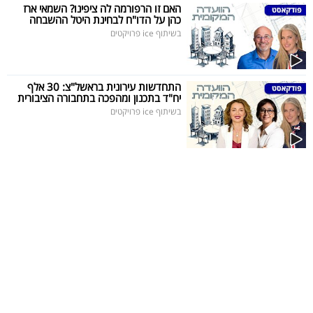
פרסמו
האם זו הרפורמה לה ציפינו? השמאי ארז
כהן על הדו"ח לבחינת היטל ההשבחה
באייס
בשיתוף ice פרויקטים
עקבו
אחרינו:
התחדשות עירונית בראשל"צ: 30 אלף
יח"ד בתכנון ומהפכה בתחבורה הציבורית
בשיתוף ice פרויקטים