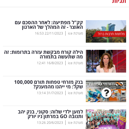
תגיות
נדל"ן
קק"ל מפתיעה: לאחר ההסכם עם
דיגיטל
האוצר - זה המהלך של הארגון
וטק
|
מערכת ice
22/11/2023
16:53
מלחמת חרבות ברזל
שיווק
הילה קורח מבקשת עזרה בתרומות: זה
ופרסום
מה שתעשה בתמורה
|
מערכת ice
16/8/2023
12:41
משפט
בנק מזרחי טפחות תורם 100,000
מדדים
שקל: מי ייהנו מהמענק?
ומחקרים
|
מערכת ice
31/7/2023
13:14
דעות
למען ילדי שלוה: סקוני, בנק יהב
ותנובה
GO
במרתון ניו יורק
רכילות
|
מערכת ice
20/6/2023
13:26
עסקית