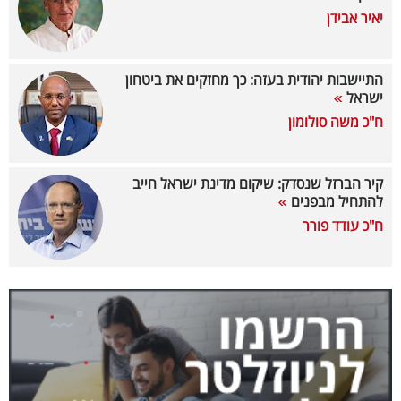
יאיר אבידן
בריאות
תרבות
התיישבות יהודית בעזה: כך מחזקים את ביטחון
ופנאי
ישראל
ח"כ משה סולומון
תיירות
TOP-
קיר הברזל שנסדק: שיקום מדינת ישראל חייב
להתחיל מבפנים
5
ח"כ עודד פורר
המילון
הכלכלי
פודקאסט
40
UNDER