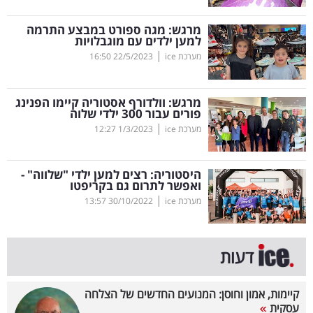
קריפטו
מרגש: מגה ספורט במבצע התרמה
למען ילדים עם מוגבלויות
|
מערכת ice
22/5/2023
16:50
ויראלי
טלוויזיה
מרגש: וולדורף אסטוריה קיימו הפנינג
פורים עבור 300 ילדי שלוה
עסקי
|
מערכת ice
1/3/2023
12:27
ספורט
היסטוריה: רצים למען ילדי "שלווה" -
קריירה
ואפשר לתרום גם בקריפטו
|
ולימודים
מערכת ice
30/10/2022
13:57
מינויים
דעות
רייטינג
קיימות, אמון וחוסן: המנועים החדשים של הצלחה
רכב
עסקית