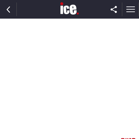
ראשי
הנבחרת
השוק
תקשורת
ומדיה
כסף
וצרכנות