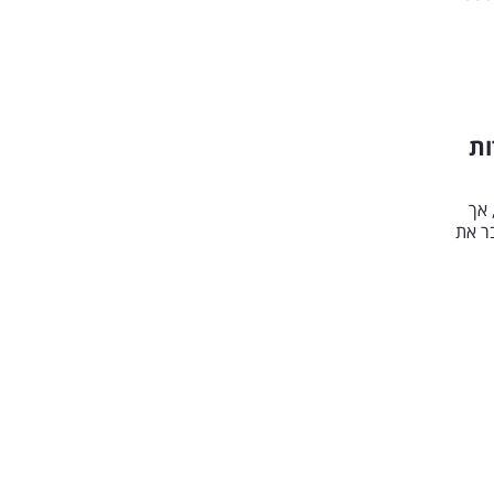
ות
 אך
ר את