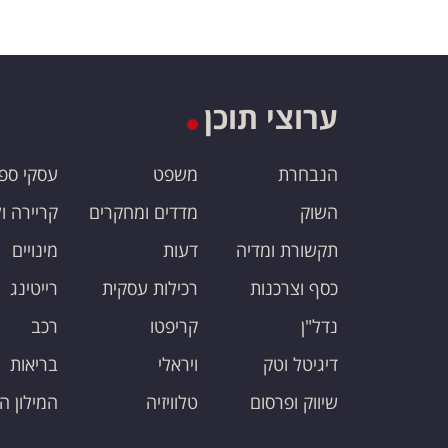
ערוצי תוכן
הנבחרת
משפט
עסקי ספ
השוק
מדדים ומחקרים
קריירה ו
תקשורת ומדיה
דעות
מינויים
כסף וצרכנות
רכילות עסקית
רייטינג
נדל"ן
קריפטו
רכב
דיגיטל וטק
ויראלי
בריאות
שיווק ופרסום
טלוויזיה
המילון ה