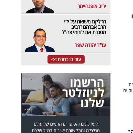
יריב אופנהיימר
הדלקת משואה על ידי
הרב אברהם זרביב
מסכנת את לוחמי צה"ל
עו"ד יהודה שפר
עוד בנבחרת >>
אור הצלחת
 בעניין וקיים
העידכונים והסיפורים החמים של עולם
הכלכלה והתקשורת ישירות במייל שלכם
"