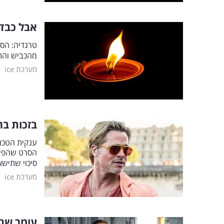
אבל כבד 
טרגדיה: הספ
מהכביש והתה
|
מערכת ice
בזכות בר
סיכוי שתישאר 
|
מערכת ice
עומר שם 