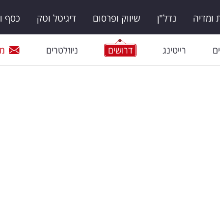
ומדיה
נדל"ן
שיווק ופרסום
דיגיטל וטק
כסף ו
ם
רייטינג
דרושים
ניוזלטרים
מי