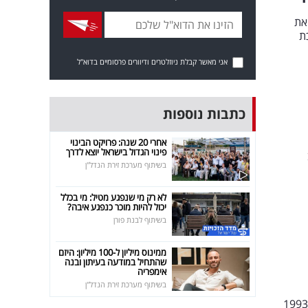
את
ת
אני מאשר קבלת ניוזלטרים ודיוורים פרסומיים בדוא"ל
כתבות נוספות
אחרי 20 שנה: פרויקט הבינוי
פינוי הגדול בישראל יוצא לדרך
בשיתוף מערכת זירת הנדל"ן
לא רק מי שנפגע מטיל: מי בכלל
יכול להיות מוכר כנפגע איבה?
בשיתוף לבנת פורן
ממינוס מיליון ל-100 מיליון: היזם
שהתחיל במודעה בעיתון ובנה
אימפריה
בשיתוף מערכת זירת הנדל"ן
המעוטרים בתולדות המשחק, עם שתי זכיות בסדרת העולם - ב-1989 עם אוקלנד וב-1993