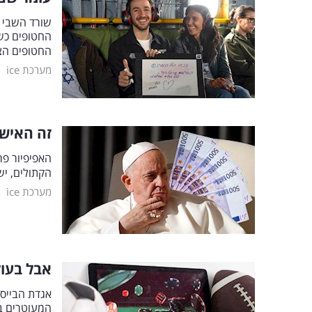
שורד השבי ע
החטופים כשע
החטופים ה
|
מערכת ice
זה האיש 
הקתולים, יש
|
מערכת ice
אבל בעולם
אגדת הבייסב