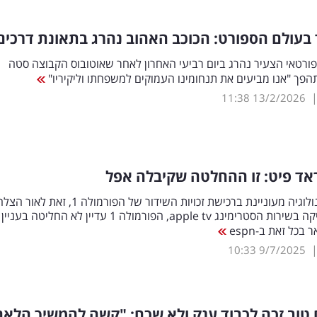
בעולם הספורט: הכוכב האהוב נהרג בתאונת דרכים
ורטאי הצעיר נהרג ביום רביעי האחרון לאחר שאוטובוס הקבוצה סטה
פך "אנו מביעים את תנחומינו העמוקים למשפחתו וליקיריו"
11:38
13/2/2026
אד פיט: זו ההחלטה שקיבלה אפל
ענקית הטכנולוגיה מעוניינת ברכישת זכויות השידור של הפורמולה 1, זאת ל
הסרט שהפיקה בשירות הסטרימינג apple tv, הפורמולה 1 עדיין לא החליטה
בכל זאת ב-espn
10:33
9/7/2025
טוב זכה לכבוד ענק ולא שכח: "קשה להמשיך הלאה