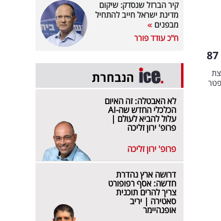
קיר הברזל שנסדק: שיקום
מדינת ישראל חייב להתחיל
מבפנים
ח"כ עודד פורר
צת
הנבחרת
פטר
לא האבטלה: זה האיום
הכלכלי החדש שה-AI
עלול להביא לעולם |
פרופ' ירון זליכה
פרופ' ירון זליכה
דרושה ארץ נהדרת
חדשה: אסף רפופורט
צריך להרים תוכנית
סאטירה | יריב
אופנהיימר