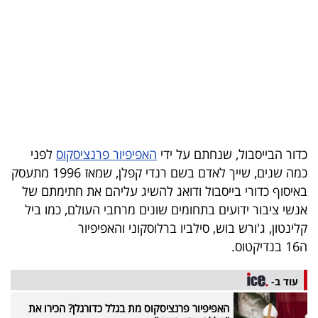
בריאות
תרבות
ופנאי
תיירות
TOP-
כדור הבייסבול, שנחתם על ידי
האפיפיור פרנציסקוס
לפני
5
כמה שנים, שייך לאדם בשם רנדי קפלן, שמאז 1996 מתעסק
באיסוף כדורי בייסבול ודואג להשיג עליהם את חתימתם של
המילון
אנשי ציבור ידועים בתחומים שונים מרחבי העולם, כמו ביל
הכלכלי
קלינטון, ג'ורש בוש, סילביו ברלוסקוני והאפיפיור
ה16 בנדיקטוס.
פודקאסט
עוד ב-
40
האפיפיור פרנציסקוס מת בגלל כדורגלן? הכירו את
UNDER