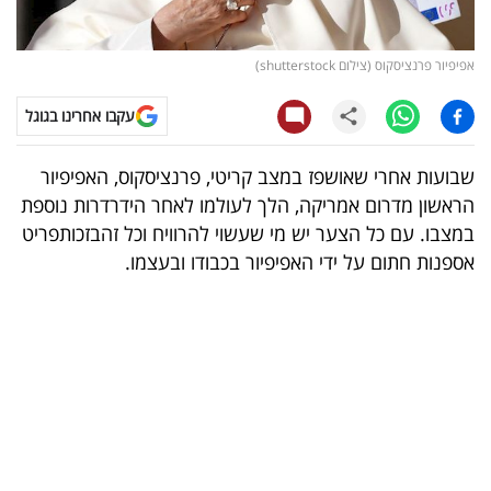
קריפטו
אפיפיור פרנציסקוס (צילום shutterstock)
ויראלי
עקבו אחרינו בגוגל
טלוויזיה
שבועות אחרי שאושפז במצב קריטי, פרנציסקוס, האפיפיור
עסקי
הראשון מדרום אמריקה, הלך לעולמו לאחר הידרדרות נוספת
ספורט
במצבו. עם כל הצער יש מי שעשוי להרוויח וכל זהבזכותפריט
אספנות חתום על ידי האפיפיור בכבודו ובעצמו.
קריירה
ולימודים
מינויים
רייטינג
רכב