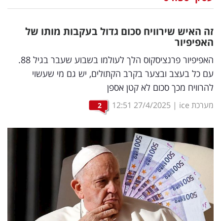
נדל"ן
זה האיש שירוויח סכום גדול בעקבות מותו של
דיגיטל
האפיפיור
וטק
האפיפיור פרנציסקוס הלך לעולמו בשבוע שעבר בגיל 88.
עם כל בעצב ובצער בקרב הקתולים, יש גם מי שעשוי
שיווק
להרוויח מכך סכום לא קטן אספן
ופרסום
מערכת ice
|
27/4/2025
12:51
2
משפט
מדדים
ומחקרים
דעות
רכילות
עסקית