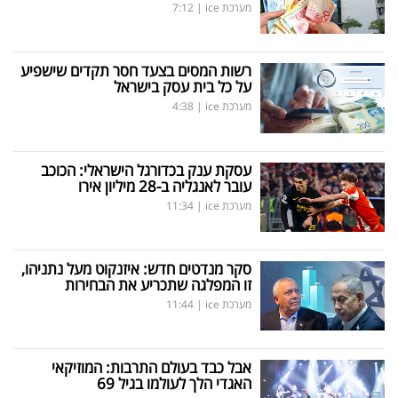
מערכת ice
|
7:12
רשות המסים בצעד חסר תקדים שישפיע
על כל בית עסק בישראל
מערכת ice
|
4:38
עסקת ענק בכדורגל הישראלי: הכוכב
עובר לאנגליה ב-28 מיליון אירו
מערכת ice
|
11:34
סקר מנדטים חדש: איזנקוט מעל נתניהו,
זו המפלגה שתכריע את הבחירות
מערכת ice
|
11:44
אבל כבד בעולם התרבות: המוזיקאי
האגדי הלך לעולמו בגיל 69