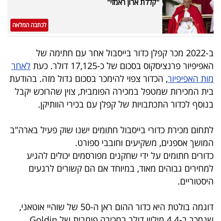
"קללת ארון ראמזי"
40
לכתבה המלאה
שיתופי
ב-2022 מכר קפלן כדור בייסבול אחר עם חתימה של
פעולה
האפיפיור פרנציסקוס בסכום של כ-17,125 דולר. כעת
לאחר
מות האפיפיור
, הכדור צפוי להימכר בסכום גדול מזה. בהודעת
בית המכירות שמטפל במכירה הפומבית, צוין שהרוכש יקבל
בנוסף לכדור התכתבויות של קפלן עם בכירי הוותיקן.
דרושים
לתחום מכירת כדורי בייסבול חתומים ישנו שוק פעיל בארה"ב
ניוזלטרים
המושך אספנים, משקיעים וחובבי ספורט.
כדורים חתומים על ידי שחקנים מפורסמים יכולים להגיע
למחירים גבוהים מאוד, במיוחד אם הם קשורים לרגעים
מייל
היסטוריים.
אדום
דוגמה בולטת היא כדור ההום ראן ה-50 של שוהיי אוטאני,
שנמכר ב-4.4 מיליון דולר במכירה פומבית של Goldin