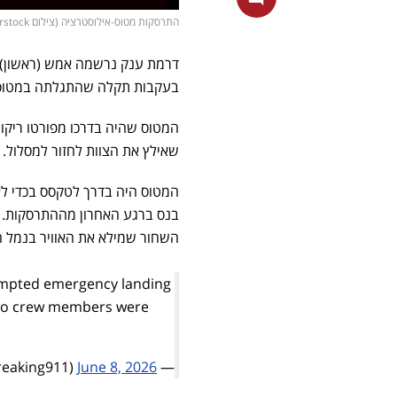
התרסקות מטוס-אילוסטרציה (צילום shutterstock)
בעקבות תקלה שהתגלתה במטוס. ה
המטוס שהיה בדרכו מפורטו ריק
שאילץ את הצוות לחזור למסלול
המטוס היה בדרך לטקסס בכדי לאס
בנס ברגע האחרון מההתרסקות. כו
השחור שמילא את האוויר בנמל ה
tempted emergency landing
 Two crew members were
June 8, 2026
— Breaking911 (@Breaking911)