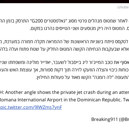
דרמת ענק נרשמה אמש (ראשון) לאחר שמטוס מנהלים פרטי מסוג "גאלפסטרים 
מטוס היה ריק מנוסעים ושני הטייסים נהרגו במקום.
ו לטקסס פיתח בשניות הראשונות של ההמראה תקלה חמורה במערכת, מ
. אלא שבעקבות הנחיתה הקשה המטוס החליק על שטח פתוח ועלה בלה
וף את כוכב המייג'ור ליג בייסבול לשעבר, יאדייר מולינה ומשפחתו שניצ
חות כיבוי והצלה הוזעקו לזירה תוך דקות ספורות, אך עוצמת האש והעש
תעופה "לה רומנה" הקשו מאוד על פעולות החילוץ.
: Another angle shows the private jet crash during an at
 Romana International Airport in the Dominican Republic.
.
pic.twitter.com/9lWZms7ynF