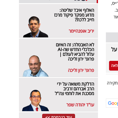
יס,
.
האלוף איבד שליטה:
מדוע מפקד פיקוד מרכז
וד
חייב ללכת?
יריב אופנהיימר
לא האבטלה: זה האיום
ט על
הכלכלי החדש שה-AI
עלול להביא לעולם |
פרופ' ירון זליכה
לאה
פרופ' ירון זליכה
חקירה
הדלקת משואה על ידי
הרב אברהם זרביב
מסכנת את לוחמי צה"ל
עו"ד יהודה שפר
עוד בנבחרת >>