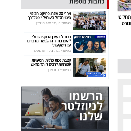
כתבות נוספות
אחרי 20 שנה: פרויקט הבינוי
חליפי
פינוי הגדול בישראל יוצא לדרך
גורט
בשיתוף מערכת זירת הנדל"ן
כדורגל בעידן הכסף הגדול:
"היום בחדר ההלבשה מדברים
על השקעות"
בשיתוף מגדל ביטוח ופיננסים
קצבת נכות כללית: הטעויות
שגורמות לרבים לוותר מראש
בשיתוף לבנת פורן