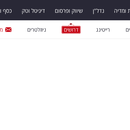
ומדיה
נדל"ן
שיווק ופרסום
דיגיטל וטק
כסף ו
ם
רייטינג
דרושים
ניוזלטרים
מי