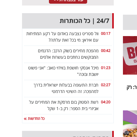
24/7 | כל הכותרות
וול סטריט נצבעה באדום על רקע המתיחות
00:17
עם איראן: מי בכל זאת עלתה?
מהפכת מחירים בשוק הרכב: הדגמים
00:42
המבוקשים נחתכים בעשרות אלפים
מיכל אנסקי חושפת בווידוי כואב: "אני פשוט
01:23
יושבת ובוכה"
חברת התעופה בבעלות ישראלית בדרך
02:27
: רק
למהפכה: זה השינוי הדרמטי
רשת הסטוק בום מרסקת את המחירים על
04:20
אביזרי בית הספר: רק ב-1 שקל
כל החדשות