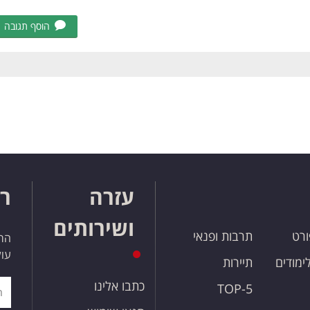
הוסף תגובה
עזרה
רו
ושירותים
ורט
תרבות ופנאי
הרש
עול
לימודים
תיירות
כתבו אלינו
TOP-5