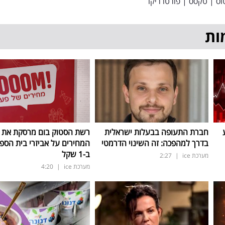
וס
|
טקסס
|
פורטו ריקו
ות
חברת התעופה בבעלות ישראלית
רשת הסטוק בום מרסקת את
בדרך למהפכה: זה השינוי הדרמטי
המחירים על אביזרי בית הספר
ב-1 שקל
מערכת ice
|
2:27
מערכת ice
|
4:20