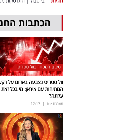
תגיות
בייסבול
|
התרסקות מט
הכתבות החמ
סיכום המסחר בוול סטריט
וול סטריט נצבעה באדום על רקע
המתיחות עם איראן: מי בכל זאת
עלתה?
מערכת ice
|
12:17