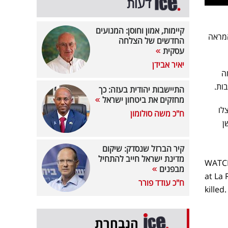
דעות
קיימות, אמון וחוסן: המנועים
G200" התרסק בזמן ההמראה
החדשים של הצלחה
עסקית
יאיר אבידן
ה
בות.
התיישבות יהודית בעזה: כך
מחזקים את ביטחון ישראל
לו
ח"כ משה סולומון
ן
קיר הברזל שנסדק: שיקום
מדינת ישראל חייב להתחיל
WATCH
מבפנים
at La
ח"כ עודד פורר
killed
הנבחרת