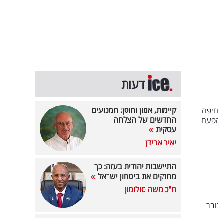
דעות
קיימות, אמון וחוסן: המנועים
בר עיריית חיפה
החדשים של הצלחה
הפעם
עסקית
יאיר אבידן
התיישבות יהודית בעזה: כך
מחזקים את ביטחון ישראל
ח"כ משה סולומון
ן Team8 ובהשתתפות TLV Partners. מדובר