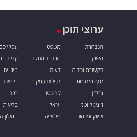
ערוצי תוכן
הנבחרת
משפט
עסקי ספ
השוק
מדדים ומחקרים
קריירה ו
תקשורת ומדיה
דעות
מינויים
כסף וצרכנות
רכילות עסקית
רייטינג
נדל"ן
קריפטו
רכב
דיגיטל וטק
ויראלי
בריאות
שיווק ופרסום
טלוויזיה
המילון ה