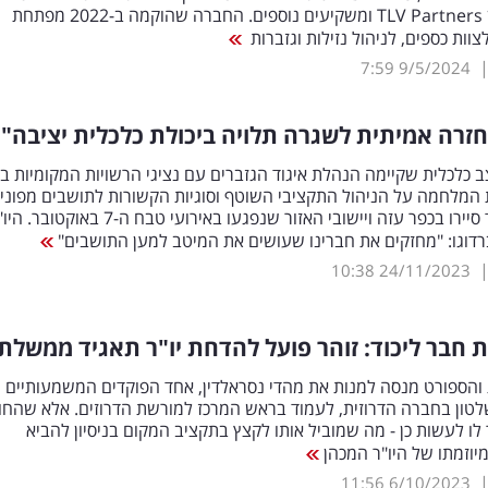
בהובלת קרן TLV Partners ומשקיעים נוספים. החברה שהוקמה ב-2022 מפתחת
וות כספים, לניהול נזילות וגזברות
7:59
9/5/2024
זרה אמיתית לשגרה תלויה ביכולת כלכלית יציבה"
כלכלית שקיימה הנהלת איגוד הגזברים עם נציגי הרשויות המקומיות בד
המלחמה על הניהול התקציבי השוטף וסוגיות הקשורות לתושבים מפונים
חברי האיגוד סיירו בכפר עזה ויישובי האזור שנפגעו באירועי טבח ה-7 באוקטוב
רדוגו: "מחזקים את חברינו שעושים את המיטב למען התושבים"
10:38
24/11/2023
ת חבר ליכוד: זוהר פועל להדחת יו"ר תאגיד ממשלתי
והספורט מנסה למנות את מהדי נסראלדין, אחד הפוקדים המשמעותיים
טון בחברה הדרוזית, לעמוד בראש המרכז למורשת הדרוזים. אלא שהחו
לו לעשות כן - מה שמוביל אותו לקצץ בתקציב המקום בניסיון להביא
וזמתו של היו"ר המכהן
11:56
6/10/2023