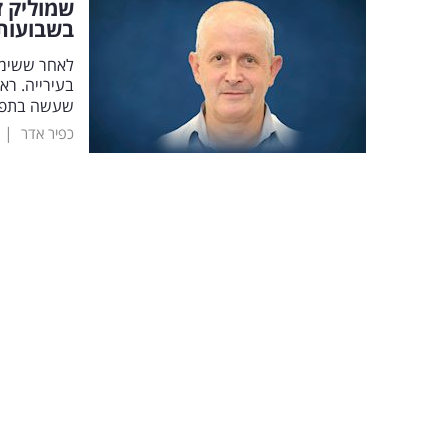
שמוליק ז
בשבועות
בעירייה. רא
שעשה בתפקי
|
כפיר אדר