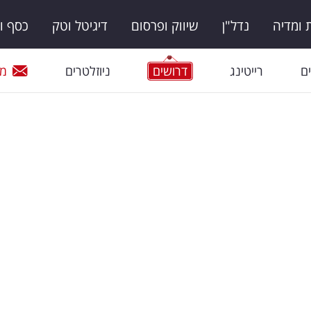
ומדיה
נדל"ן
שיווק ופרסום
דיגיטל וטק
כסף ו
ם
רייטינג
דרושים
ניוזלטרים
מי