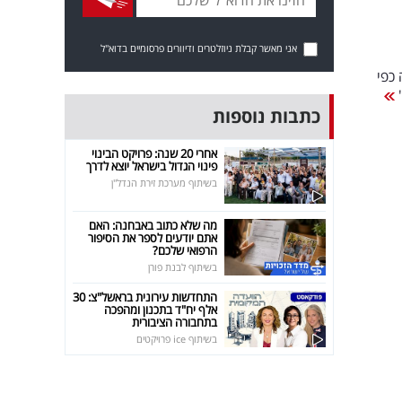
אני מאשר קבלת ניוזלטרים ודיוורים פרסומיים בדוא"ל
כפי
'
כתבות נוספות
אחרי 20 שנה: פרויקט הבינוי
פינוי הגדול בישראל יוצא לדרך
בשיתוף מערכת זירת הנדל"ן
מה שלא כתוב באבחנה: האם
אתם יודעים לספר את הסיפור
הרפואי שלכם?
בשיתוף לבנת פורן
התחדשות עירונית בראשל"צ: 30
אלף יח"ד בתכנון ומהפכה
בתחבורה הציבורית
בשיתוף ice פרויקטים