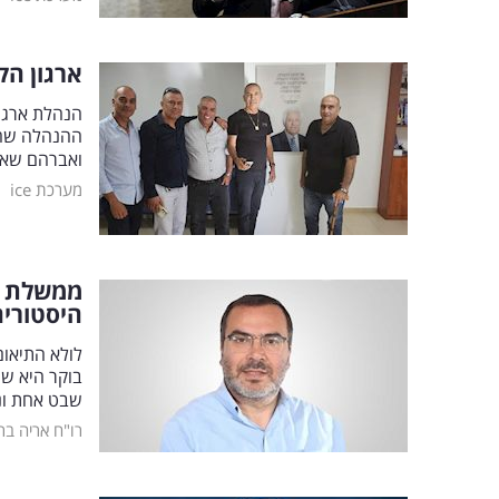
ארגון הק
הנהלת ארגון
ההנהלה שהת
ואברהם שאמ
|
מערכת ice
ממשלת י
היסטוריה
לולא התיאום
בוקר היא שה
שבט אחת ונכ
רו"ח אריה ברד