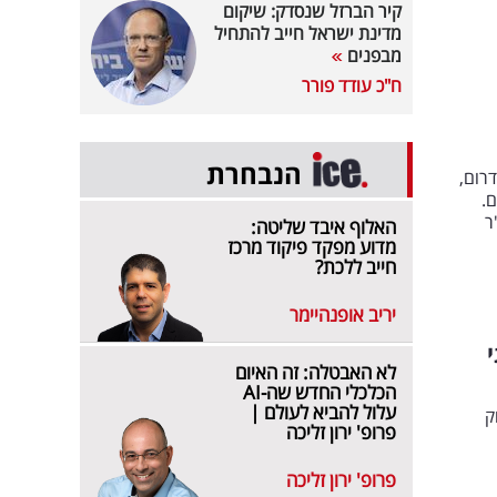
קיר הברזל שנסדק: שיקום
מדינת ישראל חייב להתחיל
מבפנים
ח"כ עודד פורר
הנבחרת
רום,
.
ר. היו"ר
האלוף איבד שליטה:
מדוע מפקד פיקוד מרכז
חייב ללכת?
יריב אופנהיימר
לא האבטלה: זה האיום
הכלכלי החדש שה-AI
עלול להביא לעולם |
ק
פרופ' ירון זליכה
פרופ' ירון זליכה