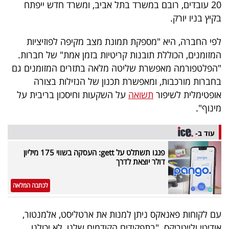
20 עובדים, רובם במשרד בתל אביב, ומשרד חדש ייפתח
40
בקיץ בניו יורק.
לפי החברה, היא "מספקת תמונת מצב מקיפה לפוזיציות
שיתופי
המזומנים, הכוללת תובנות קריטיות בזמן אמת" של חברות.
פעולה
"הפלטפורמה מאפשרת שליטה מלאה בתזרים המזומנים גם
בחברות מורכבות, ומאפשרת תכנון של הנזילות בצורה
אופטימלית לשיפור
תשואה
על השקעות וחיסכון בריבית על
מינוף".
דרושים
עוד ב-
ניוזלטרים
פנגו תשתלט על gett: העסקה בשווי 175 מיליון
דולר יוצאת לדרך
מייל
לכתבה המלאה
אדום
עם לקוחות פאנאקס ניתן למנות את ארטליסט, אלמנטור,
אודיטי ולייטריקס. "בתפקידים הקודמים שלנו, לא יכולנו