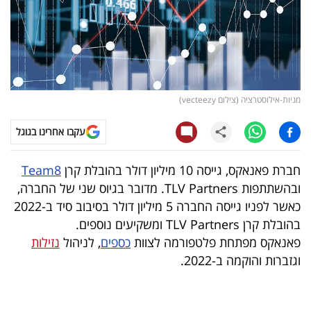
קריפטו
ויראלי
טלוויזיה
מניות-אילוסטרציה (צילום vecteezy)
עסקי
עקבו אחרינו בגוגל
ספורט
חברת פאנאקס, גייסה 10 מיליון דולר בהובלת קרן
Team8
קריירה
ובהשתתפות TLV Partners. מדובר בגיוס שני של החברה,
ולימודים
כאשר לפניו גייסה החברה 5 מיליון דולר בסיבוב סיד ב-2022
בהובלת קרן TLV Partners ומשקיעים נוספים.
מינויים
פאנאקס מפתחת פלטפורמה לצוות
כספים
, לניהול
נזילות
וגזברות והוקמה ב-2022.
רייטינג
רכב