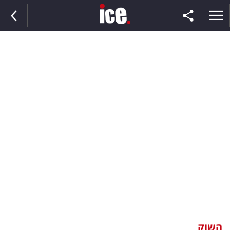
ראשי
הנבחרת
השוק
תקשורת
ומדיה
כסף
וצרכנות
השוק