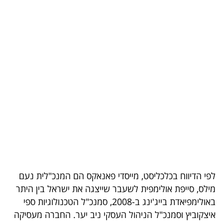
בריאות
תרבות
ופנאי
תיירות
TOP-
5
המילון
הכלכלי
לפי הדיווח בכלכליסט, מייסדי פאנאקס הם המנכ"לית נעם
פודקאסט
מילס, סייפת אולימפית לשעבר שייצגה את ישראל בין היתר
40
באולימפיאדת בייג'ינג ב-2008, סמנכ"ל הטכנולוגיות ספי
איצקוביץ וסמנכ"ל הניהול העסקי ניב יער. החברה מעסיקה
UNDER