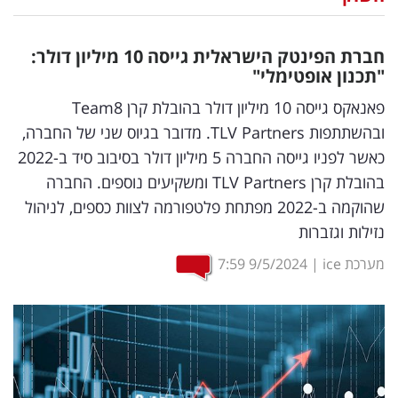
נדל"ן
חברת הפינטק הישראלית גייסה 10 מיליון דולר:
דיגיטל
"תכנון אופטימלי"
וטק
פאנאקס גייסה 10 מיליון דולר בהובלת קרן Team8
ובהשתתפות TLV Partners. מדובר בגיוס שני של החברה,
שיווק
כאשר לפניו גייסה החברה 5 מיליון דולר בסיבוב סיד ב-2022
ופרסום
בהובלת קרן TLV Partners ומשקיעים נוספים. החברה
שהוקמה ב-2022 מפתחת פלטפורמה לצוות כספים, לניהול
משפט
נזילות וגזברות
מדדים
מערכת ice
|
9/5/2024
7:59
ומחקרים
דעות
רכילות
עסקית