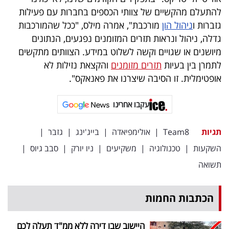
פרסמו
להתעלם מהקשיים של צוותי הכספים בחברות עם פעילות
באייס
גזברות ו
ניהול הון
מורכבת", אמרה מילס, "ככל שהמורכבות
גדלה, ניהול ונראות תזרים המזומנים נפגעים, הנתונים
עקבו
מיושנים או שגויים וקשה לשלוט במידע. הצוותים מתקשים
אחרינו:
לתמרן בין בעיות
תזרים מזומנים
והקצאת נזילות לא
אופטימלית. זו הסיבה שיצרנו את פאנאקס".
עקבו אחרינו
תגיות
Team8
|
אולימפיאדה
|
בייג'ינג
|
גזבר
|
השקעות
|
טכנולוגיה
|
משקיעים
|
ניו יורק
|
סבב גיוס
|
תשואה
הכתבות החמות
היישוב שבו דירה ללא ממ"ד תעלה לכם