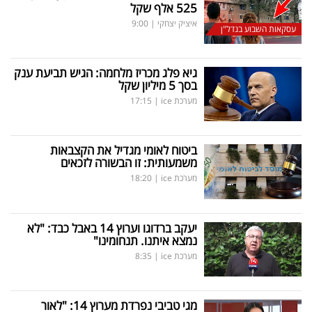
525 אלף שקל
איציק יצחקי
|
9:00
עסקאות השבוע בנדל"ן
גיא פלג מכריז מלחמה: הגיש תביעת ענק
בסך 5 מיליון שקל
מערכת ice
|
17:15
ביטוח לאומי מגדיל את הקצבאות
משמעותית: זו הבשורה לזכאים
מערכת ice
|
18:20
יעקב ברדוגו וערוץ 14 באבל כבד: "לא
נמצא איתנו. תנחומינו"
מערכת ice
|
8:35
מגי טביבי נפרדת מערוץ 14: "לאור