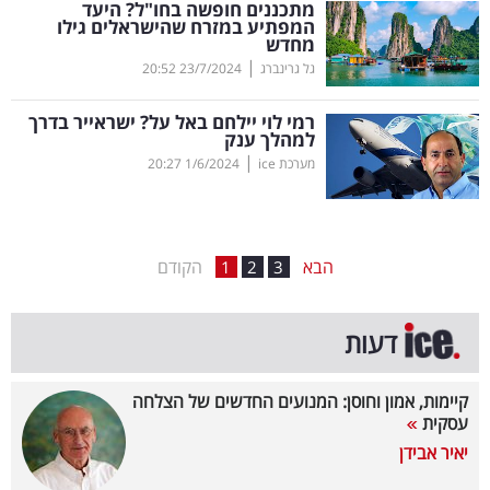
מתכננים חופשה בחו"ל? היעד
המפתיע במזרח שהישראלים גילו
בריאות
מחדש
|
גל גרינברג
23/7/2024
20:52
תרבות
ופנאי
רמי לוי יילחם באל על? ישראייר בדרך
למהלך ענק
|
מערכת ice
1/6/2024
20:27
תיירות
TOP-
5
הבא
הקודם
1
2
3
המילון
דעות
הכלכלי
פודקאסט
קיימות, אמון וחוסן: המנועים החדשים של הצלחה
עסקית
40
יאיר אבידן
UNDER