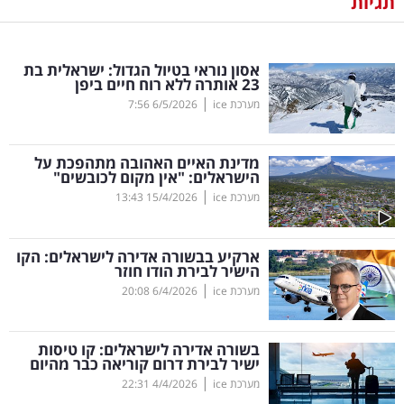
תגיות
נדל"ן
אסון נוראי בטיול הגדול: ישראלית בת
דיגיטל
23 אותרה ללא רוח חיים ביפן
וטק
|
מערכת ice
6/5/2026
7:56
שיווק
מדינת האיים האהובה מתהפכת על
ופרסום
הישראלים: "אין מקום לכובשים"
|
מערכת ice
15/4/2026
13:43
משפט
ארקיע בבשורה אדירה לישראלים: הקו
מדדים
הישיר לבירת הודו חוזר
ומחקרים
|
מערכת ice
6/4/2026
20:08
דעות
בשורה אדירה לישראלים: קו טיסות
ישיר לבירת דרום קוריאה כבר מהיום
רכילות
|
מערכת ice
4/4/2026
22:31
עסקית