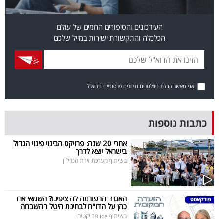
פרסמו
באייס
העידכונים והסיפורים החמים של עולם
הכלכלה והתקשורת ישירות במייל שלכם
עקבו
אחרינו:
אני מאשר קבלת ניוזלטרים ודיוורים פרסומיים בדוא"ל
כתבות נוספות
אחרי 20 שנה: פרויקט הבינוי פינוי הגדול
בישראל יוצא לדרך
בשיתוף מערכת זירת הנדל"ן
האם זו הרפורמה לה ציפינו? השמאי ארז
כהן על הדו"ח לבחינת היטל ההשבחה
בשיתוף ice פרויקטים