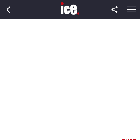
ראשי
הנבחרת
השוק
תקשורת
ומדיה
כסף
וצרכנות