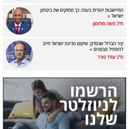
40
התיישבות יהודית בעזה: כך מחזקים את ביטחון
ישראל
ח"כ משה סולומון
שיתופי
פעולה
קיר הברזל שנסדק: שיקום מדינת ישראל חייב
להתחיל מבפנים
ח"כ עודד פורר
דרושים
ניוזלטרים
מייל
אדום