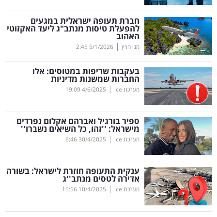
קריפטו
חברת תעופה ישראלית במגעים
להפעלת טיסות מנתב"ג ליעד האקזוטי
האהוב
ויראלי
|
מני הרץ
5/1/2026
2:45
טלוויזיה
בעקבות שריפות במטוסים: אלו
החברות שמשנות מדיניות
עסקי
|
מערכת ice
4/6/2025
19:09
ספורט
ספיר בורגיל ואברהם אקלום נפרדים
קריירה
מישראל: ''זהו, כל השיאים נשברו''
|
ולימודים
מערכת ice
30/4/2025
6:46
מינויים
ענקית התעופה חוזרת לישראל: בשורה
אדירה לטסים מנתב''ג
רייטינג
|
מערכת ice
10/4/2025
15:56
רכב