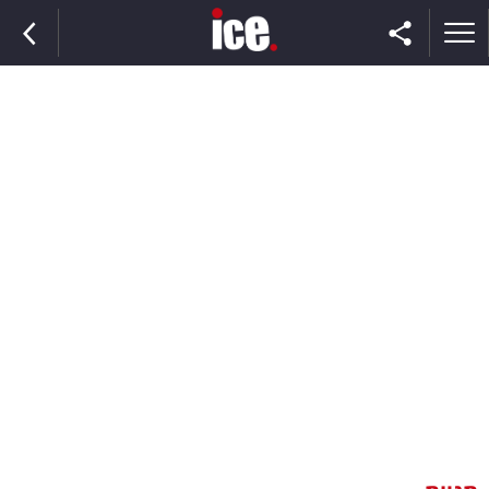
ראשי
הנבחרת
השוק
תקשורת
ומדיה
כסף
וצרכנות