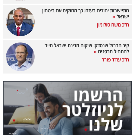
40
התיישבות יהודית בעזה: כך מחזקים את ביטחון
ישראל
ח"כ משה סולומון
שיתופי
פעולה
קיר הברזל שנסדק: שיקום מדינת ישראל חייב
להתחיל מבפנים
ח"כ עודד פורר
דרושים
ניוזלטרים
מייל
אדום