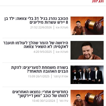
תגיות
נדל"ן
הכוכב נהרג בגיל 31 בלי צוואה: ילד בן
דיגיטל
8 יירש עשרות מיליונים
וטק
|
מערכת ice
22/6/2026
21:52
שיווק
הירושה של הזמר שהלך לעולמו תועבר
ופרסום
לאקסית: לא השאיר צוואה
|
מערכת ice
9/5/2025
4:20
משפט
בשורה משמחת למעריצים: להקת
מדדים
הבנים האהובה תתאחד?
ומחקרים
|
אפרת קרסנר
26/1/2025
15:09
דעות
כחודשיים אחרי: נמצאו האחראים
למותו של כוכב "וואן דיירקשן"
רכילות
|
עידו מור
30/12/2024
10:40
עסקית