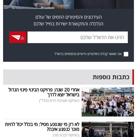
פרסמו
באייס
העידכונים והסיפורים החמים של עולם
הכלכלה והתקשורת ישירות במייל שלכם
עקבו
אחרינו:
אני מאשר קבלת ניוזלטרים ודיוורים פרסומיים בדוא"ל
כתבות נוספות
אחרי 20 שנה: פרויקט הבינוי פינוי הגדול
בישראל יוצא לדרך
בשיתוף מערכת זירת הנדל"ן
לא רק מי שנפגע מטיל: מי בכלל יכול להיות
מוכר כנפגע איבה?
בשיתוף לבנת פורן