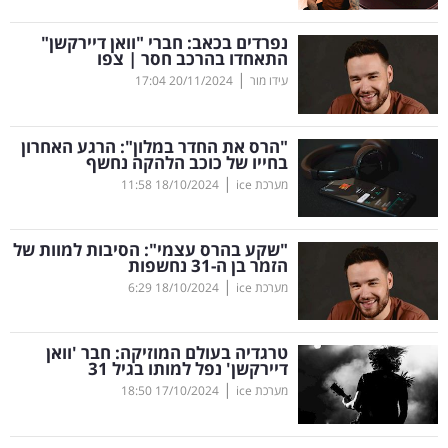
קריפטו
נפרדים בכאב: חברי "וואן דיירקשן"
התאחדו בהרכב חסר | צפו
|
עידו מור
20/11/2024
17:04
ויראלי
טלוויזיה
"הרס את החדר במלון": הרגע האחרון
בחייו של כוכב הלהקה נחשף
עסקי
|
מערכת ice
18/10/2024
11:58
ספורט
"שקע בהרס עצמי": הסיבות למוות של
קריירה
הזמר בן ה-31 נחשפות
|
ולימודים
מערכת ice
18/10/2024
6:29
מינויים
טרגדיה בעולם המוזיקה: חבר 'וואן
דיירקשן' נפל למותו בגיל 31
רייטינג
|
מערכת ice
17/10/2024
18:50
רכב