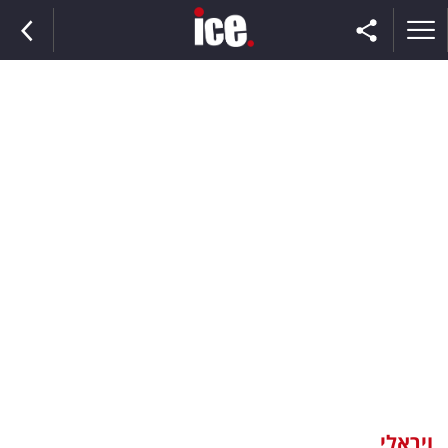
ראשי
הנבחרת
השוק
תקשורת
ומדיה
כסף
וצרכנות
ויראלי