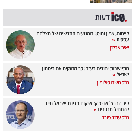
קריפטו
דעות
ויראלי
קיימות, אמון וחוסן: המנועים החדשים של הצלחה
עסקית
טלוויזיה
יאיר אבידן
עסקי
ספורט
התיישבות יהודית בעזה: כך מחזקים את ביטחון
ישראל
קריירה
ח"כ משה סולומון
ולימודים
מינויים
קיר הברזל שנסדק: שיקום מדינת ישראל חייב
להתחיל מבפנים
רייטינג
ח"כ עודד פורר
רכב