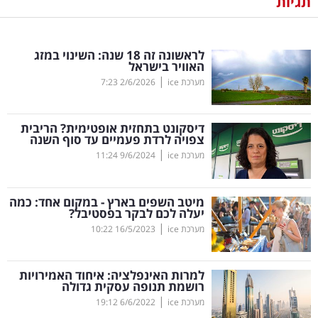
תגיות
נדל"ן
לראשונה זה 18 שנה: השינוי במזג
דיגיטל
האוויר בישראל
וטק
|
מערכת ice
2/6/2026
7:23
שיווק
דיסקונט בתחזית אופטימית? הריבית
ופרסום
צפויה לרדת פעמיים עד סוף השנה
|
מערכת ice
9/6/2024
11:24
משפט
מיטב השפים בארץ - במקום אחד: כמה
מדדים
יעלה לכם לבקר בפסטיבל?
ומחקרים
|
מערכת ice
16/5/2023
10:22
דעות
למרות האינפלציה: איחוד האמירויות
רושמת תנופה עסקית גדולה
רכילות
|
מערכת ice
6/6/2022
19:12
עסקית