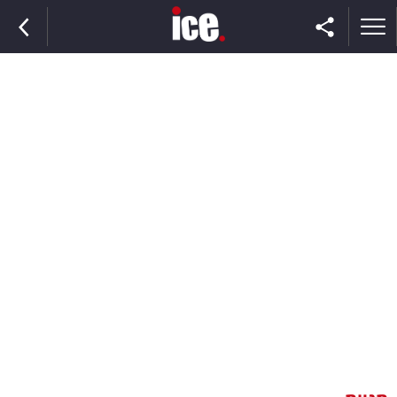
ראשי
הנבחרת
השוק
תקשורת
ומדיה
כסף
וצרכנות