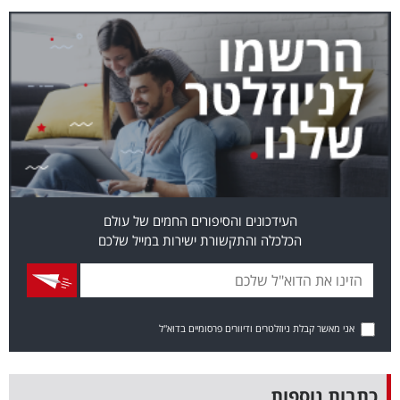
בריאות
תרבות
ופנאי
תיירות
TOP-
5
העידכונים והסיפורים החמים של עולם
הכלכלה והתקשורת ישירות במייל שלכם
המילון
הכלכלי
פודקאסט
אני מאשר קבלת ניוזלטרים ודיוורים פרסומיים בדוא"ל
40
UNDER
כתבות נוספות