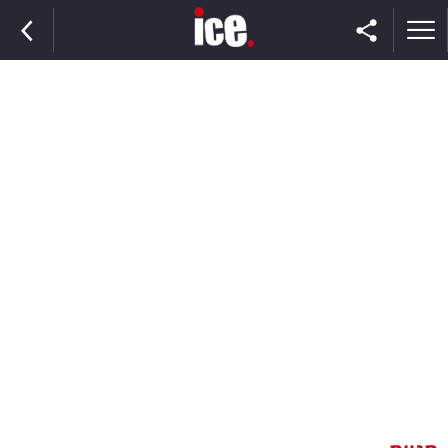
ראשי
הנבחרת
השוק
תקשורת
ומדיה
כסף
וצרכנות