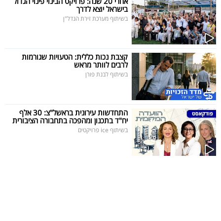
אחרי 20 שנה: פרויקט הבינוי פינוי הגדול
פרסמו
בישראל יוצא לדרך
באייס
בשיתוף מערכת זירת הנדל"ן
עקבו
קצבת נכות כללית: הטעויות שגורמות
אחרינו:
לרבים לוותר מראש
בשיתוף לבנת פורן
התחדשות עירונית בראשל"צ: 30 אלף
יח"ד בתכנון ומהפכה בתחבורה הציבורית
בשיתוף ice פרויקטים