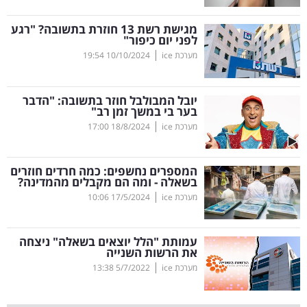
קריפטו
מגישת רשת 13 חוזרת בתשובה? "רגע
לפני יום כיפור"
|
מערכת ice
10/10/2024
19:54
ויראלי
טלוויזיה
יובל המבולבל חוזר בתשובה: "הדבר
בער בי במשך זמן רב"
עסקי
|
מערכת ice
18/8/2024
17:00
ספורט
המספרים נחשפים: כמה חרדים חוזרים
קריירה
בשאלה - ומה הם מקבלים מהמדינה?
|
ולימודים
מערכת ice
17/5/2024
10:06
מינויים
עמותת "הלל יוצאים בשאלה" ניצחה
את הרשות השנייה
רייטינג
|
מערכת ice
5/7/2022
13:38
רכב