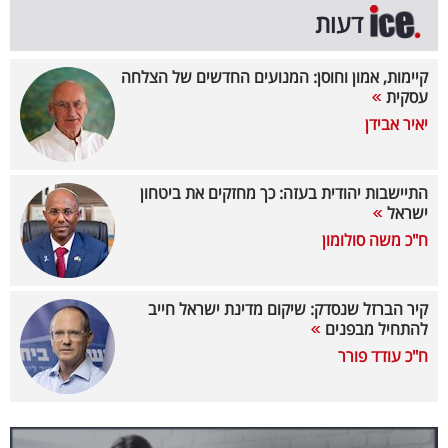
דעות
בריאות
תרבות
קיימות, אמון וחוסן: המנועים החדשים של הצלחה
עסקית
ופנאי
יאיר אבידן
תיירות
התיישבות יהודית בעזה: כך מחזקים את ביטחון
TOP-
ישראל
5
ח"כ משה סולומון
המילון
קיר הברזל שנסדק: שיקום מדינת ישראל חייב
הכלכלי
להתחיל מבפנים
ח"כ עודד פורר
פודקאסט
40
UNDER