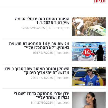
תגיות
נדל"ן
הפטור מהמס הזה יבוטל: זה מה
דיגיטל
שיקרה ב-1.1.2026
וטק
|
מדור קריירה - ICE
22/10/2025
12:56
שיווק
מגישת ערוץ 14 המתפטרת חושפת
ופרסום
באומץ: "לא הסתכלו עליי"
|
מערכת ice
6/7/2025
16:17
משפט
השחקן והזמר האהוב שחר טבוך בווידוי
מדדים
מרגש: "הייתי צריך חיבוק"
ומחקרים
|
מערכת ice
14/4/2025
20:35
דעות
ירדן אדרי מתחזקת בדת? "שם לי
גבולות ושומר עליי"
רכילות
|
מערכת ice
27/10/2024
8:11
עסקית