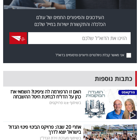
פרסמו
באייס
העידכונים והסיפורים החמים של עולם
הכלכלה והתקשורת ישירות במייל שלכם
עקבו
אחרינו:
אני מאשר קבלת ניוזלטרים ודיוורים פרסומיים בדוא"ל
כתבות נוספות
האם זו הרפורמה לה ציפינו? השמאי ארז
כהן על הדו"ח לבחינת היטל ההשבחה
בשיתוף ice פרויקטים
אחרי 20 שנה: פרויקט הבינוי פינוי הגדול
בישראל יוצא לדרך
בשיתוף מערכת זירת הנדל"ן