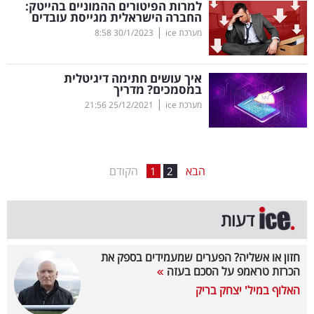
למרות הפיטורים ההמוניים בהייטק:
החברה הישראלית מגייסת עובדים
בריאות
|
מערכת ice
30/1/2023
8:58
תרבות
ופנאי
איך עושים חתימה דיגיטלית
במסמכים? מדריך
|
מערכת ice
25/12/2021
21:56
תיירות
TOP-
5
הבא
הקודם
1
2
המילון
דעות
הכלכלי
פודקאסט
חזון או אשליה? הפערים שמעמידים בספק את
הכרזת טראמפ על הסכם בעזה
40
האלוף במיל' יצחק בריק
UNDER