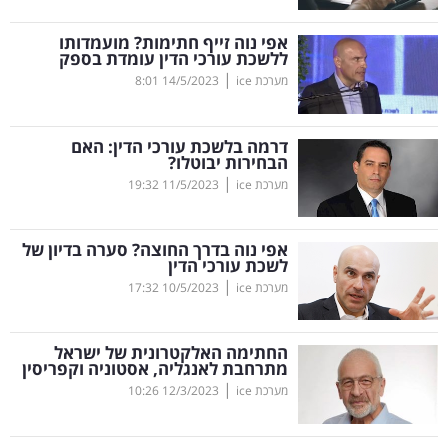
קריפטו
אפי נוה זייף חתימות? מועמדותו
ללשכת עורכי הדין עומדת בספק
|
מערכת ice
14/5/2023
8:01
ויראלי
טלוויזיה
דרמה בלשכת עורכי הדין: האם
הבחירות יבוטלו?
עסקי
|
מערכת ice
11/5/2023
19:32
ספורט
אפי נוה בדרך החוצה? סערה בדיון של
קריירה
לשכת עורכי הדין
|
ולימודים
מערכת ice
10/5/2023
17:32
מינויים
החתימה האלקטרונית של ישראל
מתרחבת לאנגליה, אסטוניה וקפריסין
רייטינג
|
מערכת ice
12/3/2023
10:26
רכב