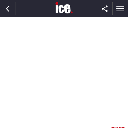
ראשי
הנבחרת
השוק
תקשורת
ומדיה
כסף
וצרכנות