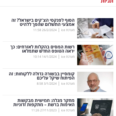
תגיות
נדל"ן
הסוף לפנקסי הצ'קים בישראל? זה
דיגיטל
אמצעי התשלום שהפך ללהיט
וטק
|
מערכת ice
26/2/2024
11:58
שיווק
רשות המסים בהקלות לאזרחים: כך
ופרסום
יראה הטופס החדש שתמלאו
|
מערכת ice
14/1/2024
10:14
משפט
קומסיין בבשורה גדולה ללקוחות: זה
מדדים
הפיתוח שיקל עליכם
ומחקרים
|
מערכת ice
3/1/2024
8:58
דעות
מחקר מגלה: חמישית מבקשות
האימות ברשת – מתקפות זדוניות
רכילות
|
מערכת ice
27/11/2023
11:26
עסקית