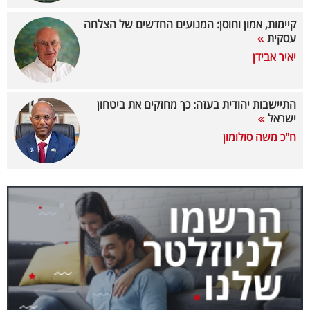
40
קיימות, אמון וחוסן: המנועים החדשים של הצלחה
עסקית
יאיר אבידן
שיתופי
פעולה
התיישבות יהודית בעזה: כך מחזקים את ביטחון
ישראל
ח"כ משה סולומון
דרושים
ניוזלטרים
מייל
אדום