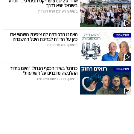
אחרי 20 שנה: פרויקט הבינוי פינוי הגדול
פרסמו
בישראל יוצא לדרך
באייס
בשיתוף מערכת זירת הנדל"ן
עקבו
האם זו הרפורמה לה ציפינו? השמאי ארז
אחרינו:
כהן על הדו"ח לבחינת היטל ההשבחה
בשיתוף ice פרויקטים
כדורגל בעידן הכסף הגדול: "היום בחדר
ההלבשה מדברים על השקעות"
בשיתוף מגדל ביטוח ופיננסים