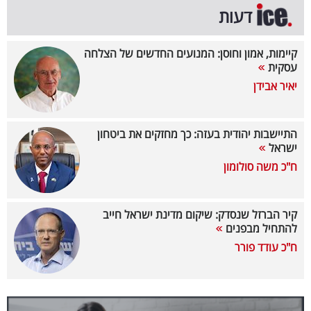
דעות
בריאות
תרבות
קיימות, אמון וחוסן: המנועים החדשים של הצלחה
עסקית
ופנאי
יאיר אבידן
תיירות
התיישבות יהודית בעזה: כך מחזקים את ביטחון
TOP-
ישראל
5
ח"כ משה סולומון
המילון
קיר הברזל שנסדק: שיקום מדינת ישראל חייב
הכלכלי
להתחיל מבפנים
ח"כ עודד פורר
פודקאסט
40
UNDER