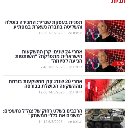
תגיות
נדל"ן
תפנית בעסקת שגריר: המכירה בוטלה
דיגיטל
והשליטה בחברה נשארת במפתיע
וטק
|
מערכת ice
7/6/2026
16:39
שיווק
אחרי 24 שנים: קרן ההשקעות
ופרסום
הישראלית מתפרקת? "השותפות
הגיעה לסיומה"
בלעדי
|
משפט
רוי שיינמן
18/5/2026
7:40
אחרי 20 שנה: קרן ההשקעות בורחת
מדדים
מההשקעה הכושלת בבורסה
ומחקרים
|
רוי שיינמן
14/5/2026
19:00
דעות
הרכבים בשלט רחוק של צה"ל נחשפים:
"משנים את כללי המשחק"
רכילות
|
מערכת ice
6/8/2025
14:12
עסקית