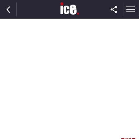
ראשי
הנבחרת
השוק
תקשורת
ומדיה
כסף
וצרכנות