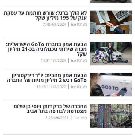
קריפטו
לא הולך ברגל: שורש חותמת על עסקת
ענק של 195 מיליון שקל
|
מערכת ice
4/8/2024
7:48
ויראלי
טלוויזיה
הבעת אמון בחברת
GoTo
הישראלית:
מכרה שירותי טכנולוגיה בכ-21 מיליון
שקל
עסקי
|
מערכת ice
1/1/2024
14:01
ספורט
הבעת אמון מהבית: יו"ר דירקטוריון
קריירה
GoTo
רכש 2 מיליון מניות של החברה
|
ולימודים
מערכת ice
11/12/2022
15:43
מינויים
החברה של ברק דותן ויוסי בן שלום
מצטרפת לבורסה בתל אביב
רייטינג
|
כפיר אדר
4/6/2021
8:25
רכב