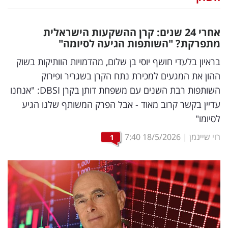
נדל"ן
אחרי 24 שנים: קרן ההשקעות הישראלית
דיגיטל
מתפרקת? "השותפות הגיעה לסיומה"
וטק
בראיון בלעדי חושף יוסי בן שלום, מהדמויות הוותיקות בשוק
ההון את המגעים למכירת נתח הקרן בשגריר ופירוק
שיווק
השותפות רבת השנים עם משפחת דותן בקרן DBSI: "אנחנו
ופרסום
עדיין בקשר קרוב מאוד - אבל הפרק המשותף שלנו הגיע
לסיומו"
משפט
רוי שיינמן
|
18/5/2026
7:40
1
מדדים
ומחקרים
דעות
רכילות
עסקית