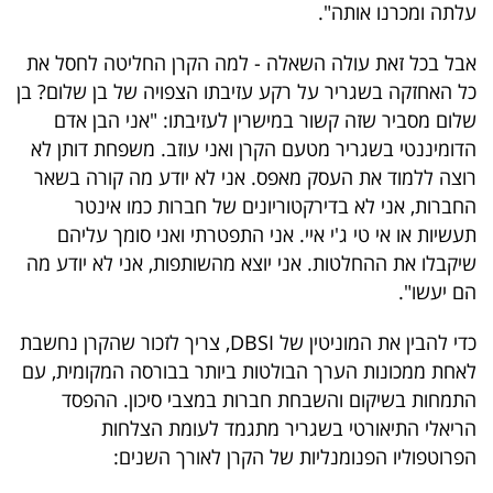
עלתה ומכרנו אותה".
אבל בכל זאת עולה השאלה - למה הקרן החליטה לחסל את
כל האחזקה בשגריר על רקע עזיבתו הצפויה של בן שלום? בן
שלום מסביר שזה קשור במישרין לעזיבתו: "אני הבן אדם
הדומיננטי בשגריר מטעם הקרן ואני עוזב. משפחת דותן לא
רוצה ללמוד את העסק מאפס. אני לא יודע מה קורה בשאר
החברות, אני לא בדירקטוריונים של חברות כמו אינטר
תעשיות או אי טי ג'י איי. אני התפטרתי ואני סומך עליהם
שיקבלו את ההחלטות. אני יוצא מהשותפות, אני לא יודע מה
הם יעשו".
כדי להבין את המוניטין של DBSI, צריך לזכור שהקרן נחשבת
לאחת ממכונות הערך הבולטות ביותר בבורסה המקומית, עם
התמחות בשיקום והשבחת חברות במצבי סיכון. ההפסד
הריאלי התיאורטי בשגריר מתגמד לעומת הצלחות
הפרוטפוליו הפנומנליות של הקרן לאורך השנים: