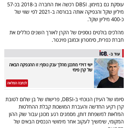
עוסקת גם במימון. DBSI רכשה את החברה ב-2018 בכ-57
מיליון שקל והנפיקה אותה בבורסה ב-2021 לפי שווי של
כ-400 מיליון שקל.
מהלכים בולטים נוספים של הקרן לאורך השנים כוללים את
חברת כפרית, סימטרון וכמובן פוינטר.
עוד ב-
ישי דוידי מתכנן מהלך ענק נוסף: זו ההנפקה הבאה
של קרן פימי
לכתבה המלאה
סיומו של העידן הנוכחי ב-DBSI, פרישתו של בן שלום לטובת
קרן רקיע החדשה והעברת המושכות קבלת ההחלטות
המלאות למשפחת דותן, מסמנים רגע מכונן עבור שוק ההון
המקומי, שימשיך לעקוב אחר מימושי הנכסים הבאים של