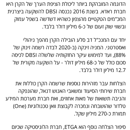
הדוגמה המובהקת ביותר ליכולת הציפת הערך של הקרן היא
חברת ראדא. בשנת 2016 נכנסה DBSI להשקעה ביצרנית
המכ"מים הטקטיים מהצפון כשהיא דשדשה בשפל עמוק
ובשווי שוק זעום של כ-6 מיליון דולר בלבד.
יחד עם המנכ"ל דב סלע הובילה הקרן מהפך ניהולי
ואסטרטגי. המניה זינקה (ב-2020 לבדה רשמה זינוק של
88%), ועד למימוש עיקר החזקותיה שלשלה DBSI לכיסה
סכום כולל של כ-68 מיליון דולר - על השקעה מקורית של
12.7 מיליון דולר בלבד.
הצלחות עבר מזהירות נוספות שרשמה הקרן כוללות את
חברת שירותי הסיעוד ומשאבי האנוש דנאל, שהונפקה
והניבה תשואות של מאות אחוזים, ואת חברת מערכות המידע
טלדור שהושבחה ונמכרה לקבוצת וואן טכנולוגיות (One)
תמורת כ-270 מיליון שקל.
סיפור הצלחה נוסף הוא ETGA, חברת הלוגיסטיקה שכיום