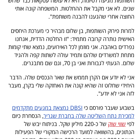
השותפות מגיעה לסיומה, היא לא עושה עסקאות כבר שלוש
40
שנים. לא אני מקבל את ההחלטות. המשפחה קונה אותי
החוצה אחרי שהגענו להבנה משותפת".
שיתופי
למרות פירוק השותפות, בן שלום מבהיר כי מערכת היחסים
האישית נותרה קרובה מתמיד: "זו החלטה הדדית, אנחנו
פעולה
נפרדים באהבה. אני מוזמן לכל האירועים, נמצא שתי קומות
מתחת למשרדים שלהם ותמיד עולה לשתות קפה ולהגיד
שלום. הגעתי לגבורות ואני בן 70, וגם שם מתבגרים.
דרושים
אני לא יודע אם הקרן תממש את שאר הנכסים שלה. הדבר
ניוזלטרים
היחידי שחלוט זה שהיא קונה את האחזקה שלי בקרן, מעבר
לזה אני לא יודע".
בשבוע שעבר פורסם כי
DBSI נמצאת במגעים מתקדמים
מייל
למכירת נתח השליטה שלה בחברת שגריר
, הנסחרת כיום
אדום
לפי
שווי שוק
של כ-220 מיליון שקל. בניתוח יבש של
הנתונים, בהשוואה למועד הרכישה המקורי של הפעילות