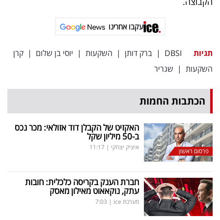
הקבוצה.
עקבו אחרינו
תגיות
DBSI
|
ברק דותן
|
השקעות
|
יוסי בן שלום
|
קרן
השקעות
|
שגריר
הכתבות החמות
האקזיט של הקבלן דוד אזולאי: מכר נכס
ב-50 מיליון שקל
איציק יצחקי
|
11:17
פרסום ראשון
חברת הענק בקריסה כלכלית: חובות
עתק, נוקאאוט מאילון מאסק
מערכת ice
|
7:03