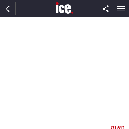
ראשי
הנבחרת
השוק
תקשורת
ומדיה
כסף
וצרכנות
השוק