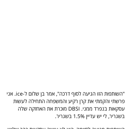
בריאות
תרבות
ופנאי
תיירות
TOP-
5
המילון
הכלכלי
"השותפות הזו הגיעה לסוף דרכה", אמר בן שלום ל-ice. אני
פרשתי והקמתי את קרן רקיע והמשפחה התחילה לעשות
פודקאסט
עסקאות בנפרד ממני. DBSI מוכרת את האחזקה שלה
בשגריר, לי יש עדיין 1.5% בשגריר.
40
UNDER