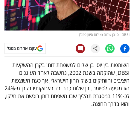
קריפטו
ויראלי
DBSI יוסי בן שלום (צילום סיוון פרג')
טלוויזיה
עקבו אחרינו בגוגל
עסקי
ספורט
השותפות בין יוסי בן שלום למשפחת דותן בקרן ההשקעות
DBSI, שהוקמה בשנת 2002, נחשבה לאחד העוגנים
קריירה
היציבים והוותיקים בשוק ההון הישראלי, אך כעת השוצפות
ולימודים
הזו מגיעה לסיומה. בן שלום כבר ירד באחזקותיו בקרן מ-24%
לכ-11% במסגרת תהליך שבו משפחת דותן רוכשת את חלקו,
מינויים
והוא בדרך החוצה.
רייטינג
רכב