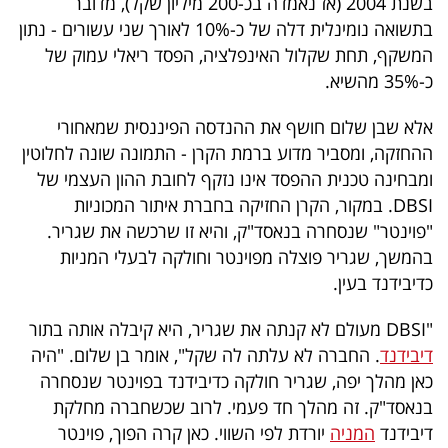
בשנת 2004 (אז נאמדה בכ-200 מיליון שקל), מדובר
פרסמו
בתשואה נומינלית דלה של כ-10% לאורך שני עשורים - נתון
באייס
המשקף, תחת שקלול האינפלציה, הפסד ריאלי עמוק של
כ-35% מהשיא.
עקבו
אחרינו:
אלא שבן שלום חושף את ההנדסה הפיננסית שמאחורי
ההחזקה, ומסביר מדוע ברמת הקרן - התמונה שונה לחלוטין
ומבחינה טכנית ההפסד אינו נזקף לחובת ההון העצמי של
DBSI. במקור, הקרן החזיקה בחברת איתור המכוניות
"פוינטר" שנסחרה בנאסד"ק, והיא זו שרכשה את שגריר.
בהמשך, שגריר פוצלה מפוינטר וחולקה לבעלי המניות
כדיבידנד בעין.
"DBSI מעולם לא קנתה את שגריר, היא קיבלה אותה בתור
דיבידנד
. החברה לא עלתה לה שקל", אומר בן שלום. "היה
כאן מהלך יפה, שגריר חולקה כדיבידנד בפוינטר שנסחרה
בנאסד"ק. זה מהלך חד פעמי. לרוב שכשחברה מחלקת
דיבידנד
המניה
יורדת לפי השווי. כאן קרה הפוך, פוינטר