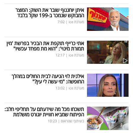
איתן יוחננוף שובר את השוק: המוצר
המבוקש שנמכר ב-199 שקל בלבד
מערכת ice
|
7:02
אתי כרייף תוקפת את הבכיר בפרשת 'מין
תמורת מינוי': "הוא מת מפחד עכשיו"
מערכת ice
|
12:17
אילנית לוי הגיעה לבית החולים במהלך
החופשה: "מי עשה לי עין?"
מערכת ice
|
13:02
תשכחו מכל מה שידעתם על תחליפי חלב:
הפיתוח שמביא חוויית יוגורט מושלמת
בשיתוף שטראוס
|
10:23