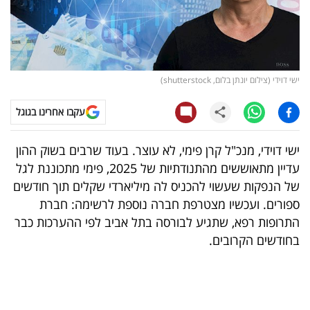
קריפטו
ויראלי
ישי דוידי (צילום יונתן בלום, shutterstock)
טלוויזיה
עקבו אחרינו בגוגל
עסקי
ספורט
ישי דוידי, מנכ"ל קרן פימי, לא עוצר. בעוד שרבים בשוק ההון
עדיין מתאוששים מהתנודתיות של 2025, פימי מתכוננת לגל
קריירה
של הנפקות שעשוי להכניס לה מיליארדי שקלים תוך חודשים
ולימודים
ספורים. ועכשיו מצטרפת חברה נוספת לרשימה: חברת
התרופות רפא, שתגיע לבורסה בתל אביב לפי ההערכות כבר
מינויים
בחודשים הקרובים.
רייטינג
רכב