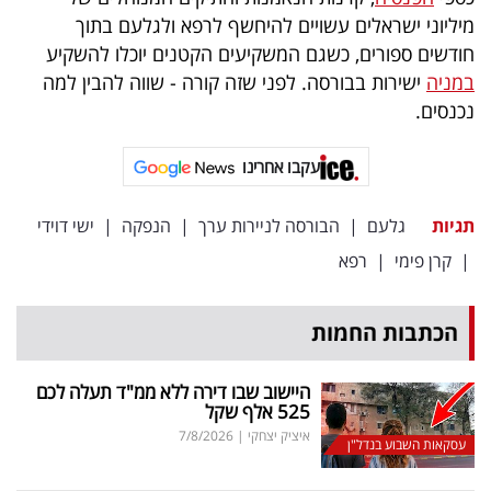
מיליוני ישראלים עשויים להיחשף לרפא ולגלעם בתוך
חודשים ספורים, כשגם המשקיעים הקטנים יוכלו להשקיע
במניה
ישירות בבורסה. לפני שזה קורה - שווה להבין למה
נכנסים.
עקבו אחרינו
תגיות
גלעם
|
הבורסה לניירות ערך
|
הנפקה
|
ישי דוידי
|
קרן פימי
|
רפא
הכתבות החמות
היישוב שבו דירה ללא ממ"ד תעלה לכם
525 אלף שקל
איציק יצחקי
|
7/8/2026
עסקאות השבוע בנדל"ן