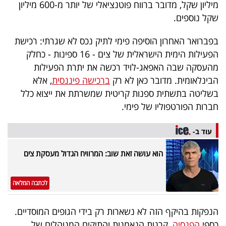
פרסמו
מיליון שקל, מדובר ברווח פוטנציאלי של יותר מ-600 מיליון
שקל נוספים.
באייס
בפברואר האחרון הוסיפה פימי לתיק נכס לא שגרתי: רכישת
עקבו
הפעילות הימית הישראלית של צים - 16 ספינות - כחלק
אחרינו:
מהעסקה שבה האפאג-לויד רכשה את יתרת הפעילות
הבינלאומית. מדובר כאן לא רק
ברכישה פיננסית
, אלא
בשליטה בתשתית ספנות קריטית שמשרתת את ייצוא כלל
חברות הפורטפוליו של פימי.
עוד ב-
הוא עושה זאת שוב: המרוויח הגדול מעסקת צים
לכתבה המלאה
הנפקות בהיקף הזה לא נשארות רק בידי הגופים המוסדיים.
כספי
הפנסיה
, קרנות הנאמנות והתיקים המנוהלים של