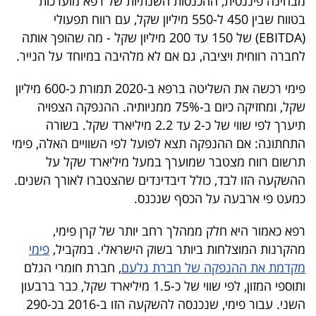
מבחינה פיננסית, ההכנסות השנתיות של רפא מוערכות
40
בטווח שבין 450 ל-550 מיליון שקל, עם רווח תפעולי
(EBITDA) של 150 עד 200 מיליון שקל - מה שהופך אותה
לחברה רווחית ויציבה, גם אם לא מלהיבה במיוחד על הנייר.
שיתופי
פימי רכשה את השליטה ברפא ב-2020 תמורת כ-600 מיליון
פעולה
שקל, ומחזיקה כיום ב-75% ממניותיה. ההנפקה הצפויה
תיערך לפי שווי של כ-2 עד 2.2 מיליארד שקל. בשורה
התחתונה: אם ההנפקה תצא לפועל לפי השוויים האלה, פימי
דרושים
תרשום רווח מצטבר שמוערך במעל מיליארד שקל על
ההשקעה הזו לבד, כולל דיבדינדים שהצטברו לאורך השנים.
ניוזלטרים
כמעט פי ארבעה על הכסף שנכנס.
רפא כאמור היא חלק ממהלך רחב יותר של קרן פימי,
מייל
מהקרנות המוצלחות ביותר בשוק הישראלי. במקביל,
פימי
אדום
מקדמת את ההנפקה של חברת גלעם
, חברת חומרי הגלם
ותוספי המזון, לפי שווי של כ-1.5 מיליארד שקל, כבר ברבעון
השני. עבור פימי, שנכנסה להשקעה הזו ב-2016 בכ-290