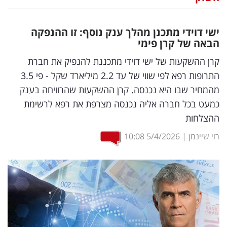
נדל"ן
ישי דוידי מתכנן מהלך ענק נוסף: זו ההנפקה
דיגיטל
הבאה של קרן פימי
וטק
קרן ההשקעות של ישי דוידי מתכננת להנפיק את חברת
התרופות רפא לפי שווי של עד 2.2 מיליארד שקל - פי 3.5
שיווק
מהמחיר שבו היא נכנסה. קרן ההשקעות שהרוויחה בענק
ופרסום
כמעט בכל חברה אליה נכנסה מצרפת את רפא לרשימת
ההצלחות
משפט
רוי שיינמן
|
5/4/2026
10:08
מדדים
ומחקרים
דעות
רכילות
עסקית