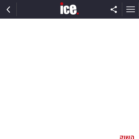
ראשי
הנבחרת
השוק
תקשורת
ומדיה
כסף
וצרכנות
השוק