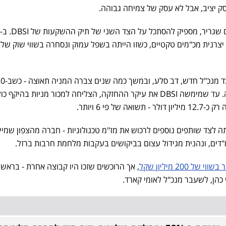
ק יציב, אבל לא עסק של צמיחה גבוהה.
DBSI הובילה תהליך השבחה ל
לבדה היא הוסיפה כ-88% לערכה. עד שמימשה DBSI את עיקר ההחזקה, הצליחה למכור מניות בהיק
ה אף נחשף כי DBSI ניסתה לצד שותפים נוספים לרכוש את מז"מ טכנולוגיות - חברה מהצפון שמ
מ"דים, ונהנית מגידול עצום בביקושים בעקבות מלחמת חרבות ברזל.
20 מיליון שקל
, אך הרוכשים שזכו היו קבוצה אחרת - בראשו
י כהן, לשעבר מנכ"ל לאומי קארד.