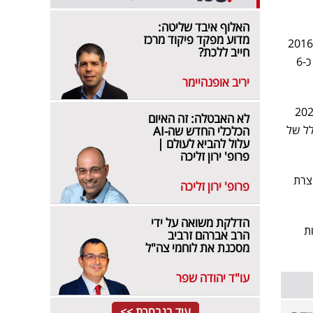
האלוף איבד שליטה:
מדוע מפקד פיקוד מרכז
כדי להבין כמה מאכזב המהלך עם שגריר, מספיק להסתכל על הצד השני של תיק ההשקעות של DBSI. ב-2016
חייב ללכת?
השקיעה הקבוצה בחברת ראדא, יצרנית מכ"מים טקטיים, כשזו הייתה בשפל עמוק ונסחרה בשווי שוק של כ-6
יריב אופנהיימר
צד מנכ"ל חדש, דב סלע, ובמשך כמה שנים צברה המניה תאוצה - כשב-2020
לא האבטלה: זה האיום
ף כולל של
הכלכלי החדש שה-AI
עלול להביא לעולם |
פרופ' ירון זליכה
ייצרת
פרופ' ירון זליכה
הדלקת משואה על ידי
ת
הרב אברהם זרביב
מסכנת את לוחמי צה"ל
עו"ד יהודה שפר
עוד בנבחרת >>