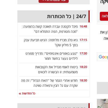
טיקה
24/7 | כל הכותרות
לאה
מיכל הקטנה עברה תאונה קשה בהופעה:
16:48
"מכה מטורפת, הפה התמלא דם"
ן את
אה
גיא פלג מכריז מלחמה: הגיש תביעת ענק
17:15
בסך 5 מיליון שקל
"נוגע באזורים אינטימיים": מדריך ספורט
17:30
לילדים נעצר בחשד חמור
ביטוח לאומי מגדיל את הקצבאות
18:20
משמעותית: זו הבשורה לזכאים
חודש אחרי הגמר של "האח הגדול": זה מה
18:30
שקרה עם גל רובין ורפאלה טווינה
כל החדשות