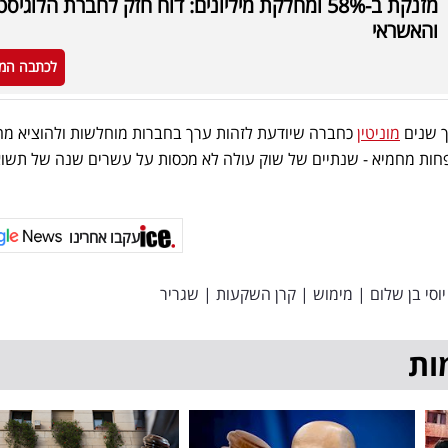
מזנקת ב-58% ומחלקת מיליונים: דוח חזק לחברת הלוגיס
והאשראי
לכתבה המ
מוניטין
כחברה שיודעת לזהות ערך בחברות מוחלשות ולהוציא מה
פחות מחמיא - שנתיים של שוק עולה לא מכסות על עשרים שנה של תשו
עקבו אחרינו
יוסי בן שלום
|
מימוש
|
קרן השקעות
|
שגריר
ות