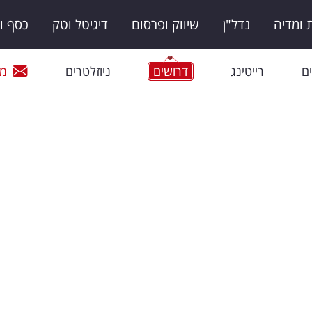
ומדיה
נדל"ן
שיווק ופרסום
דיגיטל וטק
כסף ו
ם
רייטינג
דרושים
ניוזלטרים
מי