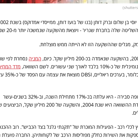
יטה שלה בחברת שגריר - ויוצאת מהשקעה שנמשכה יותר מ-20 שנה.
ק, מגלים שההשקעה הזו לא הייתה ממש מוצלחת.
המניה
נסחרת לפי שוו
מדד המחיר
עלה מאז 2004 בכ-45%. כלומר, בערכים ריאליים, DBSI מוצאת את עצ
מניית שגריר עצמה נמצאת בתקופה סבירה - היא עלתה בכ-17% מתחילת השנה, וב-32% בשנים-עשר
החודשים האחרונים. אבל כשנקודת ההשוואה היא שנת 2004, והשקעה של 200 מיליון שקל, הביצ
ץ לכלי רכב - הפעילות המוכרת של "תקנתי גלגל בצד הכביש". רוב ההכנס
פקות את השירות כחלק מפוליסות הרכב של לקוחותיהן. החברה פועלת 