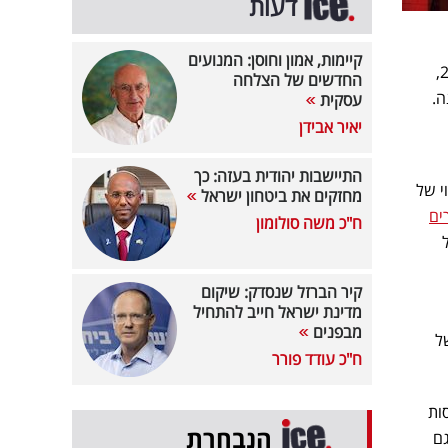
דעות
קיימות, אמון וחוסן: המנועים
חברת ההשקעות DBSI, שהקימו יוסי בן שלום וברק דותן (בנו של בועז דותן, ממייסדי אמדוקס) בשנת 2002,
החדשים של הצלחה
עסקית
יאיר אבידן
התיישבות יהודית בעזה: כך
י של
מחזקים את ביטחון ישראל
ים
ח"כ משה סולומון
מה עם הפסד של כ-35% על
קיר הברזל שנסדק: שיקום
מדינת ישראל חייב להתחיל
מבפנים
ועים של
ח"כ עודד פורר
ות
הנבחרת
גם