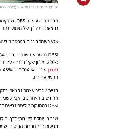
הבורסה לניירות ערך בתל אביב (צילום shutterstock)
נמצאת בתהליך של מימוש נתח השל
אלא כשמתבוננים במספרים לעומ
DBSI רכשה את שגריר כבר ב-2004, בהשקעה שנאמדה בכ-200 מיליון שקל. כיום,
כ-220 מיליון שקל בלבד - עלייה נומינלית של כ-10% בלבד לאורך שני עשורים. לשם השוואה,
לצרכן
ההשקעה הזו.
DBSI כמחזיקת שליטה נראים דלים.
שגריר עוסקת בשירותי דרך וחילו
מגיעות דרך חברות הביטוח, שמס