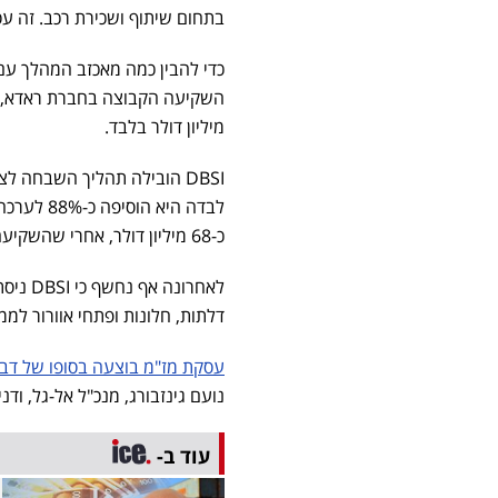
בתחום שיתוף ושכירת רכב. זה עס
מיליון דולר בלבד.
כ-68 מיליון דולר, אחרי שהשקיעה רק כ-12.7 מיליון דולר - תשואה של פי 6 ויותר.
לאחרונ
דלתות, חלונות ופתחי אוורור למ
עסקת מז"מ בוצעה בסופו של דבר בשווי של 0
נועם גינזבורג, מנכ"ל אל-גל, ודנ
עוד ב-