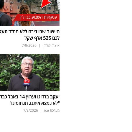
עסקאות השבוע בנדל"ן
היישוב שבו דירה ללא ממ"ד תעל
לכם 525 אלף שקל
איציק יצחקי
|
7/8/2026
יעקב ברדוגו וערוץ 14 באבל כב
"לא נמצא איתנו. תנחומינו"
מערכת ice
|
7/8/2026