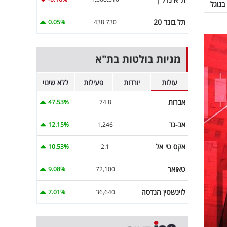
בגוגל
תל בונד 20
0.05%
438.730
מניות בולטות בת"א
עולות
יורדות
פעילות
ללא שינוי
אברות
47.53%
74.8
אב-גד
12.15%
1,246
אקס טי אל
10.53%
2.1
טאואר
9.08%
72,100
לוינשטין הנדסה
7.01%
36,640