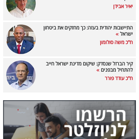
יאיר אבידן
בריאות
תרבות
התיישבות יהודית בעזה: כך מחזקים את ביטחון
ופנאי
ישראל
ח"כ משה סולומון
תיירות
TOP-
קיר הברזל שנסדק: שיקום מדינת ישראל חייב
להתחיל מבפנים
5
ח"כ עודד פורר
המילון
הכלכלי
פודקאסט
40
UNDER