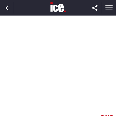
ראשי
הנבחרת
השוק
תקשורת
ומדיה
כסף
וצרכנות