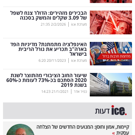
קריפטו
הבכירים מזהירים: הדולר צנח לשפל
של 3.09 שקלים והמשק בסכנה
|
מערכת ice
2/2/2026
21:35
ויראלי
טלוויזיה
האינפלציה מתמתנת? מדיניות הפד
בארה"ב תכריע את גורל הריבית
בישראל
עסקי
מלחמת חרבות ברזל
|
מערכת ice
20/11/2023
6:20
ספורט
שיעור החוב הציבורי מהתוצר לשנת
קריירה
2020 הסתכם בכ-73
%
לעומת כ-60
%
בשנת 2019
ולימודים
|
כפיר אדר
21/1/2021
14:23
מינויים
דעות
רייטינג
קיימות, אמון וחוסן: המנועים החדשים של הצלחה
רכב
עסקית