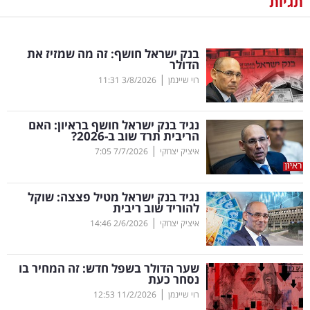
תגיות
נדל"ן
בנק ישראל חושף: זה מה שמזיז את
דיגיטל
הדולר
וטק
|
רוי שיינמן
3/8/2026
11:31
שיווק
נגיד בנק ישראל חושף בראיון: האם
ופרסום
הריבית תרד שוב ב-2026?
|
איציק יצחקי
7/7/2026
7:05
משפט
נגיד בנק ישראל מטיל פצצה: שוקל
מדדים
להוריד שוב ריבית
ומחקרים
|
איציק יצחקי
2/6/2026
14:46
דעות
שער הדולר בשפל חדש: זה המחיר בו
נסחר כעת
רכילות
|
רוי שיינמן
11/2/2026
12:53
עסקית