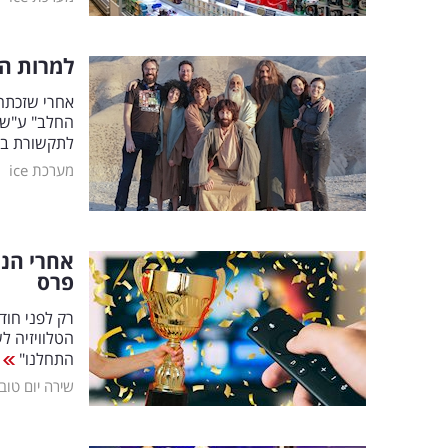
למרות הב
החלב" ע"ש 
לתקשורת בא
|
מערכת ice
אחרי הני
פרס
התחלנו"
שירה יום טוב