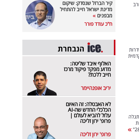
קיר הברזל שנסדק: שיקום
רב
מדינת ישראל חייב להתחיל
מבפנים
ח"כ עודד פורר
הנבחרת
שדרות
דמית
האלוף איבד שליטה:
מדוע מפקד פיקוד מרכז
חייב ללכת?
יריב אופנהיימר
לא האבטלה: זה האיום
הכלכלי החדש שה-AI
עלול להביא לעולם |
תגלה
פרופ' ירון זליכה
ועדת
פרופ' ירון זליכה