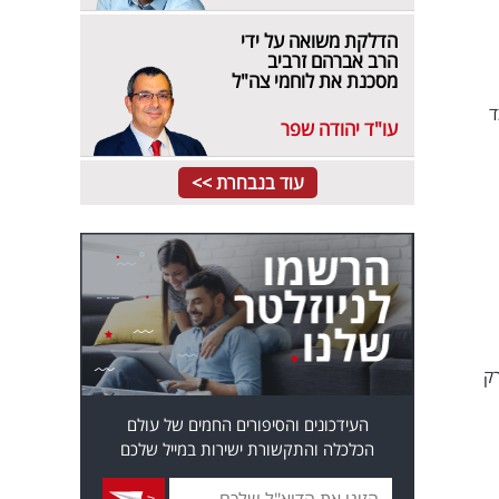
הדלקת משואה על ידי
הרב אברהם זרביב
מסכנת את לוחמי צה"ל
רס "כד
עו"ד יהודה שפר
עוד בנבחרת >>
רק
העידכונים והסיפורים החמים של עולם
הכלכלה והתקשורת ישירות במייל שלכם