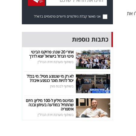
יבלו את
אני מאשר קבלת ניוזלטרים ודיוורים פרסומיים בדוא"ל
כתבות נוספות
אחרי 20 שנה: פרויקט הבינוי
פינוי הגדול בישראל יוצא לדרך
בשיתוף מערכת זירת הנדל"ן
לא רק מי שנפגע מטיל: מי בכלל
יכול להיות מוכר כנפגע איבה?
בשיתוף לבנת פורן
ממינוס מיליון ל-100 מיליון: היזם
שהתחיל במודעה בעיתון ובנה
אימפריה
בשיתוף מערכת זירת הנדל"ן