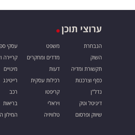
ערוצי תוכן
הנבחרת
משפט
עסקי ספ
השוק
מדדים ומחקרים
קריירה ו
תקשורת ומדיה
דעות
מינויים
כסף וצרכנות
רכילות עסקית
רייטינג
נדל"ן
קריפטו
רכב
דיגיטל וטק
ויראלי
בריאות
שיווק ופרסום
טלוויזיה
המילון ה