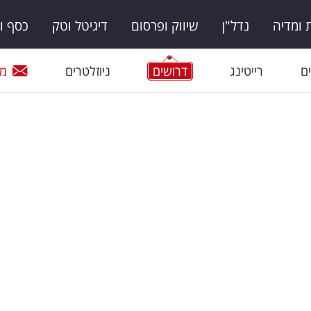
ומדיה
נדל"ן
שיווק ופרסום
דיגיטל וטק
כסף ו
ם
רייטינג
דרושים
ניוזלטרים
מי