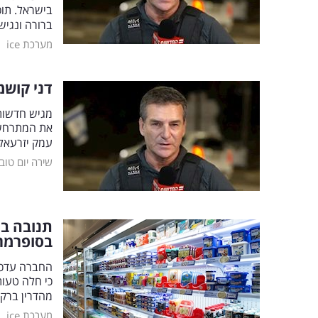
בישראל. תוכנ
ברורה ונגיש
|
מערכת ice
דני קושמ
את המתרחש,
עמק יזרעאל
שירה יום טוב
תנובה בא
בסופרמר
החברה עדכנ
מהדרין ברקוד 7290004120832. על המוצר הודפס לשימוש עד 28/11 
|
מערכת ice