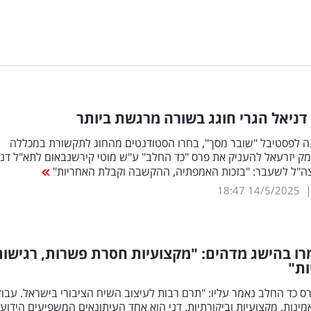
 20 שנה לפסטיבל "שובר מסך", בחרו הסטודנטים מהחוג לתקשורת במכללה
ק יזרעאל להעניק את פרס "כד החלב" ע"ש מוטי קירשנבאום לתא"ל דני
 צה"ל לשעבר: "בזכות האמפתיה, ההקשבה וקבלת האחריות"
18:47
14/5/2025
רו בהישג מדהים: "מקצועיות חסרת פשרות, רגישות
ות"
 כד החלב נאמר עליו: "תרם רבות לעיצוב השיח הציבורי בישראל. עבוד
מינות, מקצועיות וביקורתיות. דני הוא אחד העיתונאים המשפיעים הידוע