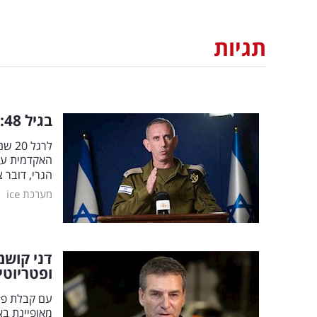
תגיות
בגיל 48: דניאל הגרי חוגג בשורה מרגשת ביותר
לרגל
האקדמית עמ
הגרי, דובר
|
מערכת ice
דני קושמ
ופטריוטי
עם קבלת פרס
מאופיינת בא