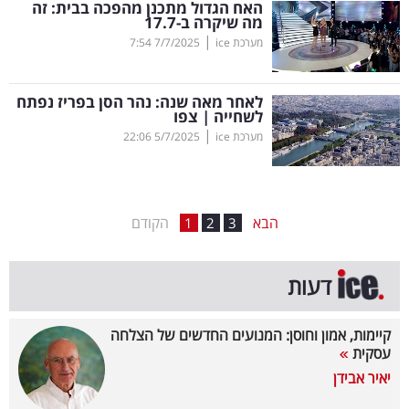
האח הגדול מתכנן מהפכה בבית: זה
מה שיקרה ב-17.7
בריאות
|
מערכת ice
7/7/2025
7:54
תרבות
ופנאי
לאחר מאה שנה: נהר הסן בפריז נפתח
לשחייה | צפו
|
מערכת ice
5/7/2025
22:06
תיירות
TOP-
5
הבא
הקודם
1
2
3
המילון
דעות
הכלכלי
פודקאסט
קיימות, אמון וחוסן: המנועים החדשים של הצלחה
עסקית
40
יאיר אבידן
UNDER