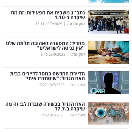
קריפטו
נתב''ג משבית את הפעילות: זה מה
שיקרה ב-1.10
|
דסק תחבורה
29/9/2025
13:11
ויראלי
טלוויזיה
מחריד: המסעדה האהובה תלתה שלט
''אין כניסה לישראלים''
עסקי
|
דסק עולמי
25/9/2025
9:46
ספורט
הדיירת החדשה במסר לדיירים בבית
קריירה
האח הגדול: "שיסתדרו איתי"
|
ולימודים
מערכת ice
13/7/2025
15:27
מינויים
האח הגדול בבשורה שוברת לב: זה מה
שיקרה ב-17.7
רייטינג
|
מערכת ice
8/7/2025
12:52
רכב