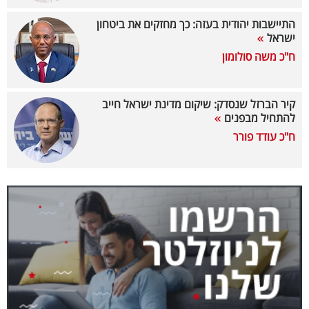
40
התיישבות יהודית בעזה: כך מחזקים את ביטחון
ישראל
ח"כ משה סולומון
שיתופי
פעולה
קיר הברזל שנסדק: שיקום מדינת ישראל חייב
להתחיל מבפנים
ח"כ עודד פורר
דרושים
ניוזלטרים
מייל
אדום