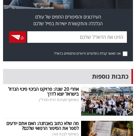
פרסמו
באייס
העידכונים והסיפורים החמים של עולם
הכלכלה והתקשורת ישירות במייל שלכם
עקבו
אחרינו:
אני מאשר קבלת ניוזלטרים ודיוורים פרסומיים בדוא"ל
כתבות נוספות
אחרי 20 שנה: פרויקט הבינוי פינוי הגדול
בישראל יוצא לדרך
בשיתוף מערכת זירת הנדל"ן
מה שלא כתוב באבחנה: האם אתם יודעים
לספר את הסיפור הרפואי שלכם?
בשיתוף לבנת פורן