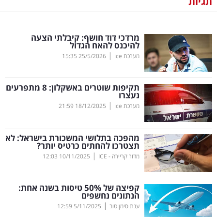
תגיות
נדל"ן
מרדכי דוד חושף: קיבלתי הצעה
דיגיטל
להיכנס להאח הגדול
וטק
|
מערכת ice
25/5/2026
15:35
שיווק
תקיפות שוטרים באשקלון: 8 מתפרעים
ופרסום
נעצרו
|
מערכת ice
18/12/2025
21:59
משפט
מהפכה בתלושי המשכורת בישראל: לא
מדדים
תצטרכו להחתים כרטיס יותר?
ומחקרים
|
מדור קריירה - ICE
10/11/2025
12:03
דעות
קפיצה של 50
%
טיסות בשנה אחת:
הנתונים נחשפים
רכילות
|
ענת סימן טוב
5/11/2025
12:59
עסקית