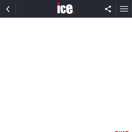
ראשי
הנבחרת
השוק
תקשורת
ומדיה
כסף
וצרכנות