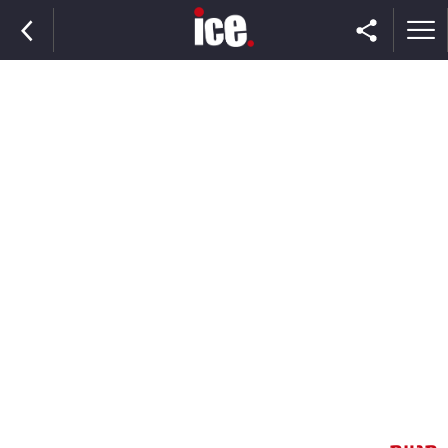
ראשי
הנבחרת
השוק
תקשורת
ומדיה
כסף
וצרכנות