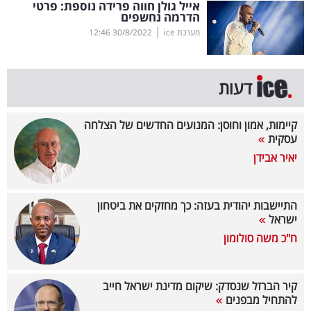
אייל גולן חווה פרידה נוספת: פרטי
הדרמה נחשפים
בריאות
|
מערכת ice
30/8/2022
12:46
תרבות
ופנאי
דעות
תיירות
קיימות, אמון וחוסן: המנועים החדשים של הצלחה
עסקית
TOP-
יאיר אבידן
5
המילון
התיישבות יהודית בעזה: כך מחזקים את ביטחון
הכלכלי
ישראל
ח"כ משה סולומון
פודקאסט
40
קיר הברזל שנסדק: שיקום מדינת ישראל חייב
להתחיל מבפנים
UNDER