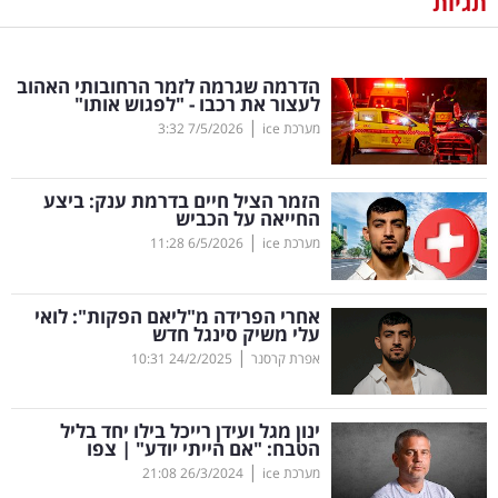
תגיות
נדל"ן
הדרמה שגרמה לזמר הרחובותי האהוב
דיגיטל
לעצור את רכבו - "לפגוש אותו"
וטק
|
מערכת ice
7/5/2026
3:32
שיווק
הזמר הציל חיים בדרמת ענק: ביצע
ופרסום
החייאה על הכביש
|
מערכת ice
6/5/2026
11:28
משפט
אחרי הפרידה מ"ליאם הפקות": לואי
מדדים
עלי משיק סינגל חדש
ומחקרים
|
אפרת קרסנר
24/2/2025
10:31
דעות
ינון מגל ועידן רייכל בילו יחד בליל
הטבח: "אם הייתי יודע" | צפו
רכילות
|
מערכת ice
26/3/2024
21:08
עסקית