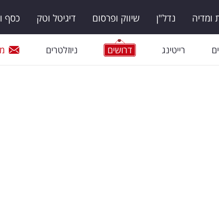
ומדיה
נדל"ן
שיווק ופרסום
דיגיטל וטק
כסף ו
ם
רייטינג
דרושים
ניוזלטרים
מי