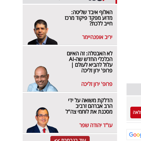
האלוף איבד שליטה:
מדוע מפקד פיקוד מרכז
חייב ללכת?
יריב אופנהיימר
לא האבטלה: זה האיום
הכלכלי החדש שה-AI
עלול להביא לעולם |
פרופ' ירון זליכה
פרופ' ירון זליכה
הדלקת משואה על ידי
הרב אברהם זרביב
מסכנת את לוחמי צה"ל
לאה
עו"ד יהודה שפר
עוד בנבחרת >>