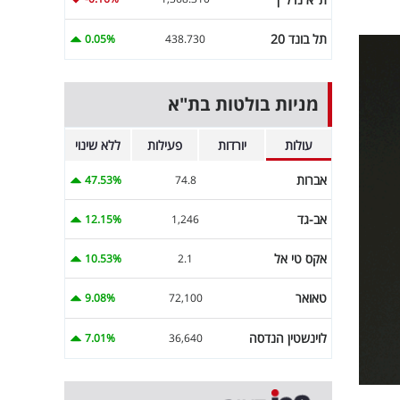
תל בונד 20
0.05%
438.730
מניות בולטות בת"א
עולות
יורדות
פעילות
ללא שינוי
אברות
47.53%
74.8
אב-גד
12.15%
1,246
אקס טי אל
10.53%
2.1
טאואר
9.08%
72,100
לוינשטין הנדסה
7.01%
36,640