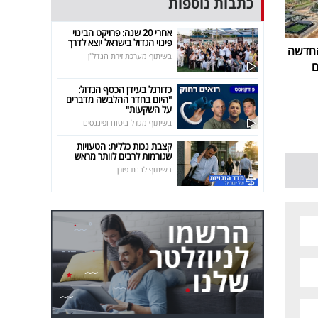
כתבות נוספות
אחרי 20 שנה: פרויקט הבינוי
פינוי הגדול בישראל יוצא לדרך
החדשה
בשיתוף מערכת זירת הנדל"ן
ם
כדורגל בעידן הכסף הגדול:
"היום בחדר ההלבשה מדברים
על השקעות"
בשיתוף מגדל ביטוח ופיננסים
קצבת נכות כללית: הטעויות
שגורמות לרבים לוותר מראש
בשיתוף לבנת פורן