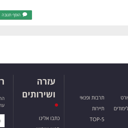
הוסף תגובה
עזרה
רו
ושירותים
ורט
תרבות ופנאי
הרש
עול
לימודים
תיירות
כתבו אלינו
TOP-5