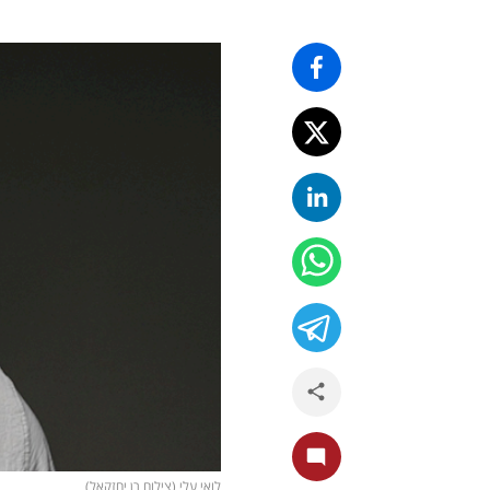
לואי עלי (צילום רן יחזקאל)