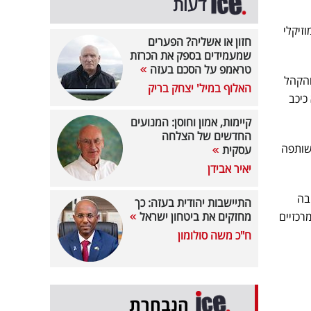
דעות
זיקלי
חזון או אשליה? הפערים
שמעמידים בספק את הכרזת
טראמפ על הסכם בעזה
והקהל
האלוף במיל' יצחק בריק
כיכב
קיימות, אמון וחוסן: המנועים
החדשים של הצלחה
שותפה
עסקית
יאיר אבידן
בה
התיישבות יהודית בעזה: כך
רכזיים
מחזקים את ביטחון ישראל
ח"כ משה סולומון
הנבחרת