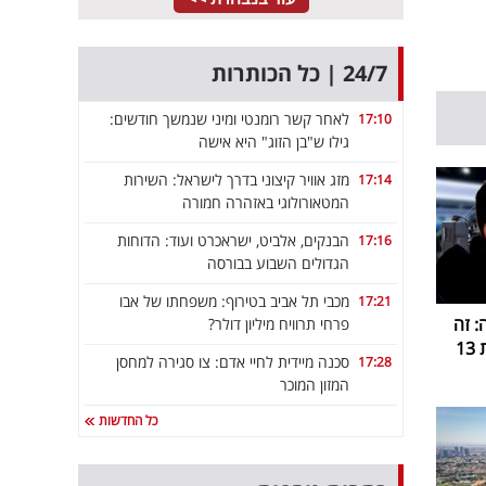
24/7 | כל הכותרות
לאחר קשר רומנטי ומיני שנמשך חודשים:
17:10
גילו ש"בן הזוג" היא אישה
מזג אוויר קיצוני בדרך לישראל: השירות
17:14
המטאורולוגי באזהרה חמורה
הבנקים, אלביט, ישראכרט ועוד: הדוחות
17:16
הגדולים השבוע בבורסה
מכבי תל אביב בטירוף: משפחתו של אבו
17:21
 זה
פרחי תרוויח מיליון דולר?
1
סכנה מיידית לחיי אדם: צו סגירה למחסן
17:28
המזון המוכר
כל החדשות