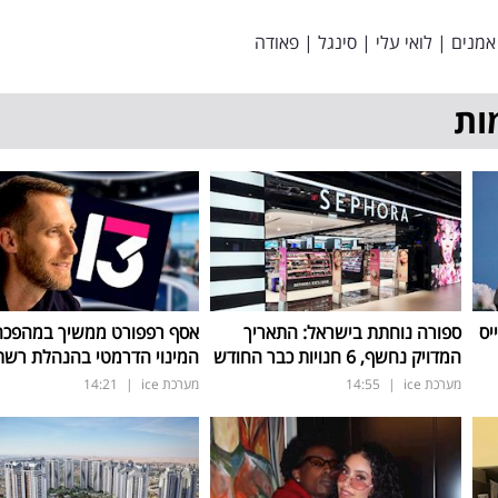
 אמנים
|
לואי עלי
|
סינגל
|
פאודה
ות
יס
ספורה נוחתת בישראל: התאריך
אסף רפפורט ממשיך במהפכה:
המדויק נחשף, 6 חנויות כבר החודש
המינוי הדרמטי בהנהלת רשת 3
מערכת ice
|
14:55
מערכת ice
|
14:21