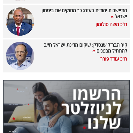
40
התיישבות יהודית בעזה: כך מחזקים את ביטחון
ישראל
ח"כ משה סולומון
שיתופי
פעולה
קיר הברזל שנסדק: שיקום מדינת ישראל חייב
להתחיל מבפנים
ח"כ עודד פורר
דרושים
ניוזלטרים
מייל
אדום