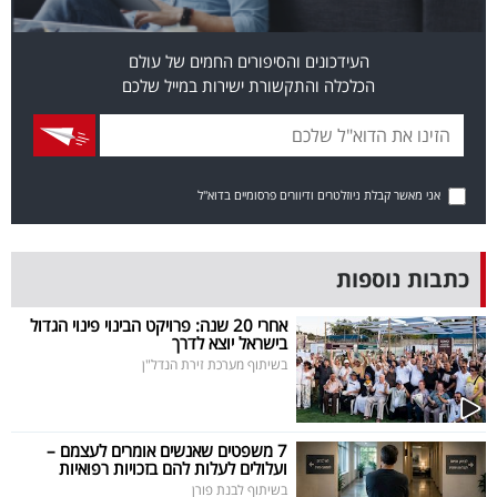
פרסמו
באייס
העידכונים והסיפורים החמים של עולם
הכלכלה והתקשורת ישירות במייל שלכם
עקבו
אחרינו:
אני מאשר קבלת ניוזלטרים ודיוורים פרסומיים בדוא"ל
כתבות נוספות
אחרי 20 שנה: פרויקט הבינוי פינוי הגדול
בישראל יוצא לדרך
בשיתוף מערכת זירת הנדל"ן
7 משפטים שאנשים אומרים לעצמם –
ועלולים לעלות להם בזכויות רפואיות
בשיתוף לבנת פורן