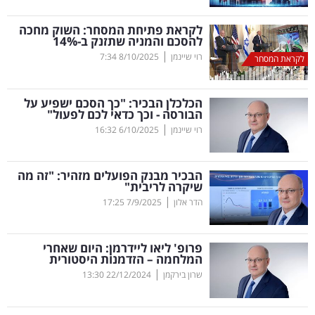
קריפטו
לקראת פתיחת המסחר: השוק מחכה
להסכם והמניה שתזנק ב-14
%
|
רוי שיינמן
8/10/2025
7:34
לקראת המסחר
ויראלי
טלוויזיה
הכלכלן הבכיר: "כך הסכם ישפיע על
הבורסה - וכך כדאי לכם לפעול"
עסקי
|
רוי שיינמן
6/10/2025
16:32
ספורט
הבכיר מבנק הפועלים מזהיר: "זה מה
קריירה
שיקרה לריבית"
|
ולימודים
הדר אלון
7/9/2025
17:25
מינויים
פרופ' ליאו ליידרמן: היום שאחרי
המלחמה – הזדמנות היסטורית
רייטינג
|
שרון בירקמן
22/12/2024
13:30
רכב