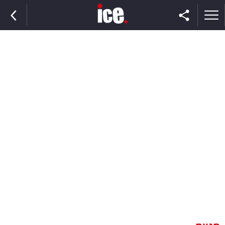
ראשי
הנבחרת
השוק
תקשורת
ומדיה
כסף
וצרכנות