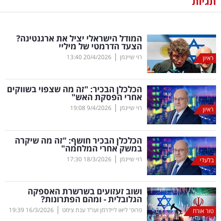
תגיות
נדל"ן
המודל הישראלי יציל את ארגנטינה?
דיגיטל
הצעד הדרמטי של מיליי
וטק
|
רוי שיינמן
20/4/2026
13:40
ראיון
שיווק
הכלכלן הבכיר: "זה מה שצפוי בשווקים
ופרסום
אחרי הפסקת האש"
|
רוי שיינמן
9/4/2026
19:08
ראיון
משפט
הכלכלן הבכיר חושף: "זה מה שיקרה
מדדים
במשק אחרי המלחמה"
ומחקרים
|
רוי שיינמן
18/3/2026
17:30
בלעדי
דעות
ושוב זעזועים בשרשרת האספקה
הגלובלית - ומהם הפתרונות?
רכילות
|
פרופ' ליאו ליידרמן ועו"ד ענת צימט
16/3/2026
19:39
טור אורח
עסקית