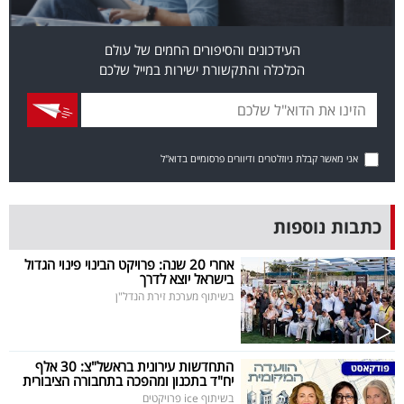
פרסמו
באייס
העידכונים והסיפורים החמים של עולם
הכלכלה והתקשורת ישירות במייל שלכם
עקבו
אחרינו:
אני מאשר קבלת ניוזלטרים ודיוורים פרסומיים בדוא"ל
כתבות נוספות
אחרי 20 שנה: פרויקט הבינוי פינוי הגדול
בישראל יוצא לדרך
בשיתוף מערכת זירת הנדל"ן
התחדשות עירונית בראשל"צ: 30 אלף
יח"ד בתכנון ומהפכה בתחבורה הציבורית
בשיתוף ice פרויקטים