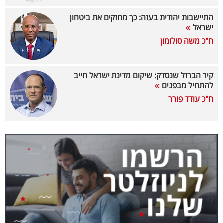
40
התיישבות יהודית בעזה: כך מחזקים את ביטחון
ישראל
ח"כ משה סולומון
שיתופי
פעולה
קיר הברזל שנסדק: שיקום מדינת ישראל חייב
להתחיל מבפנים
ח"כ עודד פורר
דרושים
ניוזלטרים
מייל
אדום