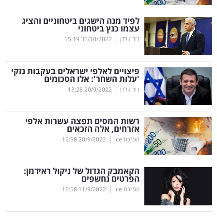
קריפטו
לפיד מנה הישגים ביטחוניים והציג
עצמו כנץ ביטחוני
|
דוד זולדן
31/10/2022
15:19
ויראלי
טלוויזיה
פיצויים לאלפי ישראלים בעקבות נזקי
'עלות השחר': אלו הסכומים
עסקי
|
דוד זולדן
20/9/2022
13:28
ספורט
רשות המסים תפצה עשרות אלפי
קריירה
אזרחים, אלה הזכאים
|
ולימודים
מערכת ice
20/9/2022
12:58
מינויים
הקאמבק הגדול של ניקול ראידמן:
הפרטים נחשפים
רייטינג
|
מערכת ice
11/9/2022
16:58
רכב