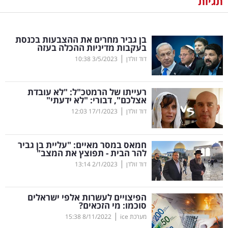
תגיות
נדל"ן
בן גביר מחרים את ההצבעות בכנסת
דיגיטל
בעקבות מדיניות ההכלה בעזה
וטק
|
דוד זולדן
3/5/2023
10:38
שיווק
רעייתו של הרמטכ"ל: "לא עובדת
ופרסום
אצלכם", דבורי: "לא ידעתי"
|
דוד זולדן
17/1/2023
12:03
משפט
חמאס במסר מאיים: "עליית בן גביר
מדדים
להר הבית - תפוצץ את המצב"
ומחקרים
|
דוד זולדן
2/1/2023
13:14
דעות
הפיצויים לעשרות אלפי ישראלים
סוכמו: מי הזכאים?
רכילות
|
מערכת ice
8/11/2022
15:38
עסקית