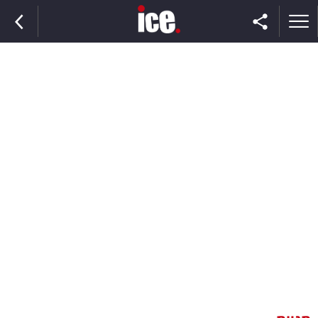
ראשי
הנבחרת
השוק
תקשורת
ומדיה
כסף
וצרכנות