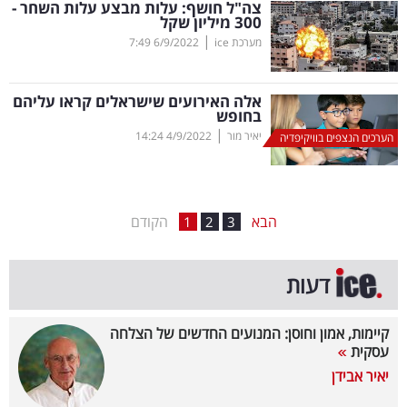
צה"ל חושף: עלות מבצע עלות השחר -
300 מיליון שקל
בריאות
|
מערכת ice
6/9/2022
7:49
תרבות
ופנאי
אלה האירועים שישראלים קראו עליהם
בחופש
|
יאיר מור
4/9/2022
14:24
תיירות
הערכים הנצפים בוויקיפדיה
TOP-
5
הבא
הקודם
1
2
3
המילון
דעות
הכלכלי
פודקאסט
קיימות, אמון וחוסן: המנועים החדשים של הצלחה
עסקית
40
יאיר אבידן
UNDER