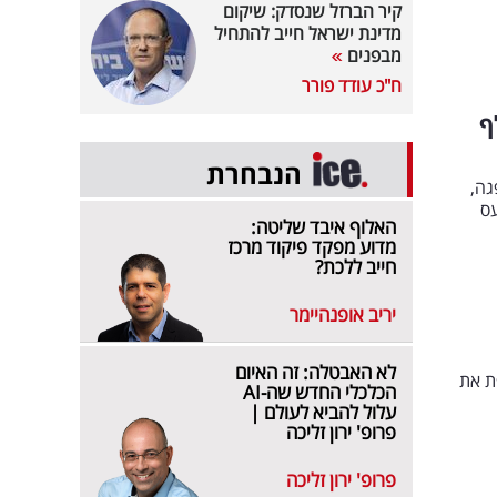
קיר הברזל שנסדק: שיקום
מדינת ישראל חייב להתחיל
מבפנים
ח"כ עודד פורר
 השתכרותה ב-50 אלף
הנבחרת
גה,
עס
האלוף איבד שליטה:
מדוע מפקד פיקוד מרכז
חייב ללכת?
יריב אופנהיימר
לא האבטלה: זה האיום
ת את
הכלכלי החדש שה-AI
עלול להביא לעולם |
פרופ' ירון זליכה
פרופ' ירון זליכה