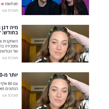
שנחשפו
|
מערכת ice
בחודש: ״
השחקנית ומ
ומסבירה ברא
של הגולשי
|
מערכת ice
יותר מ-50 אלף שקל בחודש: "אני עובדת שעתיים ביום"
עם 80
הנתונים מאח
|
מערכת ice