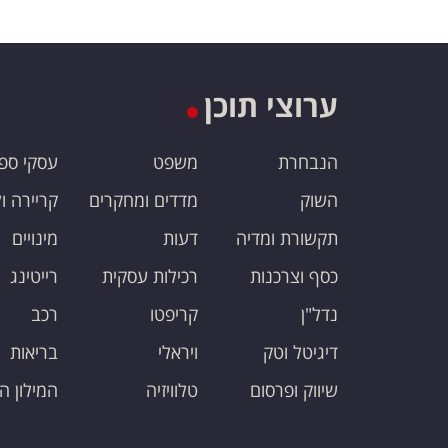
ערוצי תוכן
הנבחרת
משפט
עסקי ספ
השוק
מדדים ומחקרים
קריירה ו
תקשורת ומדיה
דעות
מינויים
כסף וצרכנות
רכילות עסקית
רייטינג
נדל"ן
קריפטו
רכב
דיגיטל וטק
ויראלי
בריאות
שיווק ופרסום
טלוויזיה
המילון ה