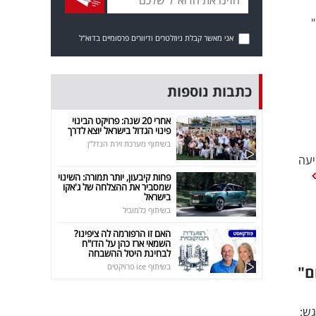
אני מאשר קבלת ניוזלטרים ודיוורים פרסומיים בדוא"ל
כתבות נוספות
אחרי 20 שנה: פרויקט הבינוי
פינוי הגדול בישראל יוצא לדרך
בשיתוף מערכת זירת הנדל"ן
יעה
פחות קיבעון, יותר תמורה: השינוי
שמסביר את ההצלחה של ג'אקו
בישראל
בשיתוף כלמוביל
האם זו הרפורמה לה ציפינו?
השמאי ארז כהן על הדו"ח
לבחינת היטל ההשבחה
בשיתוף ice פרויקטים
ם"
גש: