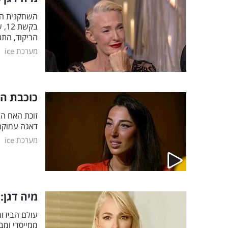
השחקנית המו
בק
הריקוד, הת
|
מערכת ice
כוכבת ה
זוכת האח הג
דאגה עמוקה
|
מערכת ice
מיה דגן:
עולם הבידו
ממייסדי ומב