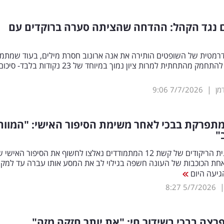
 נגד הקהל: ההדחה שהציתה סערה ברוקדים עם
מטית של השופטים הותירה את אנה ארונוב חסרת מילים, בעוד שמתמו
אחר הצליח להתחמק מהתחתית למרות ציון נמוך במיוחד של 23 נקודות 
|
מן
7/7/2026
9:06
מתפרקת בבכי לאחר משימת הסיפור האישי: "המוות
"
כחלק מתוכנית הריקודים של קשת 12 המתמודדים נאלצו לחשוף את הסיפור האי
אחת הכוכבות של העונה חשפה בגילוי לב את המסע אותו עברה עד למקו
גיעה היום
8:27
5/7/2026
פרצה בבכי בשידור חי: "את יותר חזקה מזה"