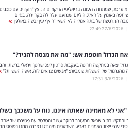
ערכת, שמתחרה העונה בריאליטי הריקודים הנוצץ "רוקדים עם כוכבים"
שת 12, שיתפה באומץ על האלכוהוליזם שכמעט עלה לה בקריירה. בסיום
גובה המרגשת של בתה אמליה לא השאירה אף עין יבשה באולפן
22:49
27/6/2026
אח הגדול חוטפת אש: "מה את מנסה להגיד?"
דול יצאה במתקפה חריפה בעקבות סרטון לעג שהפך ויראלי ברשת, והב
 מהנרמול של השפלות פומביות: "אנשים צמאים לזה, איפה השפיות?"
17:31
3/6/2026
 "אני לא מאמינה שאתה איננו, נוח על משכבך בשלו
ר והתקשורת בישראל מתעורר לבוקר עצוב ומטלטל עם פטירתו של אחד
כירי ענף ייצוג האמנים בארץ. השחקנית מיה דגן נפרדה ממנו בפוסט מר