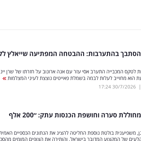
 הסתבך בהתערבות: ההבטחה המפתיעה שייאלץ לקי
 לטקס המכבייה התערב אסי עזר עם אנה ארונוב על חזרתו של שרן ייני
ת הוא מחוייב לעלות לבמה בשמלת פאייטים נוצצת לעיני המצלמות
17:24
30/7/2026
שיר טרן מחוללת סערה וחושפת הכנסות עתק: ״200 אלף
ן, משפיענית בולטת נוספת החליטה להציג את הנתונים הכספיים האמיתי
לעים של המקצוע המדובר בישראל, והותירה את הצופים המומים מהסכו