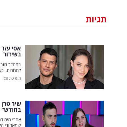
תגיות
אסי עזר
בשידור
במהלך חזרות
לתחרות, וכע
|
מערכת ice
בחודש״
אחרי מיה דג
שמאחורי הק