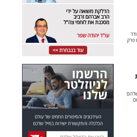
הדלקת משואה על ידי
הרב אברהם זרביב
מסכנת את לוחמי צה"ל
דד
עו"ד יהודה שפר
בלבד- סיכום פרק
עוד בנבחרת >>
שי שלהם
ם
העידכונים והסיפורים החמים של עולם
הכלכלה והתקשורת ישירות במייל שלכם