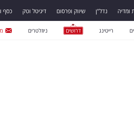
ומדיה
נדל"ן
שיווק ופרסום
דיגיטל וטק
כסף ו
ם
רייטינג
דרושים
ניוזלטרים
מי