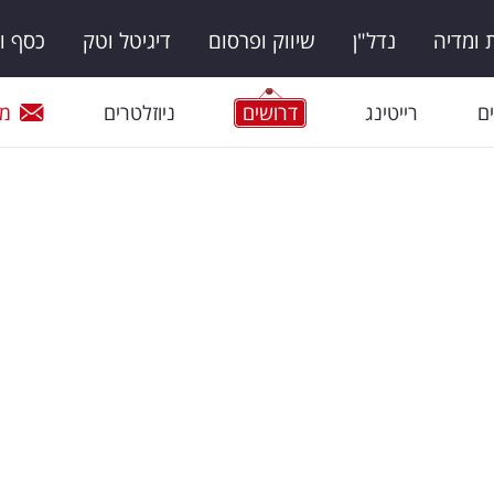
ומדיה
נדל"ן
שיווק ופרסום
דיגיטל וטק
כסף ו
ם
רייטינג
דרושים
ניוזלטרים
מי