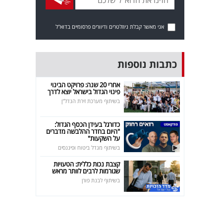
אני מאשר קבלת ניוזלטרים ודיוורים פרסומיים בדוא"ל
כתבות נוספות
אחרי 20 שנה: פרויקט הבינוי
פינוי הגדול בישראל יוצא לדרך
בשיתוף מערכת זירת הנדל"ן
כדורגל בעידן הכסף הגדול:
"היום בחדר ההלבשה מדברים
על השקעות"
בשיתוף מגדל ביטוח ופיננסים
קצבת נכות כללית: הטעויות
שגורמות לרבים לוותר מראש
בשיתוף לבנת פורן