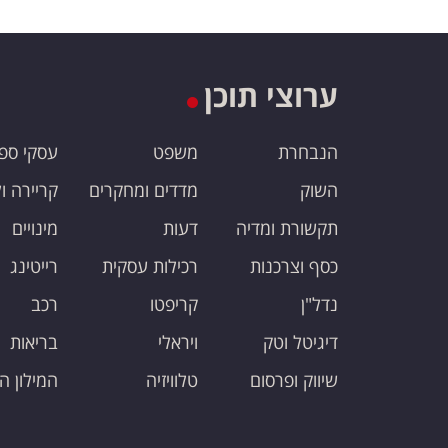
ערוצי תוכן
הנבחרת
משפט
עסקי ספ
השוק
מדדים ומחקרים
קריירה ו
תקשורת ומדיה
דעות
מינויים
כסף וצרכנות
רכילות עסקית
רייטינג
נדל"ן
קריפטו
רכב
דיגיטל וטק
ויראלי
בריאות
שיווק ופרסום
טלוויזיה
המילון ה