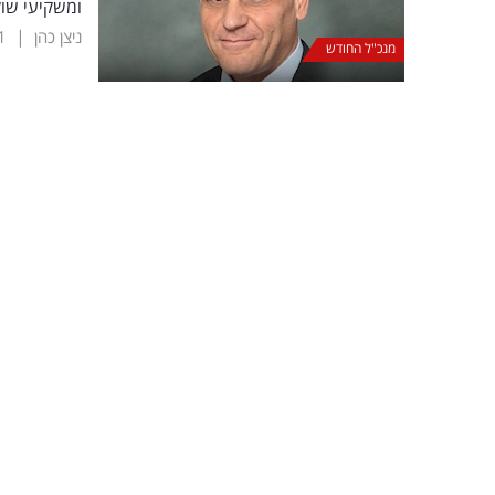
ומשקיעי שוק
|
ניצן כהן
1
מנכ"ל החודש