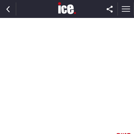
ראשי
הנבחרת
השוק
תקשורת
ומדיה
כסף
וצרכנות