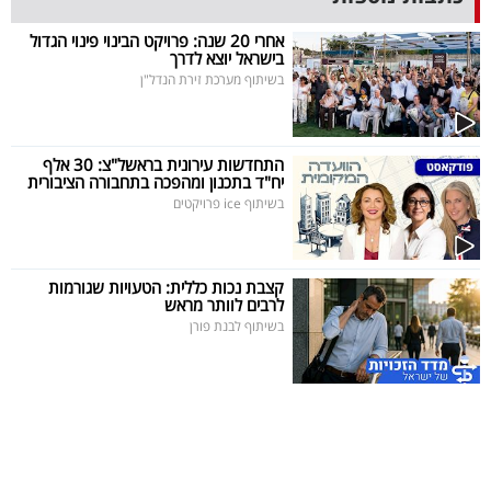
40
אחרי 20 שנה: פרויקט הבינוי פינוי הגדול
בישראל יוצא לדרך
בשיתוף מערכת זירת הנדל"ן
שיתופי
פעולה
התחדשות עירונית בראשל"צ: 30 אלף
יח"ד בתכנון ומהפכה בתחבורה הציבורית
בשיתוף ice פרויקטים
דרושים
קצבת נכות כללית: הטעויות שגורמות
ניוזלטרים
לרבים לוותר מראש
בשיתוף לבנת פורן
מייל
אדום