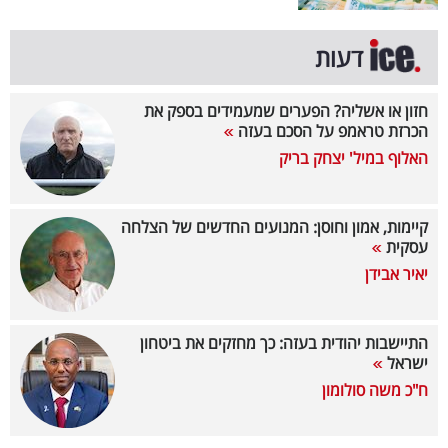
קריפטו
דעות
ויראלי
חזון או אשליה? הפערים שמעמידים בספק את
הכרזת טראמפ על הסכם בעזה
טלוויזיה
האלוף במיל' יצחק בריק
עסקי
ספורט
קיימות, אמון וחוסן: המנועים החדשים של הצלחה
עסקית
קריירה
יאיר אבידן
ולימודים
מינויים
התיישבות יהודית בעזה: כך מחזקים את ביטחון
ישראל
רייטינג
ח"כ משה סולומון
רכב