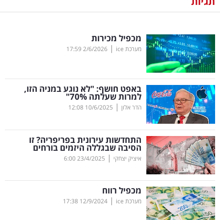
תגיות
נדל"ן
מכפיל מכירות
דיגיטל
|
מערכת ice
2/6/2026
17:59
וטק
שיווק
באפט חושף: "לא נוגע במניה הזו,
ופרסום
למרות שעלתה 70
%
"
|
הדר אלון
10/6/2025
12:08
משפט
התחדשות עירונית בפריפריה? זו
מדדים
הסיבה שבגללה היזמים בורחים
ומחקרים
|
איציק יצחקי
23/4/2025
6:00
דעות
מכפיל רווח
|
רכילות
מערכת ice
12/9/2024
17:38
עסקית