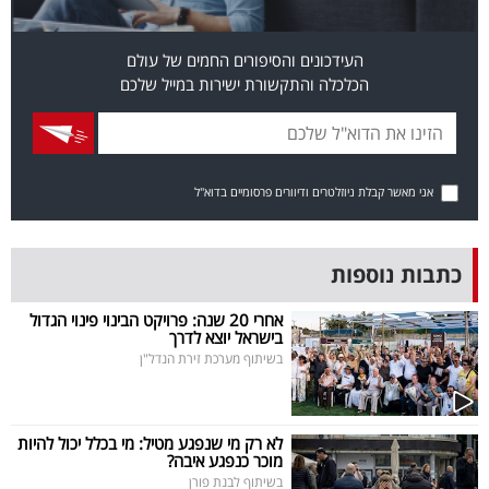
פרסמו
באייס
העידכונים והסיפורים החמים של עולם
הכלכלה והתקשורת ישירות במייל שלכם
עקבו
אחרינו:
אני מאשר קבלת ניוזלטרים ודיוורים פרסומיים בדוא"ל
כתבות נוספות
אחרי 20 שנה: פרויקט הבינוי פינוי הגדול
בישראל יוצא לדרך
בשיתוף מערכת זירת הנדל"ן
לא רק מי שנפגע מטיל: מי בכלל יכול להיות
מוכר כנפגע איבה?
בשיתוף לבנת פורן