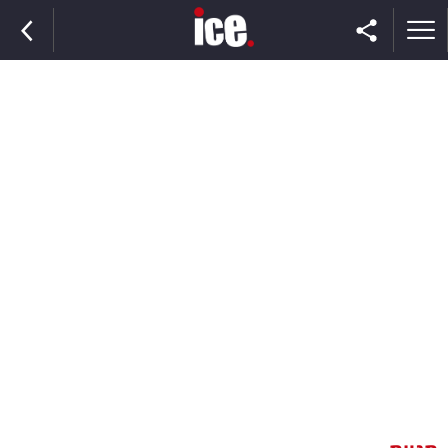
ראשי
הנבחרת
השוק
תקשורת
ומדיה
כסף
וצרכנות