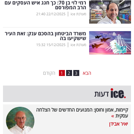
רמי לוי בן 70: כך חגג איש העסקים עם
הרב המפורסם
בריאות
|
מערכת ice
22/12/2025
21:40
תרבות
ופנאי
משרד הביטחון בהסכם ענק: זאת העיר
שישקיעו בה
|
מערכת ice
15/12/2025
15:32
תיירות
TOP-
5
הבא
הקודם
1
2
3
המילון
דעות
הכלכלי
פודקאסט
קיימות, אמון וחוסן: המנועים החדשים של הצלחה
עסקית
40
יאיר אבידן
UNDER