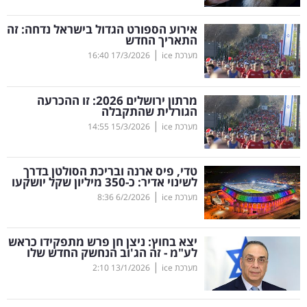
קריפטו
אירוע הספורט הגדול בישראל נדחה: זה
התאריך החדש
|
מערכת ice
17/3/2026
16:40
ויראלי
טלוויזיה
מרתון ירושלים 2026: זו ההכרעה
הגורלית שהתקבלה
עסקי
|
מערכת ice
15/3/2026
14:55
ספורט
טדי, פיס ארנה ובריכת הסולטן בדרך
קריירה
לשינוי אדיר: כ-350 מיליון שקל יושקעו
|
ולימודים
מערכת ice
6/2/2026
8:36
מינויים
יצא בחוץ: ניצן חן פרש מתפקידו כראש
לע"מ - זה הג'וב הנחשק החדש שלו
רייטינג
|
מערכת ice
13/1/2026
2:10
רכב