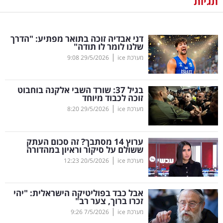
תגיות
נדל"ן
דני אבדיה זוכה בתואר מפתיע: "הדרך
דיגיטל
שלנו לומר לו תודה"
וטק
|
מערכת ice
29/5/2026
9:08
שיווק
בגיל 37: שורד השבי אלקנה בוחבוט
ופרסום
זוכה לכבוד מיוחד
|
מערכת ice
29/5/2026
8:20
משפט
ערוץ 14 מסתבך? זה סכום העתק
מדדים
ששולם על סיקור וראיון במהדורה
ומחקרים
|
מערכת ice
20/5/2026
12:23
דעות
אבל כבד בפוליטיקה הישראלית: "יהי
זכרו ברוך, צער רב"
רכילות
|
מערכת ice
7/5/2026
9:26
עסקית