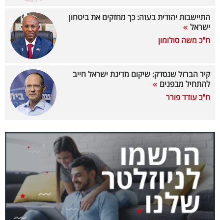
40
התיישבות יהודית בעזה: כך מחזקים את ביטחון
ישראל
ח"כ משה סולומון
שיתופי
פעולה
קיר הברזל שנסדק: שיקום מדינת ישראל חייב
להתחיל מבפנים
ח"כ עודד פורר
דרושים
ניוזלטרים
מייל
אדום