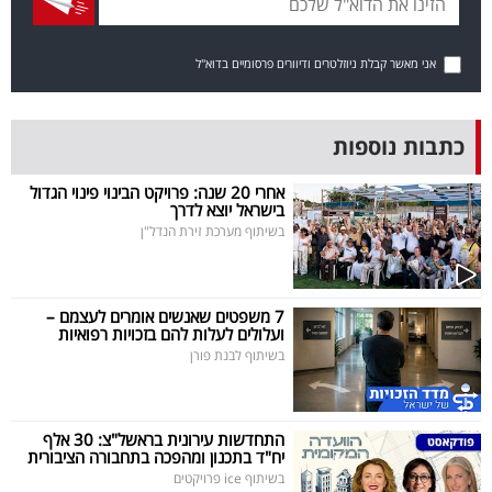
בריאות
אני מאשר קבלת ניוזלטרים ודיוורים פרסומיים בדוא"ל
תרבות
ופנאי
כתבות נוספות
תיירות
אחרי 20 שנה: פרויקט הבינוי פינוי הגדול
בישראל יוצא לדרך
TOP-
בשיתוף מערכת זירת הנדל"ן
5
המילון
7 משפטים שאנשים אומרים לעצמם –
ועלולים לעלות להם בזכויות רפואיות
הכלכלי
בשיתוף לבנת פורן
פודקאסט
התחדשות עירונית בראשל"צ: 30 אלף
40
יח"ד בתכנון ומהפכה בתחבורה הציבורית
UNDER
בשיתוף ice פרויקטים