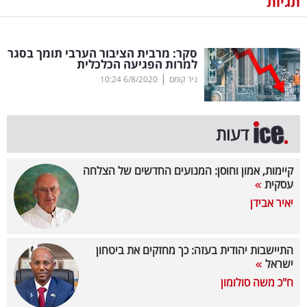
תגיות
נדל"ן
סקר: מרבית הציבור הערבי תומך בסגר
דיגיטל
למרות הפגיעה הכלכלית
וטק
|
ניר קומם
6/8/2020
10:24
שיווק
ופרסום
דעות
משפט
קיימות, אמון וחוסן: המנועים החדשים של הצלחה
עסקית
מדדים
יאיר אבידן
ומחקרים
דעות
התיישבות יהודית בעזה: כך מחזקים את ביטחון
ישראל
רכילות
ח"כ משה סולומון
עסקית