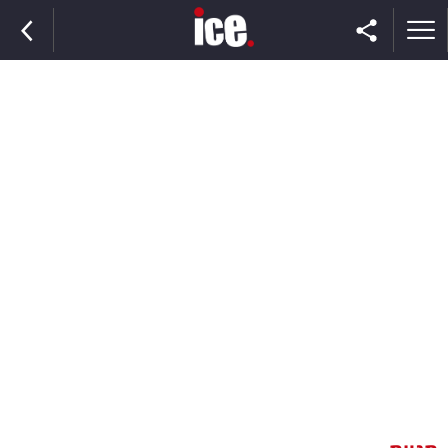
ראשי
הנבחרת
השוק
תקשורת
ומדיה
כסף
וצרכנות