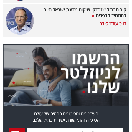
קיר הברזל שנסדק: שיקום מדינת ישראל חייב
קריפטו
להתחיל מבפנים
ח"כ עודד פורר
ויראלי
טלוויזיה
עסקי
ספורט
קריירה
ולימודים
מינויים
רייטינג
העידכונים והסיפורים החמים של עולם
הכלכלה והתקשורת ישירות במייל שלכם
רכב