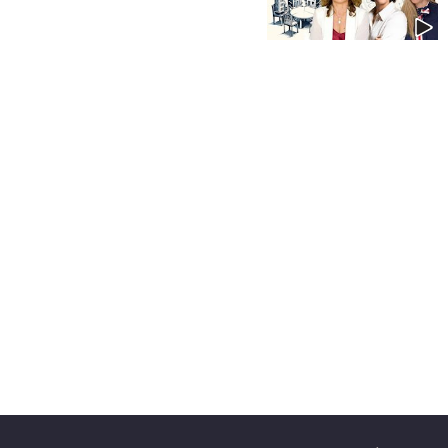
40
שיתופי
פעולה
דרושים
ניוזלטרים
מייל
אדום