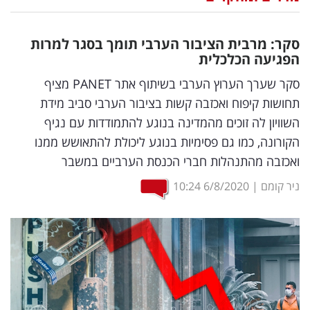
נדל"ן
סקר: מרבית הציבור הערבי תומך בסגר למרות
דיגיטל
הפגיעה הכלכלית
וטק
סקר שערך הערוץ הערבי בשיתוף אתר PANET מציף
תחושות קיפוח ואכזבה קשות בציבור הערבי סביב מידת
שיווק
השוויון לה זוכים מהמדינה בנוגע להתמודדות עם נגיף
ופרסום
הקורונה, כמו גם פסימיות בנוגע ליכולת להתאושש ממנו
ואכזבה מהתנהלות חברי הכנסת הערביים במשבר
משפט
ניר קומם
|
6/8/2020
10:24
מדדים
ומחקרים
דעות
רכילות
עסקית