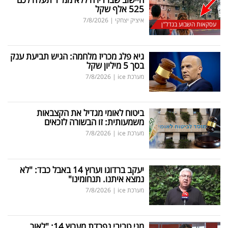
525 אלף שקל
איציק יצחקי
|
7/8/2026
עסקאות השבוע בנדל"ן
גיא פלג מכריז מלחמה: הגיש תביעת ענק
בסך 5 מיליון שקל
מערכת ice
|
7/8/2026
ביטוח לאומי מגדיל את הקצבאות
משמעותית: זו הבשורה לזכאים
מערכת ice
|
7/8/2026
יעקב ברדוגו וערוץ 14 באבל כבד: "לא
נמצא איתנו. תנחומינו"
מערכת ice
|
7/8/2026
מגי טביבי נפרדת מערוץ 14: "לאור