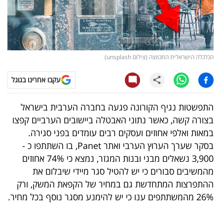
קריפטו
ויראלי
הכלכלה הישראלית התכווצה (צילום unsplash)
טלוויזיה
עקבו אחרינו בגוגל
עסקי
ספורט
התפשטות נגיף הקורונה פגעה בחברה הערבית בישראל
בצורה קשה, כאשר נתוני האבטלה ביישובים הערביים קפצו
קריירה
במאות ואלפי אחוזים ועסקים רבים עומדים בפני סגירה.
ולימודים
בסקר שערך הערוץ הערבי ואתר Panet, בו השתתפו כ -
3,900 נשאלים מבני ובנות המגזר, נמצא כי 74% אחוזים
מינויים
מהמשיבים סבורים כי יש להטיל סגר מיידי שיבלום את
ההתפרצות המתחדשת גם במחיר של הקפאת המשק, ורק
רייטינג
26% מהמשתתפים ענו כי יש להימנע מסגר נוסף בכל מחיר.
רכב