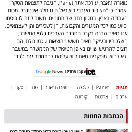
פרסמו
נווארה ג'אבר, עורכת אתר
Panet
, הגיבה לתוצאות הסקר
ואמרה כי "הציבור הערבי בישראל הינו חלק אינטגרלי מכוח
באייס
העבודה בארץ, במגוון רחב של תחומים. חשוב לתת לו ביטחון
וסיוע כמו לכל המגזרים והקבוצות, הן לשכירים והן לעצמאיים.
עקבו
אנו רואים הבנה בקרב החברה הערבית כלפי המשבר,
אחרינו:
השלכותיו ובעיקר רואים חשש מתוצאותיו. כמו כולם, הם
רוצים להרגיש שווים באופן הטיפול של הממשלה במשבר
ולא לחוש מופקרים מאחור ושעליהם להתמודד עמו לבד".
עקבו אחרינו
תגיות
Panet
|
כלכלה
|
נווארה ג'אבר
|
סגר
|
סקר
|
ערבים
|
צרכנות
|
קורונה
הכתבות החמות
היישוב שבו דירה ללא ממ"ד תעלה לכם