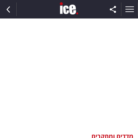
ראשי
הנבחרת
השוק
תקשורת
ומדיה
כסף
וצרכנות
מדדים ומחקרים