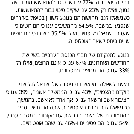
במידה ויהיה כזה, 77% ענו שהסיכוי להתאושש ממנו יהיה
40
נמוך, ואילו רק 23% ענו שקיים סיכוי גבוה להתאוששות.
כשנשאלו לגבי תחושותיהם בנוגע לשוויון בטיפול באזרחים
שנפגעו במשבר, 64.5% מהמשיבים ענו כי הם חשים כי
שיתופי
שערביי ישראל מקופחים, ואילו 35.5% השיבו כי הם חשים
פעולה
שווים ביחס לשאר האוכלוסייה.
בנוגע לתפקודם של חברי הכנסת הערביים בשלושת
החודשים האחרונים, 67% ענו כי אינם מרוצים, ואילו רק
דרושים
33% ענו כי הם מרוצים מתפקודם.
ניוזלטרים
באשר לשאלה "מי אשם בכניסתה של ישראל לגל שני
מוקדם מהצפוי?", 43% ענו כי הממשלה אשמה, 39% ענו כי
הציבור אשם והשאר ענו כי אף אחד לא אשם. בהמשך,
מייל
כשנשאלו לגבי מידת האופטימיות אותה הם חשים סביב
אדום
ההתמודדות של משרד הבריאות עם הקורונה במגזר הערבי,
54% ענו כי הם פסימיים ו-46% ענו שהם אופטימיים.