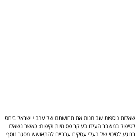
בריאות
תרבות
ופנאי
תיירות
TOP-
5
המילון
הכלכלי
פודקאסט
שאלות נוספות שבוחנות את תחושתם של ערביי ישראל ביחס
לטיפול במשבר העידו בעיקר פסימיות וקיפוח: כאשר נשאלו
40
בנוגע לסיכוי של בעלי עסקים ערביים להתאושש מסגר נוסף
UNDER