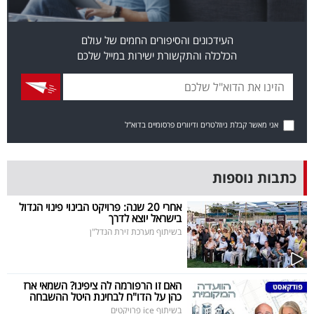
פרסמו
באייס
העידכונים והסיפורים החמים של עולם
הכלכלה והתקשורת ישירות במייל שלכם
עקבו
אחרינו:
אני מאשר קבלת ניוזלטרים ודיוורים פרסומיים בדוא"ל
כתבות נוספות
אחרי 20 שנה: פרויקט הבינוי פינוי הגדול
בישראל יוצא לדרך
בשיתוף מערכת זירת הנדל"ן
האם זו הרפורמה לה ציפינו? השמאי ארז
כהן על הדו"ח לבחינת היטל ההשבחה
בשיתוף ice פרויקטים