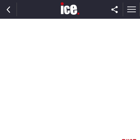
ראשי
הנבחרת
השוק
תקשורת
ומדיה
כסף
וצרכנות