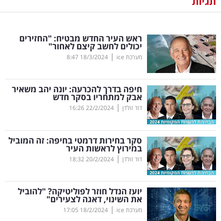
תגיות
נדל"ן
ראש העיר החדש מבטיח: "החזירים
דיגיטל
יכולים לחשב קיצם לאחור"
וטק
|
מערכת ice
18/3/2024
8:47
שיווק
חיפה בדרך להכרעה: יונה יהב משאיר
ופרסום
אבק למתחריו בסקר חדש
|
דוד זולדן
22/2/2024
16:26
משפט
סקר בחירות דרמטי בחיפה: זה המוביל
מדדים
במירוץ לראשות העיר
ומחקרים
|
דוד זולדן
20/2/2024
18:32
דעות
יועז הנדל חוזר לפוליטיקה? "להוביל
את השינוי, דאגה לצעירים"
רכילות
|
מערכת ice
18/2/2024
17:05
עסקית