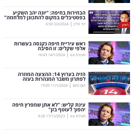
קריפטו
הבחירות בחיפה: "יונה יהב השקיע
בפסטיבלים במקום להתכונן למלחמה"
|
דוד זולדן
2/2/2024
6:50
ראיון
ויראלי
טלוויזיה
ראש עיריית חיפה נקנסה בעשרות
אלפי שקלים: זו הסיבה
עסקי
|
מערכת ice
14/1/2024
16:43
ספורט
הזיה בערוץ 14: ההצעה המוזרה
קריירה
לפתרון משבר המנהרות בעזה
|
ולימודים
תום נחום
11/1/2024
19:05
מינויים
עינת קליש: "לא אתן שמפרץ חיפה
יהפוך לעוטף בזן"
רייטינג
|
מערכת ice
17/12/2023
9:26
רכב