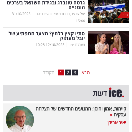
גרטה טונברג ובגידת השמאל בערכים
הומניים
בריאות
|
יעל שנער, חברת מועצת העיר חיפה
31/10/2023
טור
15:44
תרבות
ופנאי
סתיו קצין בלחץ? הצעד המפתיע של
יובל מעתוק
|
מערכת ice
12/10/2023
10:28
תיירות
TOP-
5
הבא
הקודם
1
2
3
המילון
דעות
הכלכלי
פודקאסט
קיימות, אמון וחוסן: המנועים החדשים של הצלחה
עסקית
40
יאיר אבידן
UNDER