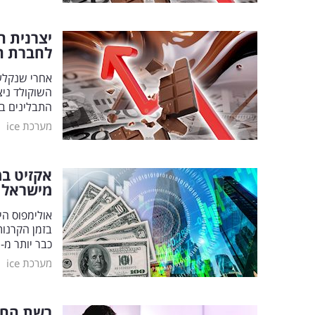
לחברת המ
השוקולד ניצ
התבלינים ב
|
מערכת ice
אקזיט במ
מישראל
אולימפוס הי
בזמן הקרנות
כבר יותר מ-11 אלף פרוצדורות עם הטכנולוגיה שלה
|
מערכת ice
רשת החד