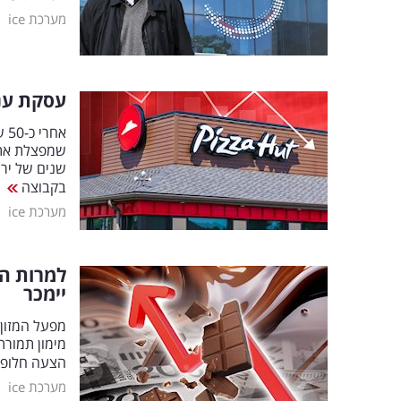
|
מערכת ice
עסקת ענק
אח
שנים של ירי
בקבוצה
|
מערכת ice
למרות הת
יימכר
הצעה חלופי
|
מערכת ice