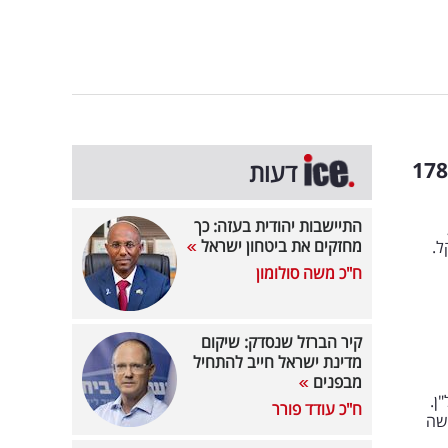
העסקה אושרה: חברת המגבונים שנקלעה לחובות תימכר ב-178
דעות
התיישבות יהודית בעזה: כך
מחזקים את ביטחון ישראל
17 מיליון שקל.
ח"כ משה סולומון
קיר הברזל שנסדק: שיקום
מדינת ישראל חייב להתחיל
מבפנים
ן.
ח"כ עודד פורר
חדשה