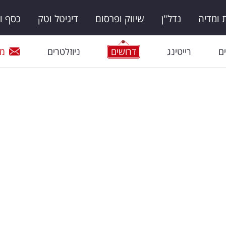
ומדיה
נדל"ן
שיווק ופרסום
דיגיטל וטק
כסף ו
ם
רייטינג
דרושים
ניוזלטרים
מי