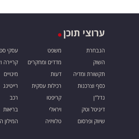
ערוצי תוכן
הנבחרת
משפט
עסקי ספ
השוק
מדדים ומחקרים
קריירה ו
תקשורת ומדיה
דעות
מינויים
כסף וצרכנות
רכילות עסקית
רייטינג
נדל"ן
קריפטו
רכב
דיגיטל וטק
ויראלי
בריאות
שיווק ופרסום
טלוויזיה
המילון ה