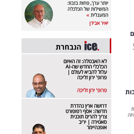
יותר ערך, פחות בזבוז:
המשילות של הכלכלה
המעגלית
יאיר אבידן
ם
הנבחרת
חר
לא האבטלה: זה האיום
הכלכלי החדש שה-AI
עלול להביא לעולם |
פרופ' ירון זליכה
פרופ' ירון זליכה
ות
דרושה ארץ נהדרת
בוצת
חדשה: אסף רפופורט
דחה
צריך להרים תוכנית
סאטירה | יריב
אופנהיימר