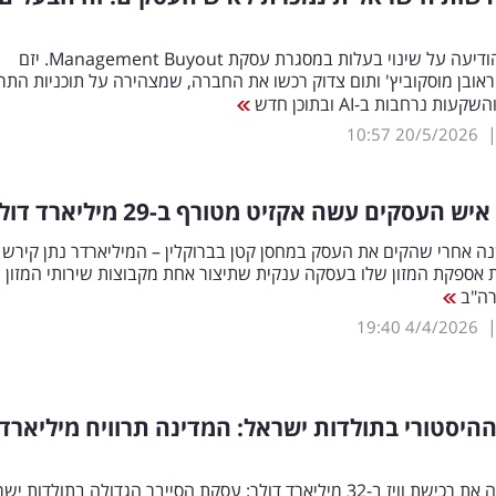
רשת ILTV הודיעה על שינוי בעלות במסגרת עסקת Management Buyout. יזם
ראובן מוסקוביץ' ותום צדוק רכשו את החברה, שמצהירה על תוכניות התר
ות נרחבות ב-AI ובתוכן חדש
10:57
20/5/2026
ט 50 שנה אחרי שהקים את העסק במחסן קטן בברוקלין – המיליארדר נתן קירש 
 אספקת המזון שלו בעסקה ענקית שתיצור אחת מקבוצות שירותי המזון
רה"ב
19:40
4/4/2026
היסטורי בתולדות ישראל: המדינה תרוויח מיליארדי
גוגל משלימה את רכישת וויז ב-32 מיליארד דולר: עסקת הסייבר הגדולה בתולדות י