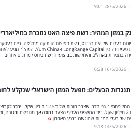
19:01
28/6/2026
 במזון המהיר: רשת פיצה האט נמכרת במיליארדי
רי כ-50 שנות בעלות של יאם ברנדס, רשת הפיצות הוותיקה מחליפה ידיים בעסקה
שמפצלת את פעילותה בין LongRange Capital ו-Yum China. המהלך מגיע לא
דה במכירות בארה"ב והיחלשות בביצועי הרשת ביחס למותגים אחרים
16:28
16/6/2026
נגדות הבעלים: מפעל המזון הישראלי שנקלע לחוב
מפעל המזון המשפחתי ניצני הדר, שצבר חובות של כ־12.5 מיליון שקל, יימכר לק
מימון תמורת 2 מיליון שקל. בית המשפט העדיף הצעה נמוכה אך מגובשת ומגובה, ו
ת של בעלי המניות שהוגשה ברגע האחרון
9:18
14/6/2026