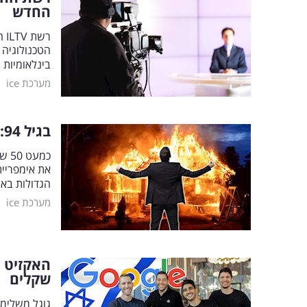
החדש
הטכנולוגיה 
בינלאומיות והשקע
|
מערכת ice
בגיל 94: איש העסקים עשה אקזיט מטורף ב-29 מיליארד דולר
כמע
את אימפריית
הגדולות בא
|
מערכת ice
האקזיט ה
שקלים