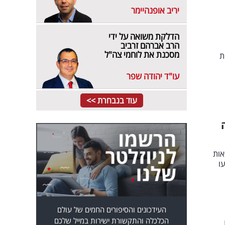
יריב אופנהיימר
הדלקת משואה על ידי
הרב אברהם זרביב
מסכנת את לוחמי צה"ל
רנית
עו"ד יהודה שפר
עוד בנבחרת >>
אות
ו
העידכונים והסיפורים החמים של עולם
הכלכלה והתקשורת ישירות במייל שלכם