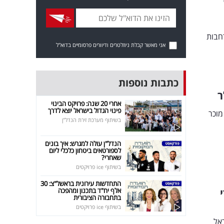
חבות
אני מאשר קבלת ניוזלטרים ודיוורים פרסומיים בדוא"ל
כתבות נוספות
אחרי 20 שנה: פרויקט הבינוי
פינוי הגדול בישראל יוצא לדרך
מוכר
בשיתוף מערכת זירת הנדל"ן
הנדל"ן עולה למגרש: איך בונים
לספורטאים ביטחון כלכלי ליום
שאחרי?
בשיתוף ice פרויקטים
התחדשות עירונית בראשל"צ: 30
אלף יח"ד בתכנון ומהפכה
בתחבורה הציבורית
בשיתוף ice פרויקטים
שראל