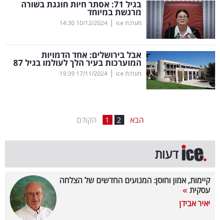
בגיל 71: אסתר חיות חוגגת בשורה
מרגשת במיוחד
בריאות
|
מערכת ice
10/12/2024
14:30
תרבות
ופנאי
אבל בירושלים: אחד הדמויות
המוערכות בעיר הלך לעולמו בגיל 87
|
מערכת ice
17/11/2024
19:39
תיירות
TOP-
5
הבא
הקודם
1
2
המילון
דעות
הכלכלי
פודקאסט
קיימות, אמון וחוסן: המנועים החדשים של הצלחה
עסקית
40
יאיר אבידן
UNDER