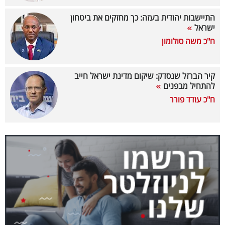
40
התיישבות יהודית בעזה: כך מחזקים את ביטחון
ישראל
ח"כ משה סולומון
שיתופי
פעולה
קיר הברזל שנסדק: שיקום מדינת ישראל חייב
להתחיל מבפנים
ח"כ עודד פורר
דרושים
ניוזלטרים
מייל
אדום