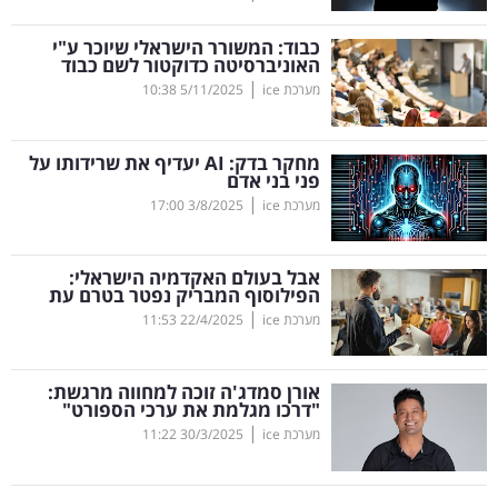
קריפטו
כבוד: המשורר הישראלי שיוכר ע"י
האוניברסיטה כדוקטור לשם כבוד
|
מערכת ice
5/11/2025
10:38
ויראלי
טלוויזיה
מחקר בדק:
AI
יעדיף את שרידותו על
פני בני אדם
עסקי
|
מערכת ice
3/8/2025
17:00
ספורט
אבל בעולם האקדמיה הישראלי:
קריירה
הפילוסוף המבריק נפטר בטרם עת
|
ולימודים
מערכת ice
22/4/2025
11:53
מינויים
אורן סמדג'ה זוכה למחווה מרגשת:
"דרכו מגלמת את ערכי הספורט"
רייטינג
|
מערכת ice
30/3/2025
11:22
רכב