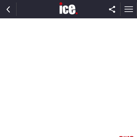
ראשי
הנבחרת
השוק
תקשורת
ומדיה
כסף
וצרכנות