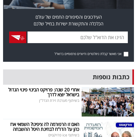
פרסמו
באייס
העידכונים והסיפורים החמים של עולם
הכלכלה והתקשורת ישירות במייל שלכם
עקבו
אחרינו:
אני מאשר קבלת ניוזלטרים ודיוורים פרסומיים בדוא"ל
כתבות נוספות
אחרי 20 שנה: פרויקט הבינוי פינוי הגדול
בישראל יוצא לדרך
בשיתוף מערכת זירת הנדל"ן
האם זו הרפורמה לה ציפינו? השמאי ארז
כהן על הדו"ח לבחינת היטל ההשבחה
בשיתוף ice פרויקטים